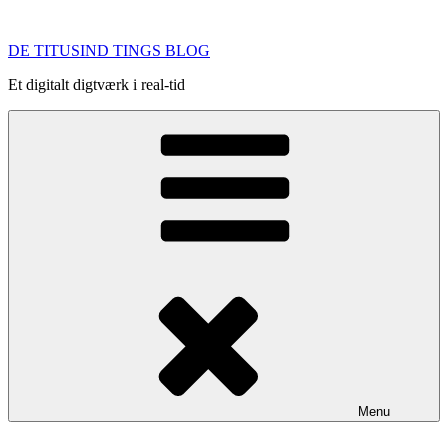
Videre
til
DE TITUSIND TINGS BLOG
indhold
Et digitalt digtværk i real-tid
Menu