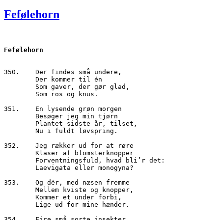
den
Fefølehorn
Fefølehorn
350.	Der findes små undere, 
        Der kommer til én 
        Som gaver, der gør glad,
        Som ros og knus.
351.	En lysende grøn morgen
        Besøger jeg min tjørn
        Plantet sidste år, tilset, 
        Nu i fuldt løvspring.
352.	Jeg rækker ud for at røre
        Klaser af blomsterknopper
        Forventningsfuld, hvad bli’r det:
        Laevigata eller monogyna?
353.	Og dér, med næsen fremme
        Mellem kviste og knopper,
        Kommer et under forbi,
        Lige ud for mine hænder.
354.	Fire små sorte insekter