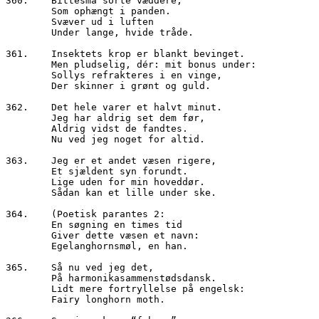
360.	Bittesmå sorte væddere,
        Som ophængt i panden.
        Svæver ud i luften
        Under lange, hvide tråde.
361.	Insektets krop er blankt bevinget.
        Men pludselig, dér: mit bonus under:
        Sollys refrakteres i en vinge,
        Der skinner i grønt og guld.
362.	Det hele varer et halvt minut.
        Jeg har aldrig set dem før,
        Aldrig vidst de fandtes.
        Nu ved jeg noget for altid.
363.	Jeg er et andet væsen rigere, 
        Et sjældent syn forundt.
        Lige uden for min hoveddør.
        Sådan kan et lille under ske. 
364.	(Poetisk parantes 2:
        En søgning en times tid
        Giver dette væsen et navn:
        Egelanghornsmøl, en han.
365.	Så nu ved jeg det,
        På harmonikasammenstødsdansk.
        Lidt mere fortryllelse på engelsk:
        Fairy longhorn moth.