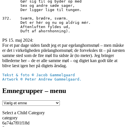
        Gør sig til og byder op med
        Sex og andre søde sager,
        Der ligger lige til tungen.
372.	Sværm, brødre, sværm.
        Det er hér og nu og aldrig mér.
        Aftenluften fyldes ud,
        Duft af ahornhonning).
PS 15. maj 2024:
For et par dage siden fandt jeg et par egelanghornsmøl – men måske
er det i virkeligheden pilelanghornsmøl; de forveksles tit – på næsten
samme sted som de fire møl fra sidste år (to meter). Jeg bringer
billederne her – de er alle samme møl – og digtet kan godt tåle at
blive læst igen her på digtets årsdag.
Tekst & foto © Jacob Gammelgaard
Artwork © Peter Andrew Gammelgaard.
Emnegrupper – menu
Select a Child Category
category
6a74a7f01f18d