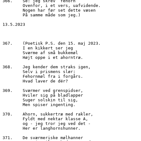
366.	Se: jeg skrev “fehorn”
        Ovenfor, i et vers, uafvidende.
        Nogen har før set dette væsen
        På samme måde som jeg.)
13.5.2023
367.	(Poetisk P.S. den 15. maj 2023.
        I en kikkert ser jeg
        Sværme af små bukkemøl
        Højt oppe i et ahorntræ.
368.	Jeg kender dem straks igen,
        Selv i prismens slør:
        Fehornmøl fra i forgårs.
        Hvad laver de dér?
369.	Sværmer ved grenspidser,
        Hviler sig på bladlapper
        Suger solskin til sig,
        Men spiser ingenting.
370.	Ahorn, sukkertræ med rakler,
        Fyldt med nektar klasse A, 
        og - jeg tror jeg ved det -
        Her er langhornshunner.
371.	De sværmeriske mølhanner