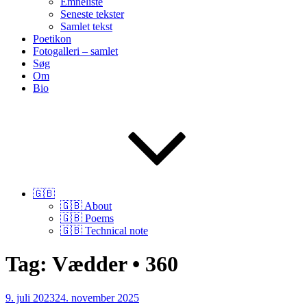
Emneliste
Seneste tekster
Samlet tekst
Poetikon
Fotogalleri – samlet
Søg
Om
Bio
🇬🇧
🇬🇧 About
🇬🇧 Poems
🇬🇧 Technical note
Tag:
Vædder • 360
Udgivet
9. juli 2023
24. november 2025