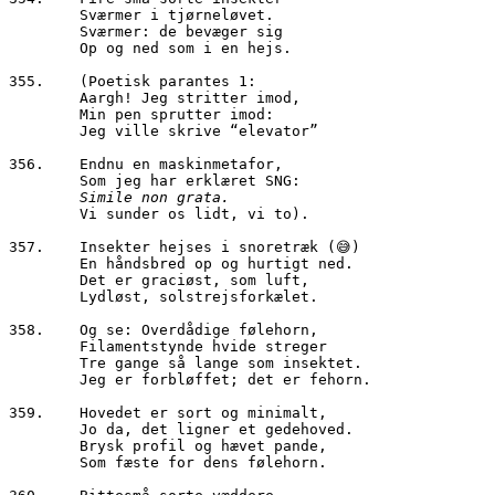
        Sværmer i tjørneløvet.
        Sværmer: de bevæger sig
        Op og ned som i en hejs.
355.	(Poetisk parantes 1:
        Aargh! Jeg stritter imod,
        Min pen sprutter imod:
        Jeg ville skrive “elevator”
356.	Endnu en maskinmetafor,
        Som jeg har erklæret SNG:
Simile non grata.
        Vi sunder os lidt, vi to).
357.	Insekter hejses i snoretræk (😅)
        En håndsbred op og hurtigt ned.
        Det er graciøst, som luft,
        Lydløst, solstrejsforkælet.
358.	Og se: Overdådige følehorn,
        Filamentstynde hvide streger
        Tre gange så lange som insektet.
        Jeg er forbløffet; det er fehorn.
359.	Hovedet er sort og minimalt,
        Jo da, det ligner et gedehoved.
        Brysk profil og hævet pande,
        Som fæste for dens følehorn.