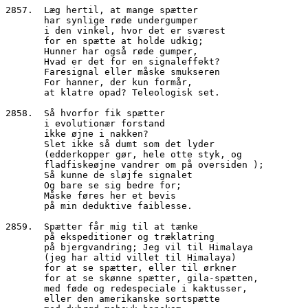
2857.  Læg hertil, at mange spætter
       har synlige røde undergumper
       i den vinkel, hvor det er sværest
       for en spætte at holde udkig;
       Hunner har også røde gumper,
       Hvad er det for en signaleffekt?
       Faresignal eller måske smukseren
       For hanner, der kun formår,
       at klatre opad? Teleologisk set.
2858.  Så hvorfor fik spætter
       i evolutionær forstand
       ikke øjne i nakken?
       Slet ikke så dumt som det lyder
       (edderkopper gør, hele otte styk, og
       fladfiskeøjne vandrer om på oversiden );
       Så kunne de sløjfe signalet
       Og bare se sig bedre for;
       Måske føres her et bevis
       på min deduktive faiblesse.
2859.  Spætter får mig til at tænke
       på ekspeditioner og træklatring
       på bjergvandring; Jeg vil til Himalaya
       (jeg har altid villet til Himalaya)
       for at se spætter, eller til ørkner
       for at se skønne spætter, gila-spætten,
       med føde og redespeciale i kaktusser, 
       eller den amerikanske sortspætte