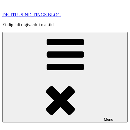
Videre
til
DE TITUSIND TINGS BLOG
indhold
Et digitalt digtværk i real-tid
Menu