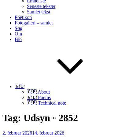
Emneliste
Seneste tekster
Samlet tekst
Poetikon
Fotogalleri – samlet
Søg
Om
Bio
🇬🇧
🇬🇧 About
🇬🇧 Poems
🇬🇧 Technical note
Tag:
Udsyn ◦ 2852
Udgivet
2. februar 2026
14. februar 2026