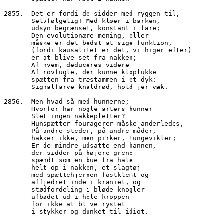
2855.  Det er fordi de sidder med ryggen til,
       Selvfølgelig! Med kløer i barken, 
       udsyn begrænset, konstant i fare;
       Den evolutionære mening, eller
       måske er det bedst at sige funktion,
       (fordi kausalitet er det, vi higer efter)
       er at blive set fra nakken;
       Af hvem, deduceres videre:
       Af rovfugle, der kunne kloplukke
       spætten fra træstammen i et dyk:
       Signalfarve knaldrød, hold jer væk.
2856.  Men hvad så med hunnerne;
       Hvorfor har nogle arters hunner
       Slet ingen nakkepletter?
       Hunspætter fouragerer måske anderledes,
       På andre steder, på andre måder,
       hakker ikke, men pirker, tungevikler;
       Er de mindre udsatte end hannen,
       der sidder på højere grene
       spændt som en bue fra hale
       helt op i nakken, et slagtøj
       med spættehjernen fastklemt og 
       affjedret inde i kraniet, og
       stødfordeling i bløde knogler
       afbødet ud i hele kroppen
       for ikke at blive rystet 
       i stykker og dunket til idiot.