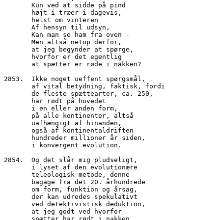
       Kun ved at sidde på pind
       højt i træer i dagevis,
       helst om vinteren
       Af hensyn til udsyn,
       Kan man se ham fra oven -
       Men altså netop derfor,
       at jeg begynder at spørge,
       hvorfor er det egentlig
       at spætter er røde i nakken?
2853.  Ikke noget ueffent spørgsmål,
       af vital betydning, faktisk, fordi
       de fleste spættearter, ca. 250,
       har rødt på hovedet
       i en eller anden form,
       på alle kontinenter, altså
       uafhængigt af hinanden,
       også af kontinentaldriften
       hundreder millioner år siden,
       i konvergent evolution.
2854.  Og det slår mig pludseligt,
       i lyset af den evolutionære
       teleologisk metode, denne
       bagage fra det 20. århundrede
       om form, funktion og årsag,
       der kan udredes spekulativt
       ved detektivistisk deduktion,
       at jeg godt ved hvorfor
       spætter har rødt i nakken.