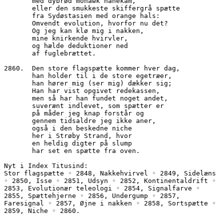
       med dybrød mohawk hanekam,
       eller den smukkeste skiffergrå spætte
       fra Sydøstasien med orange hals:
       Omvendt evolution, hvorfor nu det? 
       Og jeg kan klø mig i nakken, 
       mine knirkende hvirvler,
       og hælde deduktioner ned 
       af fuglebrættet.
2860.  Den store flagspætte kommer hver dag,
       han holder til i de store egetræer,
       han hører mig (ser mig) dækker sig;
       Han har vist opgivet redekassen,
       men så har han fundet noget andet,
       suverænt indlevet, som spætter er
       på måder jeg knap forstår og
       gennem tidsaldre jeg ikke aner,
       også i den beskedne niche
       her i Strøby Strand, hvor
       en heldig digter på slump
       har set en spætte fra oven.
Nyt i Index Titusind:
Stor flagspætte ◦ 2848, Nakkehvirvel ◦ 2849, Sidelæns 
◦ 2850, Isse ◦ 2851, Udsyn ◦ 2852, Kontinentaldrift ◦ 
2853, Evolutionær teleologi ◦ 2854, Signalfarve ◦ 
2855, Spættehjerne ◦ 2856, Undergump ◦ 2857, 
Faresignal ◦ 2857, Øjne i nakken ◦ 2858, Sortspætte ◦ 
2859, Niche ◦ 2860.