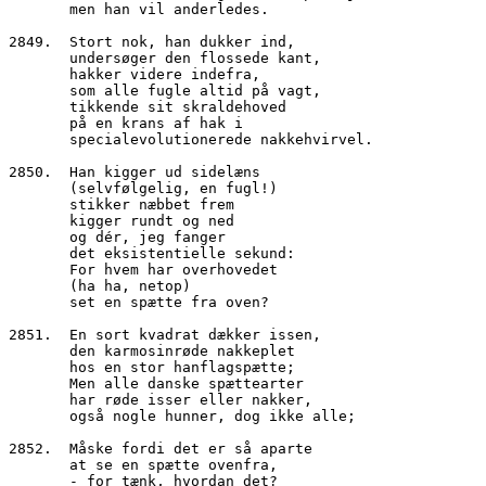
       men han vil anderledes.
2849.  Stort nok, han dukker ind,
       undersøger den flossede kant,
       hakker videre indefra,
       som alle fugle altid på vagt, 
       tikkende sit skraldehoved 
       på en krans af hak i
       specialevolutionerede nakkehvirvel.
2850.  Han kigger ud sidelæns
       (selvfølgelig, en fugl!)
       stikker næbbet frem 
       kigger rundt og ned
       og dér, jeg fanger 
       det eksistentielle sekund:
       For hvem har overhovedet
       (ha ha, netop) 
       set en spætte fra oven?
2851.  En sort kvadrat dækker issen,
       den karmosinrøde nakkeplet
       hos en stor hanflagspætte;
       Men alle danske spættearter
       har røde isser eller nakker,
       også nogle hunner, dog ikke alle;
2852.  Måske fordi det er så aparte
       at se en spætte ovenfra,
       - for tænk, hvordan det?