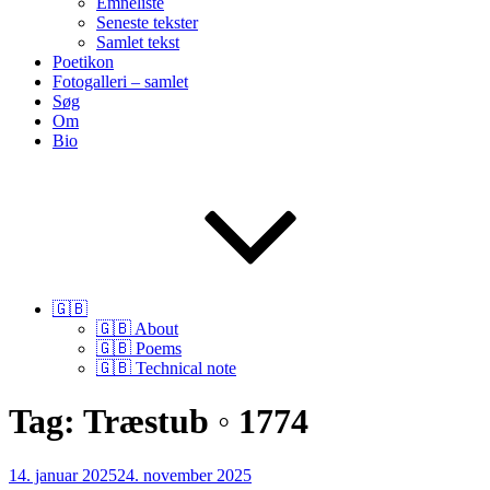
Emneliste
Seneste tekster
Samlet tekst
Poetikon
Fotogalleri – samlet
Søg
Om
Bio
🇬🇧
🇬🇧 About
🇬🇧 Poems
🇬🇧 Technical note
Tag:
Træstub ◦ 1774
Udgivet
14. januar 2025
24. november 2025