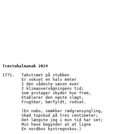
Træstubalmanak 2024
1771.	Takstræet på stubben
        Er vokset en halv meter
        I den vådeste sæson 
ever
        I klimaovervågningens tid; 
        Som arvtager skyder hun frem,
        Etablerer den næste slægt,
        Frugtbar, bærfyldt, rodsat.
        (En nabo, smækker rødgransyngling,
        Skød topskud på tres centimeter;
        Det længste jeg i min tid har set;
        Min have begynder at at ligne
        En nordbos kystregnskov.)