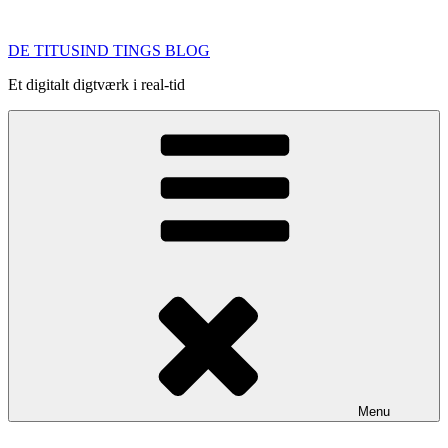
Videre
til
DE TITUSIND TINGS BLOG
indhold
Et digitalt digtværk i real-tid
Menu