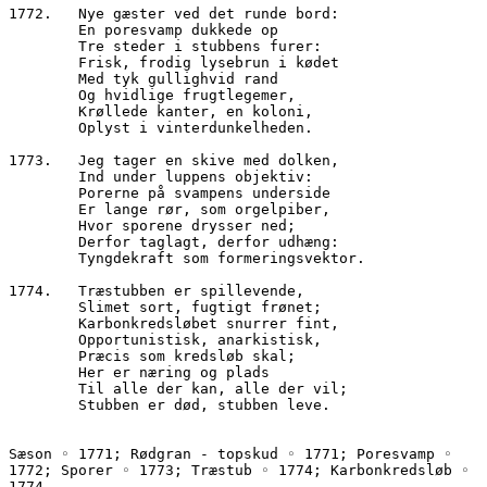
1772.	Nye gæster ved det runde bord:
        En poresvamp dukkede op
        Tre steder i stubbens furer:
        Frisk, frodig lysebrun i kødet
        Med tyk gullighvid rand
        Og hvidlige frugtlegemer,
        Krøllede kanter, en koloni,
        Oplyst i vinterdunkelheden.
1773.	Jeg tager en skive med dolken,
        Ind under luppens objektiv:
        Porerne på svampens underside
        Er lange rør, som orgelpiber,
        Hvor sporene drysser ned;
        Derfor taglagt, derfor udhæng:
        Tyngdekraft som formeringsvektor.
1774.	Træstubben er spillevende,
        Slimet sort, fugtigt frønet;
        Karbonkredsløbet snurrer fint,
        Opportunistisk, anarkistisk,
        Præcis som kredsløb skal;
        Her er næring og plads
        Til alle der kan, alle der vil;
        Stubben er død, stubben leve.
Sæson ◦ 1771; Rødgran - topskud ◦ 1771; Poresvamp ◦ 
1772; Sporer ◦ 1773; Træstub ◦ 1774; Karbonkredsløb ◦ 
1774.