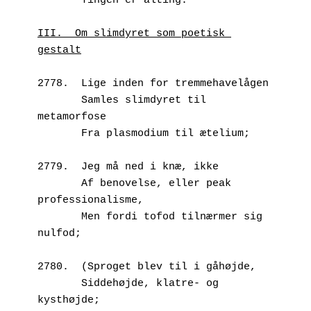
       Tingen er alting.
III.  Om slimdyret som poetisk 
gestalt
2778.  Lige inden for tremmehavelågen
       Samles slimdyret til 
metamorfose
       Fra plasmodium til ætelium;
2779.  Jeg må ned i knæ, ikke
       Af benovelse, eller peak 
professionalisme,
       Men fordi tofod tilnærmer sig 
nulfod;
2780.  (Sproget blev til i gåhøjde,
       Siddehøjde, klatre- og 
kysthøjde;