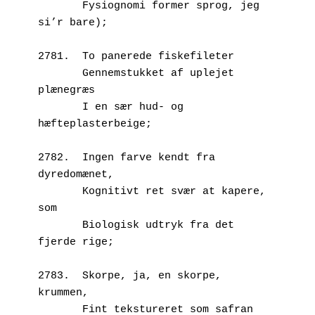
       Fysiognomi former sprog, jeg 
si’r bare);
2781.  To panerede fiskefileter
       Gennemstukket af uplejet 
plænegræs
       I en sær hud- og 
hæfteplasterbeige;
2782.  Ingen farve kendt fra 
dyredomænet,
       Kognitivt ret svær at kapere, 
som
       Biologisk udtryk fra det 
fjerde rige;
2783.  Skorpe, ja, en skorpe, 
krummen,
       Fint tekstureret som safran 