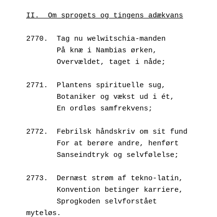
II.  Om sprogets og tingens adækvans
2770.  Tag nu welwitschia-manden
       På knæ i Nambias ørken,  
       Overvældet, taget i nåde;
2771.  Plantens spirituelle sug,
       Botaniker og vækst ud i ét,
       En ordløs samfrekvens;
2772.  Febrilsk håndskriv om sit fund
       For at berøre andre, henført
       Sanseindtryk og selvfølelse;
2773.  Dernæst strøm af tekno-latin,
       Konvention betinger karriere,
       Sprogkoden selvforstået 
myteløs.