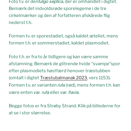
fuligo septica
Foto t.v. er den
, der er omhandlet i digtet.
Bemærk det indvoldsrøde sporelegeme i de tre
cirkelmærker og den af forfatteren afskårede flig
nederst t.h.
Formen tv. er sporestadiet, også kaldet æteliet, mens
formen t.h. er sommerstadiet, kaldet plasmodiet.
Foto t.h. er fra to år tidligere og kan være samme
afstamning. Bemærk de glitrende hvide “svampe”spor
efter plasmodiets høstfærd henover træstubben
(omtalt i digtet
Træstubalmanak 2023
, vers 1153).
rufa
Formen t.v. er varianten
(rød), mens formen t.h. kan
var. rufa
var. flavia
være enten
eller
.
Begge fotos er fra Strøby Strand. Klik på billederne for
at se i stor størrelse.