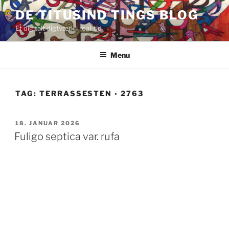
Videre
DE TITUSIND TINGS BLOG
til
Et digitalt digtværk i real-tid
indhold
Menu
TAG:
TERRASSESTEN ◦ 2763
UDGIVET
18. JANUAR 2026
DEN
Fuligo septica var. rufa