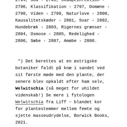
2794, Sod ◦ 2795, Svampeinfektion ◦ 
2796, Klassifikation ◦ 2797, Domæne ◦ 
2798, Viden ◦ 2799, Naturlove ◦ 2800, 
Kausalitetskæder ◦ 2801, Svar ◦ 2802, 
Hundebræk ◦ 2803, Rigernes grænser ◦ 
2804, Osmose ◦ 2805, Redelighed ◦ 
2806, Sæbe ◦ 2807, Amøbe ◦ 2808.
 *) Det berettes at en østrigske 
botaniker faldt på knæ i sandet ved 
sit første møde med den plante, der 
senere blev opkaldt efter ham selv, 
Welwitschia
 (så meget for uhildet 
videnskab!) Se mere i fytologen 
Welwitschia
 fra Liff – blandet kor 
for plantestemmer mellem femte og 
sjette masseudrydelse, Borwick Books, 
2021.