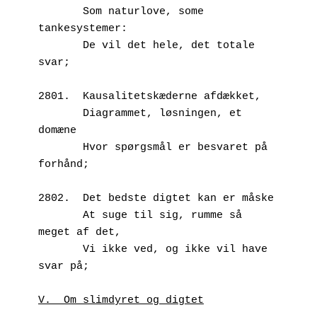
       Som naturlove, some 
tankesystemer:
       De vil det hele, det totale 
svar;
2801.  Kausalitetskæderne afdækket,
       Diagrammet, løsningen, et 
domæne 
       Hvor spørgsmål er besvaret på 
forhånd;
2802.  Det bedste digtet kan er måske
       At suge til sig, rumme så 
meget af det,
       Vi ikke ved, og ikke vil have 
svar på;
V.  Om slimdyret og digtet