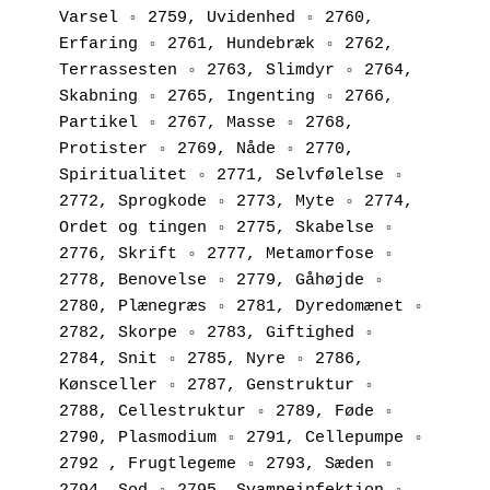
Varsel ◦ 2759, Uvidenhed ◦ 2760, 
Erfaring ◦ 2761, Hundebræk ◦ 2762, 
Terrassesten ◦ 2763, Slimdyr ◦ 2764, 
Skabning ◦ 2765, Ingenting ◦ 2766, 
Partikel ◦ 2767, Masse ◦ 2768, 
Protister ◦ 2769, Nåde ◦ 2770, 
Spiritualitet ◦ 2771, Selvfølelse ◦ 
2772, Sprogkode ◦ 2773, Myte ◦ 2774, 
Ordet og tingen ◦ 2775, Skabelse ◦ 
2776, Skrift ◦ 2777, Metamorfose ◦ 
2778, Benovelse ◦ 2779, Gåhøjde ◦ 
2780, Plænegræs ◦ 2781, Dyredomænet ◦ 
2782, Skorpe ◦ 2783, Giftighed ◦ 
2784, Snit ◦ 2785, Nyre ◦ 2786, 
Kønsceller ◦ 2787, Genstruktur ◦ 
2788, Cellestruktur ◦ 2789, Føde ◦ 
2790, Plasmodium ◦ 2791, Cellepumpe ◦ 
2792 , Frugtlegeme ◦ 2793, Sæden ◦ 