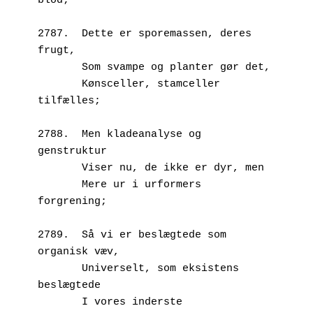
blod;
2787.  Dette er sporemassen, deres 
frugt,
       Som svampe og planter gør det,
       Kønsceller, stamceller 
tilfælles;
2788.  Men kladeanalyse og 
genstruktur
       Viser nu, de ikke er dyr, men
       Mere ur i urformers 
forgrening;
2789.  Så vi er beslægtede som 
organisk væv,
       Universelt, som eksistens 
beslægtede
       I vores inderste 