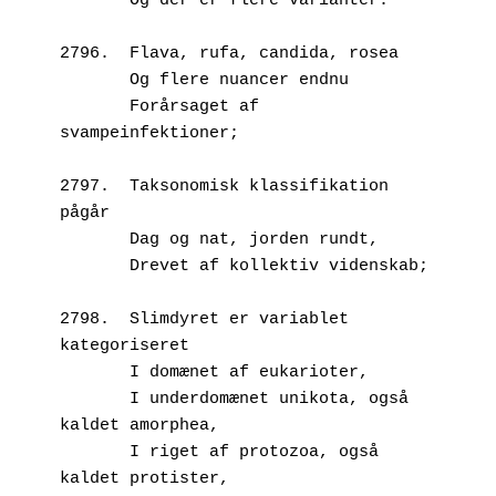
       Og der er flere varianter:
2796.  Flava, rufa, candida, rosea
       Og flere nuancer endnu
       Forårsaget af 
svampeinfektioner;
2797.  Taksonomisk klassifikation 
pågår
       Dag og nat, jorden rundt,
       Drevet af kollektiv videnskab;
2798.  Slimdyret er variablet 
kategoriseret
       I domænet af eukarioter,
       I underdomænet unikota, også 
kaldet amorphea,
       I riget af protozoa, også 
kaldet protister,