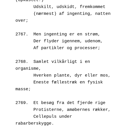
(opkastet?)
       Udskilt, udskidt, fremkommet
       (nærmest) af ingenting, natten 
over;
2767.  Men ingenting er en strøm,
       Der flyder igennem, udenom,
       Af partikler og processer;
2768.  Samlet vilkårligt i en 
organisme,
       Hverken plante, dyr eller mos,
       Eneste fællestræk en fysisk 
masse;
2769.  Et besøg fra det fjerde rige
       Protisterne, amøbernes rækker,
       Cellepuls under 
rabarberskygge.