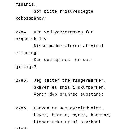
miniris,
       Som bitte friturestegte 
kokosspåner;
2784.  Her ved ydergrænsen for 
organisk liv
       Disse madmetaforer af vital 
erfaring:
       Kan det spises, er det 
giftigt?
2785.  Jeg sætter tre fingermærker,
       Skærer et snit i skumbarken,
       Åbner dyb brunrød substans;
2786.  Farven er som dyreindvolde,
       Lever, hjerte, nyrer, banesår,
       Ligner tekstur af størknet 