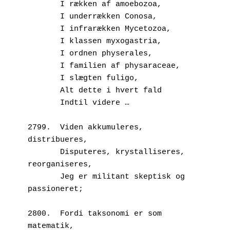
       I rækken af amoebozoa,
       I underrækken Conosa,
       I infrarækken Mycetozoa,
       I klassen myxogastria,
       I ordnen physerales,
       I familien af physaraceae,
       I slægten fuligo,
       Alt dette i hvert fald 
       Indtil videre …
2799.  Viden akkumuleres, 
distribueres,
       Disputeres, krystalliseres, 
reorganiseres,
       Jeg er militant skeptisk og 
passioneret;
2800.  Fordi taksonomi er som 
matematik,