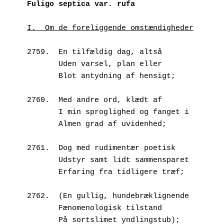
Fuligo septica var. rufa
I.  Om de foreliggende omstændigheder
2759.  En tilfældig dag, altså
       Uden varsel, plan eller
       Blot antydning af hensigt;
2760.  Med andre ord, klædt af
       I min sproglighed og fanget i
       Almen grad af uvidenhed;
2761.  Dog med rudimentær poetisk 
       Udstyr samt lidt sammensparet 
       Erfaring fra tidligere træf;
2762.  (En gullig, hundebræklignende
       Fænomenologisk tilstand
       På sortslimet yndlingstub);