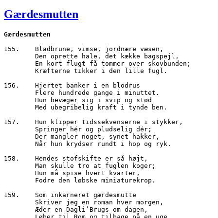
den
Gærdesmutten
Gærdesmutten 
155.	Bladbrune, vimse, jordnære væsen,
        Den oprette hale, det kække bagspejl,
        En kort flugt få tommer over skovbunden;
        Kræfterne tikker i den lille fugl.
156.	Hjertet banker i en blodrus
        Flere hundrede gange i minuttet.
        Hun bevæger sig i svip og stød
        Med ubegribelig kraft i tynde ben.
157.	Hun klipper tidssekvenserne i stykker,
        Springer hér og pludselig dér;
        Der mangler noget, synet hakker,
        Når hun krydser rundt i hop og ryk.
158.	Hendes stofskifte er så højt,
        Man skulle tro at fuglen koger;
        Hun må spise hvert kvarter,
        Fodre den løbske miniaturekrop.
159.	Som inkarneret gærdesmutte
        Skriver jeg en roman hver morgen,
        Æder en Dagli’Brugs om dagen,
        Løber til Rom og tilbage på en uge.