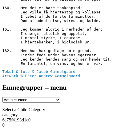
160.	Men det er bare tankespind;
        Jeg ville få hjertestop og kollapse
        I løbet af de første få minutter;
        Død af udmattelse, stress og kulde.
161.	Jeg kommer aldrig i nærheden af den;
        I energi, atletik og appetit,
        I mental styrke, i courage,
        I hjertebanken, i biologisk ur.
162.	Men hun har godtaget min grund,
        Finder føde under havens egetræer.
        Jeg kender hendes sang og ser hende tit;
        En tarantel, en vims, og hun er væk. 
Tekst & foto © Jacob Gammelgaard
Artwork © Peter Andrew Gammelgaard.
Emnegrupper – menu
Select a Child Category
category
6a75f4193d1e0
0