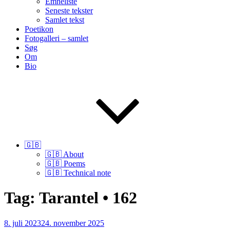
Emneliste
Seneste tekster
Samlet tekst
Poetikon
Fotogalleri – samlet
Søg
Om
Bio
🇬🇧
🇬🇧 About
🇬🇧 Poems
🇬🇧 Technical note
Tag:
Tarantel • 162
Udgivet
8. juli 2023
24. november 2025