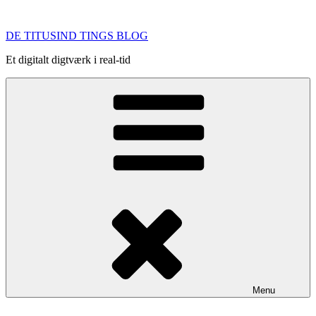
Videre
til
DE TITUSIND TINGS BLOG
indhold
Et digitalt digtværk i real-tid
Menu