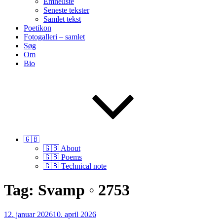
Emneliste
Seneste tekster
Samlet tekst
Poetikon
Fotogalleri – samlet
Søg
Om
Bio
🇬🇧
🇬🇧 About
🇬🇧 Poems
🇬🇧 Technical note
Tag:
Svamp ◦ 2753
Udgivet
12. januar 2026
10. april 2026