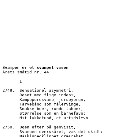
Svampen er et svampet væsen
Årets småtid nr. 44
       I
2749.  Sensationel asymmetri,
       Roset med flige indeni,
       Kæmpeporesvamp, jerseybrun,
       Farvebånd som målervinge,
       Smukke buer, runde labber,
       Størrelse som en barnefavn;
       Mit lykkefund, et urtidslevn. 
2750.  Ugen efter på genvisit,
       Svampen overskåret, væk det skidt:
       Maskinnedklippet græsrabat,