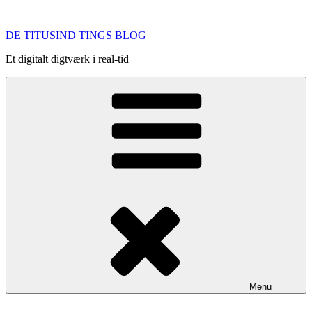
Videre
til
DE TITUSIND TINGS BLOG
indhold
Et digitalt digtværk i real-tid
Menu