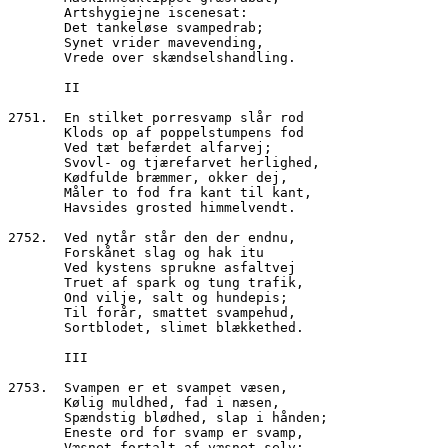
       Artshygiejne iscenesat:
       Det tankeløse svampedrab;
       Synet vrider mavevending,
       Vrede over skændselshandling.
       II
2751.  En stilket porresvamp slår rod
       Klods op af poppelstumpens fod
       Ved tæt befærdet alfarvej;
       Svovl- og tjærefarvet herlighed,
       Kødfulde bræmmer, okker dej,
       Måler to fod fra kant til kant,
       Havsides grosted himmelvendt.
2752.  Ved nytår står den der endnu,
       Forskånet slag og hak itu
       Ved kystens sprukne asfaltvej
       Truet af spark og tung trafik,
       Ond vilje, salt og hundepis;
       Til forår, smattet svampehud,
       Sortblodet, slimet blækkethed.
       III
2753.  Svampen er et svampet væsen,
       Kølig muldhed, fad i næsen,
       Spændstig blødhed, slap i hånden;
       Eneste ord for svamp er svamp,
       Væsnet fortalt af væsnet selv;