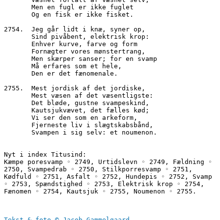
       Men en fugl er ikke fuglet
       Og en fisk er ikke fisket.
2754.  Jeg går lidt i knæ, syner op,
       Sind pivåbent, elektrisk krop:
       Enhver kurve, farve og form
       Fornægter vores mønstertrang,
       Men skærper sanser; for en svamp
       Må erfares som et hele,
       Den er det fænomenale.
2755.  Mest jordisk af det jordiske,
       Mest væsen af det væsentligste:
       Det bløde, gustne svampeskind,
       Kautsjukvævet, det fælles kød;
       Vi ser den som en arkeform,
       Fjerneste liv i slægtskabsbånd,
       Svampen i sig selv: et noumenon.
Nyt i index Titusind:
Kæmpe poresvamp ◦ 2749, Urtidslevn ◦ 2749, Fældning ◦ 
2750, Svampedrab ◦ 2750, Stilkporresvamp ◦ 2751, 
Kødfuld ◦ 2751, Asfalt ◦ 2752, Hundepis ◦ 2752, Svamp 
◦ 2753, Spændstighed ◦ 2753, Elektrisk krop ◦ 2754, 
Fænomen ◦ 2754, Kautsjuk ◦ 2755, Noumenon ◦ 2755.
Tekst & foto © Jacob Gammelgaard