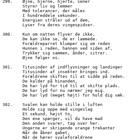
299.	Øjne, hjerne, hjerte, sener
        Styrer liv og lemmer
        Med tolerancer, der måles
        I hundreddele sekunder.
        Energien stråler ud af dem,
        Lyser fra deres vingespidser.
300.	Kun om natten flyver de ikke,
        De kan ikke se, de er lammede.
        Forældreparret klumper sig om reden
        Hunnen i reden, hannen ved siden af,
        Trykker sig sammen, ånder, sitrer.
        Øjne følger os.
301.	Titusinder af indflyvninger og landinger
        Titusinder af insekter bringes ind.
        Forældrene skiftes til at sidde på reden.
        De kalder på hinanden, 
        De har lyd for tid til at skifte plads.
        De har lyd for nu nærmer jeg mig.
        De har lyd (meget højt) for hold dig væk.
302.	Svalen kan holde stille i luften
        Holde sig oppe med vingeslag
        Et sekund, højst to,
        Den ene spørger, vil du have mad
        Den anden svarer, tag over her.
        Ungerne er skrigende orange trekanter
        Når de åbner gabet,
        Når de hører svaleforældrene