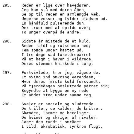
295.	Reden er lige over havedøren.
        Jeg kan stå med døren åben,
        Se op til reden en armlængde væk.
        Ungerne vokser og fylder pladsen ud.
        En håndfuld pulserende dun,
        Der truer med at spilde over;
        To unger ovenpå de andre.
296.	Sidste år mistede de et kuld.
        Reden faldt og rutschede ned;
        Fem spæde unger kastet ud. 
        I tre døgn sad forældreparret
        På et hegn i haven i vildrede.
        Deres stemmer knirkede i sorg;
297.	Fortvivlede, tror jeg, vågede de,
        Et sving ind omkring verandaen,
        Hvor deres første kuld forsvandt.
        På fjerdedagen besluttede parret sig;
        Begyndte at bygge en ny rede 
        Et andet sted under samme tag.
298.	Svaler er sociale og sludrende.
        De triller, de kalder, de knitrer.
        Skænder, larmer og beroliger.
        De hviner og skriger af rivaler,
        Jager dem rundt i området
        I vild, akrobatisk, synkron flugt.