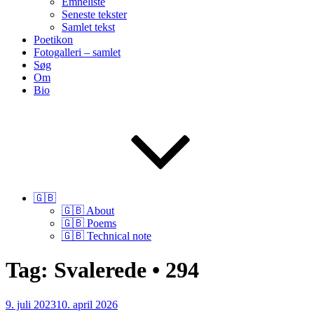
Emneliste
Seneste tekster
Samlet tekst
Poetikon
Fotogalleri – samlet
Søg
Om
Bio
🇬🇧
🇬🇧 About
🇬🇧 Poems
🇬🇧 Technical note
Tag:
Svalerede • 294
Udgivet
9. juli 2023
10. april 2026