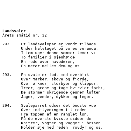
Landsvaler
Årets småtid nr. 32
292.	Et landsvalepar er vendt tilbage
        Under halvtaget på vores veranda. 
        I fem uger denne sommer lever vi 
        To familier i øjenhøjde. 
        En rede over havedøren, 
        En meter mellem dem og os.
293.	En svale er født med overblik
        Over marker, skove og fjorde,
        Over ørkner, storbyer og klipper.
        Træer, grene og tage hvirvler forbi,
        De stormer skrigende gennem luften
        Jager, vender, dykker og leger.
294.	Svaleparret udser det bedste vue
        Over indflyvningen til reden
        Fra toppen af en ranglet løn.
        På de øverste kviste sidder de
        Knitrer, vogter og vugger i brisen 
        Holder øje med reden, rovdyr og os.