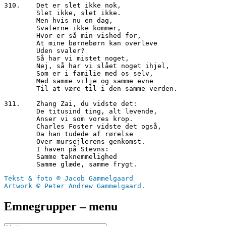
310.	Det er slet ikke nok, 
        Slet ikke, slet ikke.
        Men hvis nu en dag,
        Svalerne ikke kommer,
        Hvor er så min vished for,
        At mine børnebørn kan overleve
        Uden svaler?
        Så har vi mistet noget,
        Nej, så har vi slået noget ihjel,
        Som er i familie med os selv,
        Med samme vilje og samme evne
        Til at være til i den samme verden.
311.	Zhang Zai, du vidste det:
        De titusind ting, alt levende,
        Anser vi som vores krop.
        Charles Foster vidste det også,
        Da han tudede af rørelse
        Over mursejlerens genkomst.
        I haven på Stevns:
        Samme taknemmelighed
        Samme glæde, samme frygt.
Tekst & foto © Jacob Gammelgaard
Artwork © Peter Andrew Gammelgaard.
Emnegrupper – menu