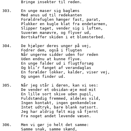
        Bringe insekter til reden.
303.	En unge maser sig baglæns 
        Med anus ud til redekanten
        Forældrefuglen hænger fast, parat,
        Plukker en kugle klat fra endetarmen,
        Slipper taget, vender sig i luften,
        Suveræn manøvre, og flyver ud,
        Bortskaffer skiden i et blomsterbed.
304.	De hjælper deres unger på vej,
        Fodrer dem, også i flugten
        Når ungerne sidder uden for reden
        Uden endnu at kunne flyve.
        En unge falder ud i flugtforsøg
        Og bli’r fanget af verandaglas
        En forælder lokker, kalder, viser vej, 
        Og ungen finder ud.
305.	Når jeg står i døren, kan vi ses:
        De vender et obsidan-øje mod mit
        En lille sort skive uden pupil,
        Fuldstændig fremmed, aldeles vild,
        Ingen kontakt, ingen genkendelse
        Intet udtryk, bare blank natsort.
        Jeg har aldrig følt mig så fjernt
        Fra noget andet levende væsen.
306.	Men vi gør jo helt det samme:
        Samme snak, samme skænd,