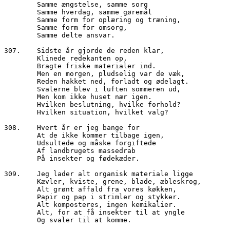
        Samme ængstelse, samme sorg
        Samme hverdag, samme gøremål
        Samme form for oplæring og træning,
        Samme form for omsorg, 
        Samme delte ansvar.
307.	Sidste år gjorde de reden klar,
        Klinede redekanten op, 
        Bragte friske materialer ind.
        Men en morgen, pludselig var de væk, 
        Reden hakket ned, forladt og ødelagt.
        Svalerne blev i luften sommeren ud,
        Men kom ikke huset nær igen.
        Hvilken beslutning, hvilke forhold?
        Hvilken situation, hvilket valg?
308.	Hvert år er jeg bange for 
        At de ikke kommer tilbage igen,
        Udsultede og måske forgiftede
        Af landbrugets massedrab
        På insekter og fødekæder.
309.	Jeg lader alt organisk materiale ligge 
        Kævler, kviste, grene, blade, æbleskrog, 
        Alt grønt affald fra vores køkken, 
        Papir og pap i strimler og stykker. 
        Alt komposteres, ingen kemikalier.
        Alt, for at få insekter til at yngle
        Og svaler til at komme.