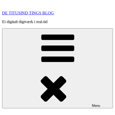
Videre
til
DE TITUSIND TINGS BLOG
indhold
Et digitalt digtværk i real-tid
Menu