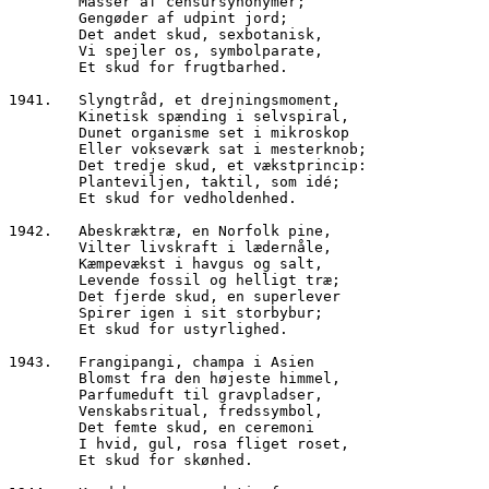
        Masser af censursynonymer;
        Gengøder af udpint jord;
        Det andet skud, sexbotanisk,
        Vi spejler os, symbolparate,
        Et skud for frugtbarhed.
1941.	Slyngtråd, et drejningsmoment,
        Kinetisk spænding i selvspiral,
        Dunet organisme set i mikroskop
        Eller vokseværk sat i mesterknob;
        Det tredje skud, et vækstprincip:
        Planteviljen, taktil, som idé;
        Et skud for vedholdenhed.
1942.	Abeskræktræ, en Norfolk pine,
        Vilter livskraft i lædernåle,
        Kæmpevækst i havgus og salt,
        Levende fossil og helligt træ;
        Det fjerde skud, en superlever
        Spirer igen i sit storbybur;
        Et skud for ustyrlighed.
1943.	Frangipangi, champa i Asien
        Blomst fra den højeste himmel,
        Parfumeduft til gravpladser,
        Venskabsritual, fredssymbol,
        Det femte skud, en ceremoni
        I hvid, gul, rosa fliget roset,
        Et skud for skønhed.