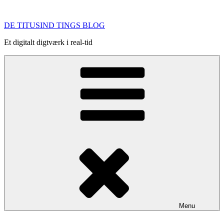
Videre
til
DE TITUSIND TINGS BLOG
indhold
Et digitalt digtværk i real-tid
Menu