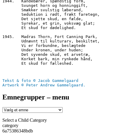
1944.	Kandebærer, spændstig form,
        Svunget horn og honninggift,
        Smækker svulstig læberand,
        Seduktion i rødt, frækt faretegn,
        Det sjette skud, en fælde,
        Syrekar, et grin, voksvæg glat;
        Et skud for dødelighed.
1945.	Madras Thorn, Fort Canning Park,
        Udnævnt til kulturarv, beskiltet,
        Vi er forbundne, beslægtede
        Under kronen, under huden;
        Det syvende skud, et arvetræ,
        Korket bark, min rynkede hånd,
        Et skud for fælleshed.
Tekst & foto © Jacob Gammelgaard
Artwork © Peter Andrew Gammelgaard.
Emnegrupper – menu
Select a Child Category
category
6a75386348bdb