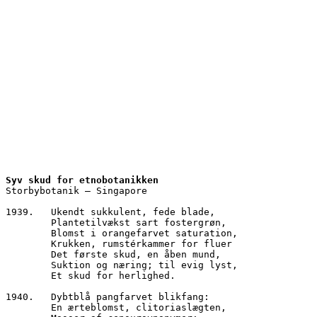
Syv skud for etnobotanikken
Storbybotanik – Singapore
1939.	Ukendt sukkulent, fede blade,
        Plantetilvækst sart fostergrøn, 
        Blomst i orangefarvet saturation,
        Krukken, rumstérkammer for fluer
        Det første skud, en åben mund,
        Suktion og næring; til evig lyst,
        Et skud for herlighed.
1940.	Dybtblå pangfarvet blikfang:
        En ærteblomst, clitoriaslægten,