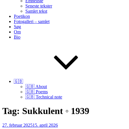
Emneliste
Seneste tekster
Samlet tekst
Poetikon
Fotogalleri – samlet
Søg
Om
Bio
🇬🇧
🇬🇧 About
🇬🇧 Poems
🇬🇧 Technical note
Tag:
Sukkulent ◦ 1939
Udgivet
27. februar 2025
15. april 2026