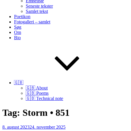
Emneliste
Seneste tekster
Samlet tekst
Poetikon
Fotogalleri – samlet
Søg
Om
Bio
🇬🇧
🇬🇧 About
🇬🇧 Poems
🇬🇧 Technical note
Tag:
Storm • 851
Udgivet
8. august 2023
24. november 2025