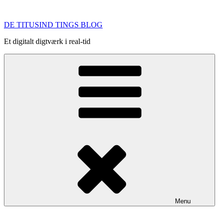
Videre
til
DE TITUSIND TINGS BLOG
indhold
Et digitalt digtværk i real-tid
Menu