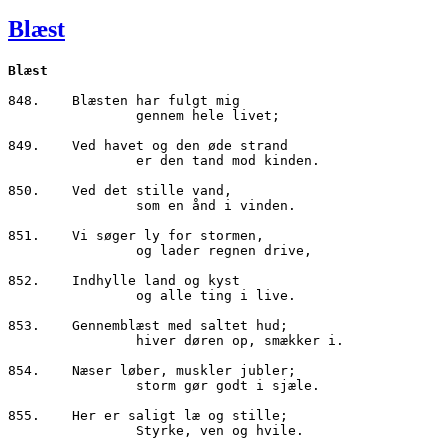
den
Blæst
848.	Blæsten har fulgt mig 

		gennem hele livet;

849.	Ved havet og den øde strand

		er den tand mod kinden.

850.	Ved det stille vand,

		som en ånd i vinden.

851.	Vi søger ly for stormen,

		og lader regnen drive,

852.	Indhylle land og kyst

		og alle ting i live.

853.	Gennemblæst med saltet hud;

		hiver døren op, smækker i.

854.	Næser løber, muskler jubler;

		storm gør godt i sjæle.

855.	Her er saligt læ og stille;

		Styrke, ven og hvile.
