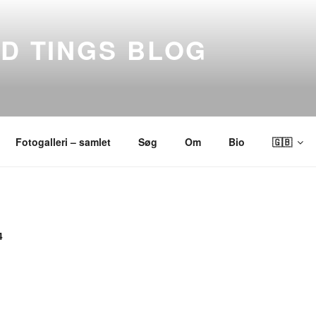
ND TINGS BLOG
Fotogalleri – samlet
Søg
Om
Bio
🇬🇧
4