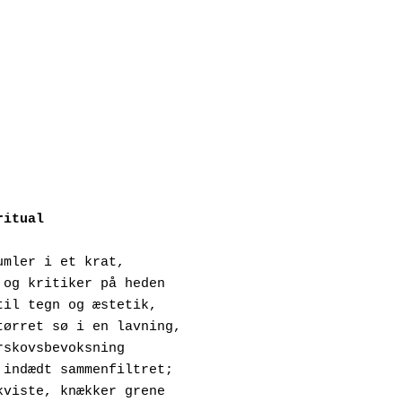
ritual
umler i et krat,
igter og kritiker på heden
phav til tegn og æstetik,
ed udtørret sø i en lavning,
røn urskovsbevoksning
æt og indædt sammenfiltret;
øjer kviste, knækker grene