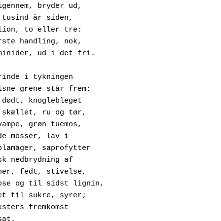
aser igennem, bryder ud,
 går, tusind år siden,
n million, to eller tre:
en første handling, nok,
om hominider, ud i det fri.
rinde i tykningen
vor visne grene står frem:
eddet dødt, knoglebleget
arken skællet, ru og tør,
oralsvampe, grøn tuemos,
yserøde mosser, lav i
orte plamager, saprofytter
 kemisk nedbrydning af
roteiner, fedt, stivelse,
ellulose og til sidst lignin,
mdannet til sukre, syrer;
ye væksters fremkomst
nesat.