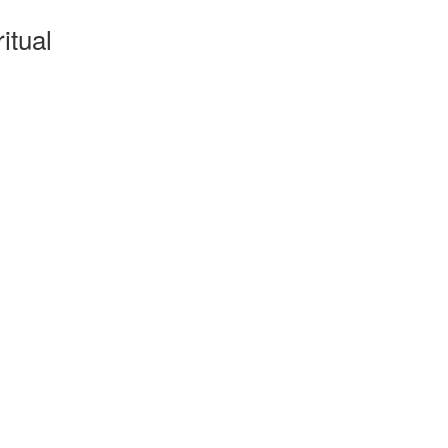
5
itual