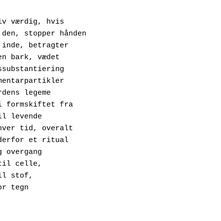
lv værdig, hvis
i ser den, stopper hånden
older inde, betragter
prukken bark, vædet 
 transsubstantiering 
f elementarpartikler
a jordens legeme
kabt i formskiftet fra
dt til levende
il enhver tid, overalt
etop derfor et ritual 
 evig overgang
lle til celle, 
of til stof,
n for tegn