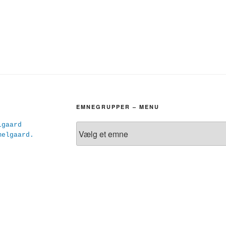
EMNEGRUPPER – MENU
lgaard
melgaard.