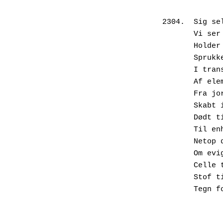
2304.  Sig se
       V
       H
       S
       I
       A
       Fr
       S
       Dø
       T
       N
       Om
       Ce
       St
       Teg