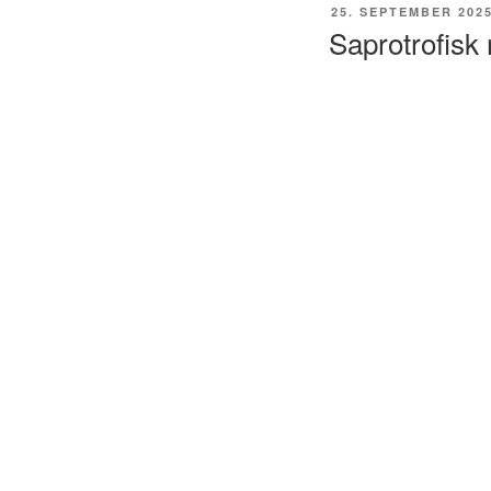
UDGIVET
25. SEPTEMBER 202
DEN
Saprotrofisk r