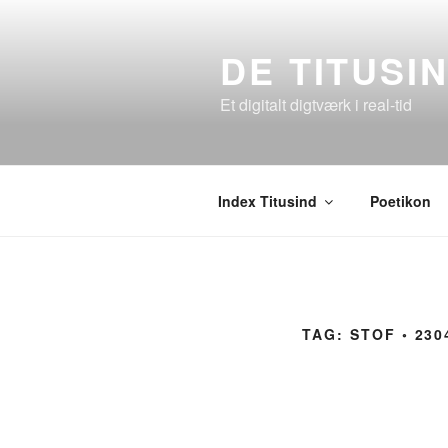
Videre
til
DE TITUSI
indhold
Et digitalt digtværk i real-tid
Index Titusind
Poetikon
TAG:
STOF ◦ 230