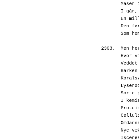
       M
       I
       E
       D
       S
2303.  Men he
       H
       V
       B
       K
       L
       S
       I
       P
       C
       O
       N
       Isce