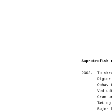
Saprotrofisk 
2302.  To skr
       D
       O
       V
       G
       T
       B