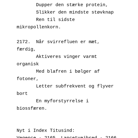
       Dupper den stærke protein,
       Slikker den mindste støvknap
       Ren til sidste 
mikropollenkorn.
2172.  Når svirrefluen er mæt, 
færdig, 
       Aktiveres vinger varmt 
organisk
       Med blafren i bølger af 
fotoner,
       Letter subfrekvent og flyver 
bort
       En myforstyrrelse i 
biossfæren.
Nyt i Index Titusind: