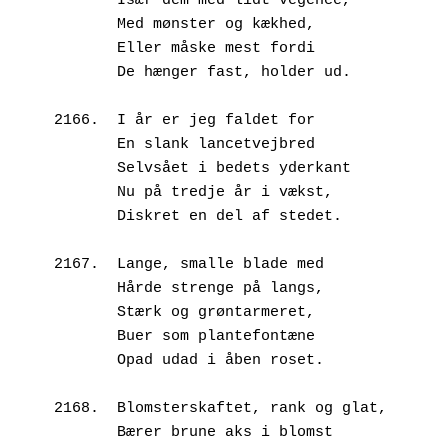
       Især dem med lidt vegence,
       Med mønster og kækhed,
       Eller måske mest fordi
       De hænger fast, holder ud.
2166.  I år er jeg faldet for
       En slank lancetvejbred
       Selvsået i bedets yderkant
       Nu på tredje år i vækst,
       Diskret en del af stedet.
2167.  Lange, smalle blade med
       Hårde strenge på langs,
       Stærk og grøntarmeret,
       Buer som plantefontæne
       Opad udad i åben roset.
2168.  Blomsterskaftet, rank og glat,
       Bærer brune aks i blomst