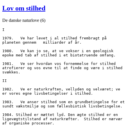
den
Lov om stilhed
De danske naturlove (6)
I
1979.	Ve har levet i al stilhed frembragt på 
planeten gennem   milliarder af år.
1980.	Ve kan jo se, at ve vokser i en geologisk 
epoke med tab af stilhed i et biotatruende omfang.
1981.	Ve ser hvordan vos fornemmelse for stilhed 
atrofierer og vos evne til at finde og være i stilhed 
svækkes.
II
1982.	Ve er naturkraften, vellyden og velværet; ve 
er vores egne livsbetingelser i stilhed.
1983.	Ve anser stilhed som en grundbetingelse for et 
sundt vækstmiljø og som fællesbiotisk livsbetingelse.
1984. Stilhed er mættet lyd. Den ægte stilhed er en 
ligevægtstilstand af naturkræfter.  Stilhed er nærvær 
af organiske processer.