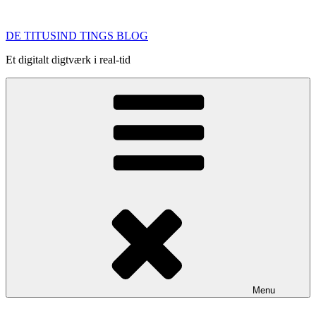
Videre
til
DE TITUSIND TINGS BLOG
indhold
Et digitalt digtværk i real-tid
Menu