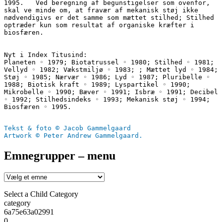
1995.	Ved beregning af begunstigelser som ovenfor, 
skal ve minde om, at fravær af mekanisk støj ikke 
nødvendigivs er det samme som mættet stilhed; Stilhed 
optræder kun som resultat af organiske kræfter i 
biosfæren. 
Nyt i Index Titusind:
Planeten ◦ 1979; Biotatrussel ◦ 1980; Stilhed ◦ 1981; 
Vellyd ◦ 1982; Vækstmiljø ◦ 1983; ; Mættet lyd ◦ 1984; 
Støj ◦ 1985; Nærvær ◦ 1986; Lyd ◦ 1987; Pluribelle ◦ 
1988; Biotisk kraft ◦ 1989; Lyspartikel ◦ 1990; 
Mikrobelle ◦ 1990; Bæver ◦ 1991; Isbræ ◦ 1991; Decibel 
◦ 1992; Stilhedsindeks ◦ 1993; Mekanisk støj ◦ 1994; 
Biosfæren ◦ 1995.
Tekst & foto © Jacob Gammelgaard
Artwork © Peter Andrew Gammelgaard.
Emnegrupper – menu
Select a Child Category
category
6a75e63a02991
0