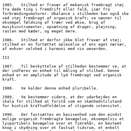
1985.	Stilhed er fravær af mekanisk frembragt støj 
fra døde ting i fremdrift eller fald, især fra 
forbrændingsmotorer. Ubalance i stilheden kan også ske 
ved støj frembragt af organisk kraft; ve nævner til 
eksempel fældning af træer ved økse, brug af 
musikinstrumenter, opsætning af drager, pløjning, 
raslen med kæder, og meget mere.
1986.	Stilhed er derfor ikke blot fravær af støj; 
stilhed er en fortættet oplevelse af ens eget nærvær, 
af enhver selvhed i harmoni med sin omverden.
III
1987.	Til beskyttelse af stilheden bestemmer ve, at 
der indføres en enhed til måling af stilhed. Denne 
enhed er en amplitude af lyd frembragt ved organisk 
kraft.
1988.	Ve kalder denne enhed pluribelle. 
1989.	Ve bestemmer videre, at der udarbejdes en 
skala for stilhed at forstå som en skønhedstilstand 
for biotisk kraftudfoldelse af stigende intensitet.
1990.	Der fastsættes en basisenhed som den mindst 
mulige organisk frembragte bevægelse, eksempelvis et 
lyspartikels bevægelse over et fimrehår, en bestemt 
knop i skydning over et fastsat tidsrum, et enkelt 