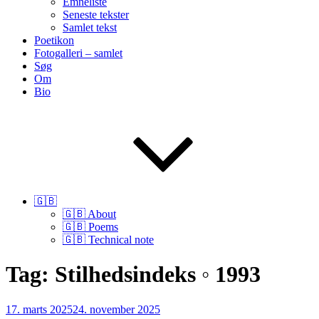
Emneliste
Seneste tekster
Samlet tekst
Poetikon
Fotogalleri – samlet
Søg
Om
Bio
🇬🇧
🇬🇧 About
🇬🇧 Poems
🇬🇧 Technical note
Tag:
Stilhedsindeks ◦ 1993
Udgivet
17. marts 2025
24. november 2025