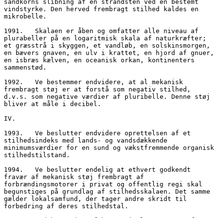
sandkorns slibning af en strandsten ved en bestemt 
vindstyrke. Den herved frembragt stilhed kaldes en 
mikrobelle.
1991.	Skalaen er åben og omfatter alle niveau af 
plurabeller på en logaritmisk skala af naturkræfter; 
et græsstrå i skyggen, et vandløb, en solskinsmorgen, 
en bævers gnaven, en ulv i krattet, en hjord af gnuer, 
en isbræs kælven, en oceanisk orkan, kontinenters 
sammenstød.
1992.	Ve bestemmer endvidere, at al mekanisk 
frembragt støj er at forstå som negativ stilhed, 
d.v.s. som negative værdier af pluribelle. Denne støj 
bliver at måle i decibel.
IV. 
1993.	Ve beslutter endvidere oprettelsen af et 
stilhedsindeks med lands- og vandsdækkende 
minimumsværdier for en sund og vækstfremmende organisk 
stilhedstilstand.
1994.	Ve beslutter endelig at ethvert godkendt 
fravær af mekanisk støj frembragt af 
forbrændingsmotorer i privat og offentlig regi skal 
begunstiges på grundlag af stilhedsskalaen. Det samme 
gælder lokalsamfund, der tager andre skridt til 
forbedring af deres stilhedstal.