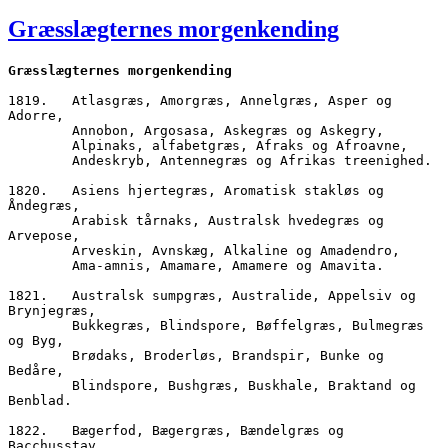
den
Græsslægternes morgenkending
Græsslægternes morgenkending
1819.	Atlasgræs, Amorgræs, Annelgræs, Asper og 
Adorre,
        Annobon, Argosasa, Askegræs og Askegry,
        Alpinaks, alfabetgræs, Afraks og Afroavne,
        Andeskryb, Antennegræs og Afrikas treenighed.
1820.	Asiens hjertegræs, Aromatisk stakløs og 
Åndegræs,
        Arabisk tårnaks, Australsk hvedegræs og 
Arvepose,
        Arveskin, Avnskæg, Alkaline og Amadendro,
        Ama-amnis, Amamare, Amamere og Amavita.
1821.	Australsk sumpgræs, Australide, Appelsiv og 
Brynjegræs,
        Bukkegræs, Blindspore, Bøffelgræs, Bulmegræs 
og Byg, 
        Brødaks, Broderløs, Brandspir, Bunke og 
Bedåre,
        Blindspore, Bushgræs, Buskhale, Braktand og 
Benblad.
1822.	Bægerfod, Bægergræs, Bændelgræs og 
Bacchusstav,