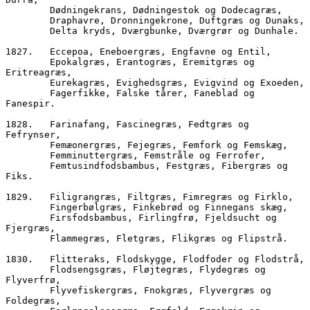
        Dødningekrans, Dødningestok og Dodecagræs,
        Draphavre, Dronningekrone, Duftgræs og Dunaks,
        Delta kryds, Dværgbunke, Dværgrør og Dunhale.  
1827.	Eccepoa, Eneboergræs, Engfavne og Entil, 
        Epokalgræs, Erantogræs, Eremitgræs og 
Eritreagræs,
        Eurekagræs, Evigheds
        Fagerfikke, Falske tårer, Faneblad og 
Fanespir.
1828.	Farinafang, Fascinegræs, Fedtgræs og 
Fefrynser,
        Femæonergræs, Fejegræs, Femfork og Femskæg,
        Femminuttergræs, Femstråle og Ferrofer,
        Femtusindfodsbambus, Festgræs, Fibergræs og 
Fiks.
1829.	Filigrangræs, Filtgræs, Fimregræs og Firklo,
        Fingerbølgræs, Finkebrød og Finnegans skæg,
        Firsfodsbambus, Firlingfrø, Fjeldsucht og 
Fjergræs,
        Flammegræs, Fletgræs, Flikgræs og Flipstrå.
1830.	Flitteraks, Flodskygge, Flodfoder og Flodstrå,
        Flodsengsgræs, Fløjtegræs, Flydegræs og 
Flyverfrø,
        Flyvefiskergræs, Fnokgræs, Flyvergræs og 
Foldegræs,