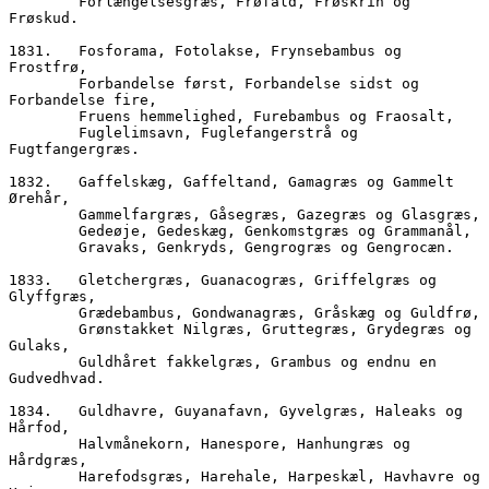
        Forlængelsesgræs, Frøfald, Frøskrin og 
Frøskud.
1831.	Fosforama, Fotolakse, Frynsebambus og 
Frostfrø,
        Forbandelse først, Forbandelse sidst og 
Forbandelse fire,
        Fruens hemmelighed, Furebambus og Fraosalt,
        Fuglelimsavn, Fuglefangerstrå og 
Fugtfangergræs.
1832.	Gaffelskæg, Gaffeltand, Gamagræs og Gammelt 
Ørehår,
        Gammelfargræs, Gåsegræs, Gazegræs og Glasgræs,
        Gedeøje, Gedeskæg, Genkomstgræs og Grammanål,
        Gravaks, Genkryds, Gengrogræs og Gengrocæn.
1833.	Gletchergræs, Guanacogræs, Griffelgræs og 
Glyffgræs,
        Grædebambus, Gondwanagræs, Gråskæg og Guldfrø,
        Grønstakket Nilgræs, Gruttegræs, Grydegræs og 
Gulaks,
        Guldhåret fakkelgræs, Grambus og endnu en 
Gudvedhvad.
1834.	Guldhavre, Guyanafavn, Gyvelgræs, Haleaks og 
Hårfod,
        Halvmånekorn, Hanespore, Hanhungræs og 
Hårdgræs,
        Harefodsgræs, Harehale, Harpeskæl, Havhavre og 