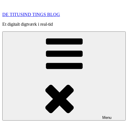
Videre
til
DE TITUSIND TINGS BLOG
indhold
Et digitalt digtværk i real-tid
Menu