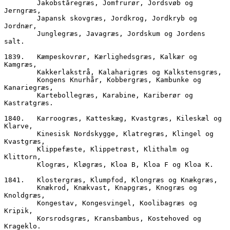
        Jakobståregræs, Jomfrurør, Jordsvøb og 
Jerngræs,
        Japansk skovgræs, Jordkrog, Jordkryb og 
Jordnær,
        Junglegræs, Javagræs, Jordskum og Jordens 
salt.
1839.	Kæmpeskovrør, Kærlighedsgræs, Kalkær og 
Kamgræs,
        Kakkerlakstrå, Kalaharigræs og Kalkstensgræs,
        Kongens Knurhår, Kobbergræs, Kambunke og 
Kanariegræs,
        Kartebollegræs, Karabine, Kariberør og 
Kastratgræs.
1840.	Karroogræs, Katteskæg, Kvastgræs, Kileskæl og 
Klarve,
        Kinesisk Nordskygge, Klatregræs, Klingel og 
Kvastgræs,
        Klippefæste, Klippetrøst, Klithalm og 
Klittorn,
        Klogræs, Kløgræs, Kloa B, Kloa F og Kloa K.
1841.	Klostergræs, Klumpfod, Klongræs og Knækgræs,
        Knækrod, Knækvast, Knapgræs, Knogræs og 
Knoldgræs,
        Kongestav, Kongesvingel, Koolibagræs og 
Kripik,
        Korsrodsgræs, Kransbambus, Kostehoved og 
Krageklo.