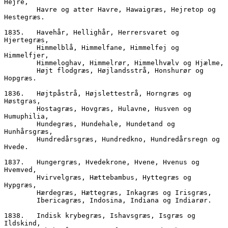
Hejre,
        Havre og atter Havre, Hawaigræs, Hejretop og 
Hestegræs.
1835.	Havehår, Hellighår, Herrersvaret og 
Hjertegræs,
        Himmelblå, Himmelfane, Himmelfej og 
Himmelfjer,
        Himmeloghav, Himmelrør, Himmelhvælv og Hjælme,
        Højt flodgræs, Højlandsstrå, Honshurør og 
Hopgræs.
1836.	Højtpåstrå, Højslettestrå, Horngræs og 
Høstgras,  
        Hostagræs, Hovgræs, Hulavne, Husven og 
Humuphilia,
        Hundegræs, Hundehale, Hundetand og 
Hunhårsgræs,
        Hundredårsgræs, Hundredkno, Hundredårsregn og 
Hvede.
1837.	Hungergræs, Hvedekrone, Hvene, Hvenus og 
Hvemved,
        Hvirvelgræs, Hættebambus, Hyttegræs og 
Hypgræs,
        Hærdegræs, Hættegræs, Inkagræs og Irisgræs,
        Ibericagræs, Indosina, Indiana og Indiarør.
1838.	Indisk krybegræs, Ishavsgræs, Isgræs og 
Ildskind,