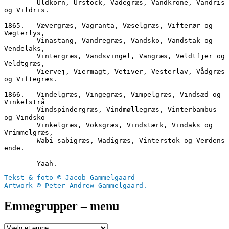
        Uldkorn, Urstock, Vadegræs, Vandkrone, Vandris 
og Vildris.
1865.	Vævergræs, Vagranta, Væselgræs, Vifterør og 
Vægterlys,
        Vinastang, Vandregræs, Vandsko, Vandstak og 
Vendelaks,
        Vintergræs, Vandsvingel, Vangræs, Veldtfjer og 
Veldtgræs,
        Viervej, Viermagt, Vetiver, Vesterlav, Vådgræs 
og Viftegræs.
1866.	Vindelgræs, Vingegræs, Vimpelgræs, Vindsæd og 
Vinkelstrå
        Vindspindergræs, Vindmøllegræs, Vinterbambus 
og Vindsko
        Vinkelgræs, Voksgræs, Vindstærk, Vindaks og 
Vrimmelgræs,
        Wabi-sabigræs, Wadigræs, Vinterstok og Verdens 
ende.
        Yaah.
Tekst & foto © Jacob Gammelgaard
Artwork © Peter Andrew Gammelgaard.
Emnegrupper – menu