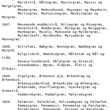
        Marskstrå, Måttegræs, Maurergræs, Massiv og 
Mergelgræs,
        Mesmergræs, Medusahoved, Mayaspor og Mayakorn,
        Merlingræs, Montasinogræs, Moskitogræs og 
Mosgræs.
1847.	Mesomundo-mudderstrå, Miliegræs og Minegræs,  
        Monarkstrå, Muddergræs, Mulegræs og Mulgagræs,
        Munkegræs, Musely, Mykosene og Myldergræs, 
        Mylderskaft, Myrebunke, Myriaderør og 
Mannagræs.
1848.	Nitrofaks, Næbgræs, Nonnegræs, Nøddegræs og 
Nysynd,
        Nilgiridusk, Namibiagræs, Nålestak og Nål-og-
tråd,  
        Oaxaca-hundetand, Oblatgræs og Octavid, 
        Oceanbambus, Øgræs, Oldgræs, Oldris og 
Oldspir.
1849.	Orgelgræs, Ørkenens øje, Ørkendrag og 
Ørkendusk,
        Ørkenspinderblad, Ørkenkrybe og Ørkengræs,
        Ørkenrøde, Overflodsgræs, Ozarkergræs og 
Ormestrå,
        Padderokgræs, Paddelgræs, Pælerodsgræs.
1850.	Palæorør, Paletblad, Palisadegræs og Palmefod,
        Pampasgræs, Panamasiv, Panamatop og Panikgræs,
        Paradiskorn, Papuagræs, Pararør og Paratgræs,