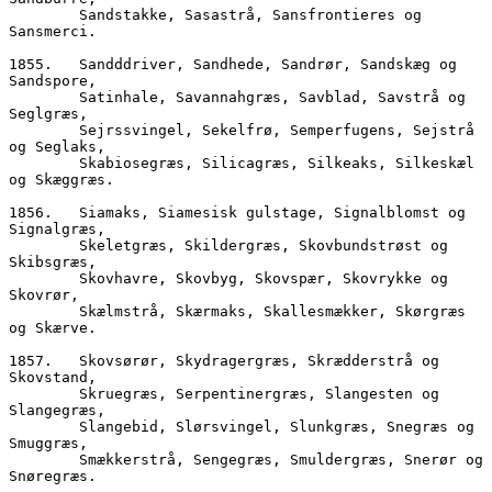
        Sandstakke, Sasastrå, Sansfrontieres og 
Sansmerci. 
1855.	Sandddriver, Sandhede, Sandrør, Sandskæg og 
Sandspore,  
        Satinhale, Savannahgræs, Savblad, Savstrå og 
Seglgræs,
        Sejrssvingel, Sekelfrø, Semperfugens, Sejstrå 
og Seglaks,  
        Skabiosegræs, Silicagræs, Silkeaks, Silkeskæl 
og Skæggræs.  
1856.	Siamaks, Siamesisk gulstage, Signalblomst og 
Signalgræs,
        Skeletgræs, Skildergræs, Skovbundstrøst og 
Skibsgræs,
        Skovhavre, Skovbyg, Skovspær, Skovrykke og 
Skovrør,
        Skælmstrå, Skærmaks, Skallesmækker, Skørgræs 
og Skærve.
1857.	Skovsørør, Skydragergræs, Skrædderstrå og 
Skovstand,
        Skruegræs, Serpentinergræs, Slangesten og 
Slangegræs,  
        Slangebid, Slørsvingel, Slunkgræs, Snegræs og 
Smuggræs,  
        Smækkerstrå, Sengegræs, Smuldergræs, Snerør og 
Snøregræs.  