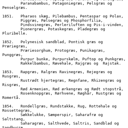
        Paranabambus, Patagoniegræs, Pelsgræs og 
Penselgræs.
1851.	Pharaos skæg, Pilebambus, Pentaspar og Polax,
        Piggræs, Pølsegræs og Phosphorfilia,
        Pindsvinegræs, Perleriluften og Pis-i-vinden,
        Pionergræs, Potaskegræs, Pladegræs og 
Pluribelle.
1852.	Polynesisk sandblad, Pontisk græs og 
Præriegræs,
        Præriesorghum, Protogræs, Punikagræs, 
Punggræs,  
        Purpur bunke, Purpur
        Rakkelbambus, Rævehale, Rajgræs og  Rajstak.
1853.	Rapgræs, Ralgræs Ravinegræs, Rejegræs og 
Rusgræs,
        Rustrødt hjertegræs, Regnfane, Rhizengræs og 
Risgræs, 
        Rød Armenien, Rød ørkengræs og Rødt stopstrå,
        Rosenknopgræs, Rørhvene, Røghår, Rustgræs og 
Romertå.
1854.	Rondellgræs, Rundstakke, Rug, Rottehale og 
Rossettegræs,
        Sækkelukke, Sæmperspir, Saharafrø og 
Saltstang,
        Saharagræs, Salthvede, Saltris, Sandblad og 
Sandburre,  