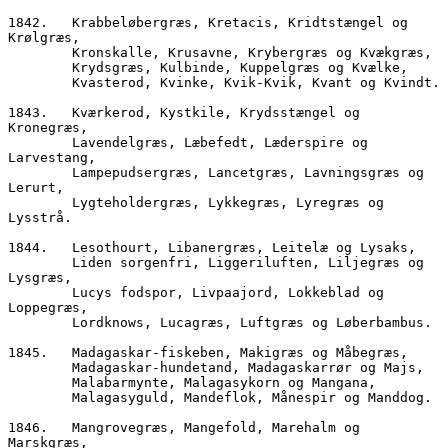
1842.	Krabbeløbergræs, Kretacis, Kridtstængel og 
Krølgræs,
        Kronskalle, Krusavne, Krybergræs og Kvækgræs,
        Krydsgræs, Kulbinde, Kuppelgræs og Kvælke,
        Kvasterod, Kvinke, Kvik-Kvik, Kvant og Kvindt.
1843.	Kværkerod, Kystkile, Krydsstængel og 
Kronegræs,
        Lavendelgræs, Læbefedt, Læderspire og 
Larvestang,
        Lampepudsergræs, Lancetgræs, Lavningsgræs og 
Lerurt,
        Lygteholdergræs, Lykkegræs, Lyregræs og 
Lysstrå.
1844.	Lesothourt, Libanergræs, Leitelæ og Lysaks,    
        Liden sorgenfri, Liggeriluften, Liljegræs og 
Lysgræs,
        Lucys fodspor, Livpaajord, Lokkeblad og 
Loppegræs,  
        Lordknows, Lucagræs, Luftgræs og Løberbambus.
1845.	Madagaskar-fiskeben, Makigræs og Måbegræs, 
        Madagaskar-hundetand, Madagaskarrør og Majs, 
        Malabarmynte, Malagasykorn og Mangana,
        Malagasyguld, Mandeflok, Månespir og Manddog. 
1846.	Mangrovegræs, Mangefold, Marehalm og 
Marskgræs,