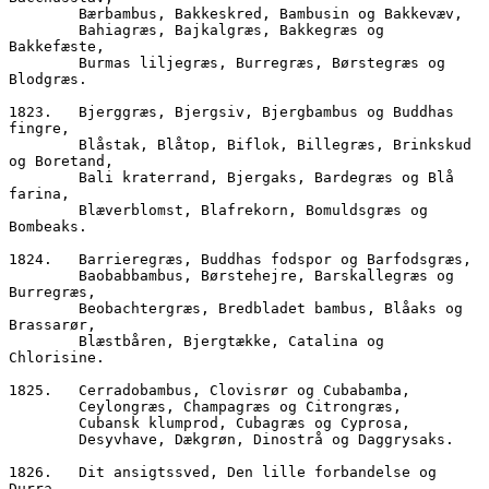
        Bærbambus, Bakkeskred, Bambusin og Bakkevæv,
        Bahiagræs, Bajkalgræs, Bakkegræs og 
Bakkefæste, 
        Burmas liljegræs, Burregræs, Børstegræs og 
Blodgræs.
1823.	Bjerggræs, Bjergsiv, Bjergbambus og Buddhas 
fingre,
        Blåstak, Blåtop, Biflok, Billegræs, Brinkskud 
og Boretand,
        Bali kraterrand, Bjergaks, Bardegræs og Blå 
farina,
        Blæverblomst, Blafrekorn, Bomuldsgræs og 
Bombeaks.
1824.	Barrieregræs, Buddhas fodspor og Barfodsgræs,  
        Baobabbambus, Børstehejre, Barskallegræs og 
Burregræs,
        Beobachtergræs, Bredbladet bambus, Blåaks og 
Brassarør,
        Blæstbåren, Bjergtække, Catalina og 
Chlorisine.
1825.	Cerradobambus, Clovisrør og Cubabamba,
        Ceylongræs, Champagræs og Citrongræs,
        Cubansk klumprod, Cubagræs og Cyprosa,  
        Desyvhave, Dækgrøn, Dinostrå og Daggrysaks.
1826.	Dit ansigtssved, Den lille forbandelse og 
Durra,