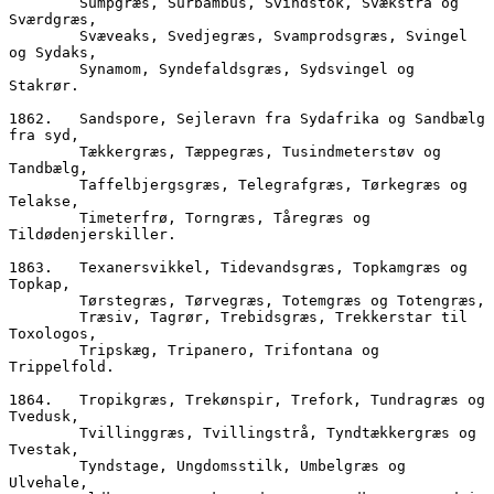
        Sumpgræs, Surbambus, Svindstok, Svækstrå og 
Sværdgræs,
        Svæveaks, Svedjegræs, Svamprodsgræs, Svingel 
og Sydaks,
        Synamom, Syndefaldsgræs, Sydsvingel og 
Stakrør.
1862.	Sandspore, Sejleravn fra Sydafrika og Sandbælg 
fra syd,
        Tækkergræs, Tæppegræs, Tusindmeterstøv og 
Tandbælg,
        Taffelbjergsgræs, Telegrafgræs, Tørkegræs og 
Telakse,
        Timeterfrø, Torngræs, Tåregræs og 
Tildødenjerskiller.
1863.	Texanersvikkel, Tidevandsgræs, Topkamgræs og 
Topkap,
        Tørstegræs, Tørvegræs, Totemgræs og Totengræs, 
        Træsiv, Tagrør, Trebidsgræs, Trekkerstar til 
Toxologos,
        Tripskæg, Tripanero, Trifontana og 
Trippelfold.
1864.	Tropikgræs, Trekønspir, Trefork, Tundragræs og 
Tvedusk,
        Tvillinggræs, Tvillingstrå, Tyndtækkergræs og 
Tvestak,
        Tyndstage, Ungdomsstilk, Umbelgræs og 
Ulvehale,