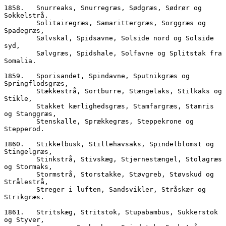
1858.	Snurreaks, Snurregræs, Sødgræs, Sødrør og 
Sokkelstrå.  
        Solitairegræs, Samarittergræs, Sorggræs og 
Spadegræs,
        Sølvskal, Spidsavne, Solside nord og Solside 
syd,  
        Sølvgræs, Spidshale, Solfavne og Splitstak fra 
Somalia.
1859.	Sporisandet, Spindavne, Sputnikgræs og 
Springflodsgræs,
        Stækkestrå, Sortburre, Stængelaks, Stilkaks og 
Stikle, 
        Stakket kærlighedsgræs, Stamfargræs, Stamris 
og Stanggræs,
        Stenskalle, Sprækkegræs, Steppekrone og 
Stepperod.
1860.	Stikkelbusk, Stillehavsaks, Spindelblomst og 
Stingelgræs,
        Stinkstrå, Stivskæg, Stjernestængel, Stolagræs 
og Stormaks,
        Stormstrå, Storstakke, Støvgreb, Støvskud og 
Strålestrå,
        Streger i luften, Sandsvikler, Stråskær og 
Strikgræs.
1861.	Stritskæg, Stritstok, Stupabambus, Sukkerstok 
og Styver,