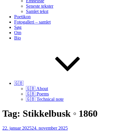
Emneliste
Seneste tekster
Samlet tekst
Poetikon
Fotogalleri – samlet
Søg
Om
Bio
🇬🇧
🇬🇧 About
🇬🇧 Poems
🇬🇧 Technical note
Tag:
Stikkelbusk ◦ 1860
Udgivet
22. januar 2025
24. november 2025