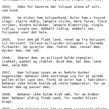
2933.	Uden for haverne dør tulipan alene af sult, 
som hund.
2934.	Um elsker ham tulipanhund. Avler ham i tusind 
slags: større skåle, længere stilke, mere farve, flere 
striber, mindre kuldskær, længere blomstring, single 
tidlig, single sen, dobbelt tidlig, dobbelt sen. 
Tulipaner over det hele.
2935.	Gror dem på fladt land, revet op fra horisont 
til horisont. Talløse milliarder tulipaner i farvede 
firkanter. Um sprøjter dem, fodrer dem, renser dem, 
dyrker dem, tæt tæt. 
2936.	Skærer dem, en milliard kolde stængler; 
stakket, pakket og stablet. Bind dem, køl dem, send 
dem, sælg dem.
2937.	Ham tulipan synes um er bedste busker 
nogensinde. Behøver ikke anstrenge sig for at sprede 
pollen eller lave sex, fordi um avler ham i fabrikker; 
behøver ikke holde knolde på rette temperatur, for um 
høster dem og passer dem; 
2938.	Behøver ikke holde kryb væk, for um dræber 
dem; behøver aldrig finde vand, for vandet bliver 
bragt.
2939.	Ham tulipan tror han er mest succesrige plante 