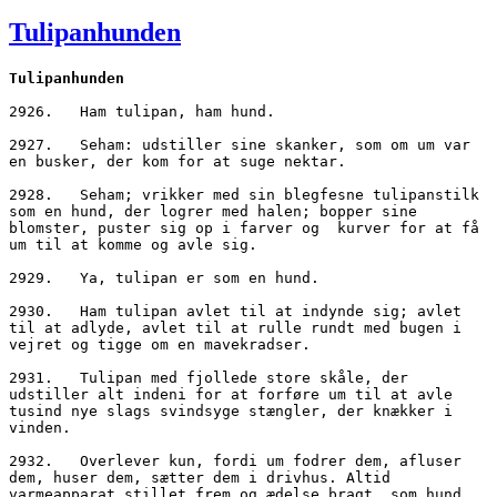
den
Tulipanhunden
Tulipanhunden
2926.	Ham tulipan, ham hund. 
2927.	Seham: udstiller sine skanker, som om um var 
en busker, der kom for at suge nektar. 
2928.	Seham; vrikker med sin blegfesne tulipanstilk 
som en hund, der logrer med halen; bopper sine 
blomster, puster sig op i farver og  kurver for at få 
um til at komme og avle sig. 
2929.	Ya, tulipan er som en hund. 
2930.	Ham tulipan avlet til at indynde sig; avlet 
til at adlyde, avlet til at rulle rundt med bugen i 
vejret og tigge om en mavekradser.
2931.	Tulipan med fjollede store skåle, der 
udstiller alt indeni for at forføre um til at avle 
tusind nye slags svindsyge stængler, der knækker i 
vinden. 
2932.	Overlever kun, fordi um fodrer dem, afluser 
dem, huser dem, sætter dem i drivhus. Altid 
varmeapparat stillet frem og ædelse bragt, som hund. 