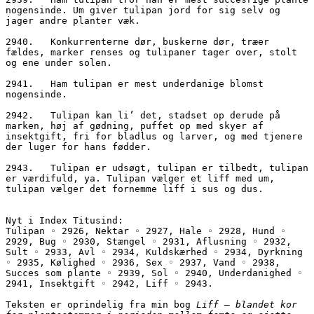
nogensinde. Um giver tulipan jord for sig selv og 
jager andre planter væk. 
2940.	Konkurrenterne dør, buskerne dør, træer 
fældes, marker renses og tulipaner tager over, stolt 
og ene under solen.
2941.	Ham tulipan er mest underdanige blomst 
nogensinde. 
2942.	Tulipan kan li’ det, stadset op derude på 
marken, høj af gødning, puffet op med skyer af 
insektgift, fri for bladlus og larver, og med tjenere 
der luger for hans fødder. 
2943.	Tulipan er udsøgt, tulipan er tilbedt, tulipan 
er værdifuld, ya. Tulipan vælger et liff med um, 
tulipan vælger det fornemme liff i sus og dus.
Nyt i Index Titusind:
Tulipan ◦ 2926, Nektar ◦ 2927, Hale ◦ 2928, Hund ◦ 
2929, Bug ◦ 2930, Stængel ◦ 2931, Aflusning ◦ 2932, 
Sult ◦ 2933, Avl ◦ 2934, Kuldskærhed ◦ 2934, Dyrkning 
◦ 2935, Kølighed ◦ 2936, Sex ◦ 2937, Vand ◦ 2938, 
Succes som plante ◦ 2939, Sol ◦ 2940, Underdanighed ◦ 
2941, Insektgift ◦ 2942, Liff ◦ 2943.
Teksten er oprindelig fra min bog 
Liff – blandet kor 