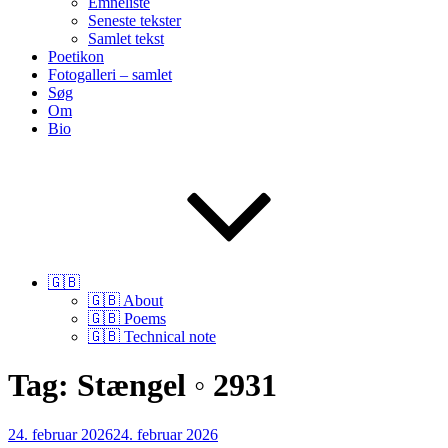
Emneliste
Seneste tekster
Samlet tekst
Poetikon
Fotogalleri – samlet
Søg
Om
Bio
🇬🇧
🇬🇧 About
🇬🇧 Poems
🇬🇧 Technical note
Tag:
Stængel ◦ 2931
Udgivet
24. februar 2026
24. februar 2026