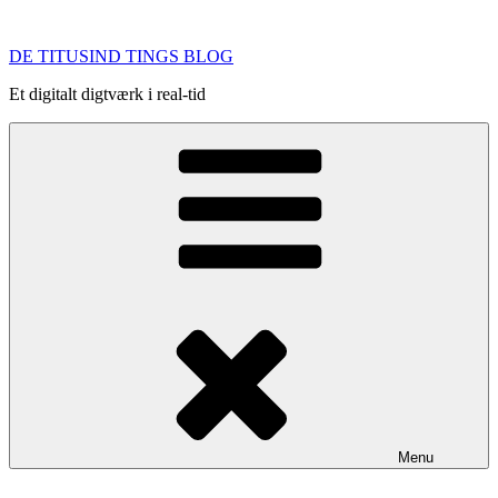
Videre
til
DE TITUSIND TINGS BLOG
indhold
Et digitalt digtværk i real-tid
Menu