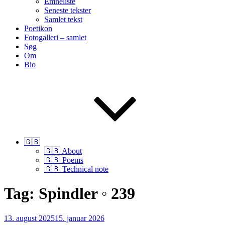
Emneliste
Seneste tekster
Samlet tekst
Poetikon
Fotogalleri – samlet
Søg
Om
Bio
🇬🇧
🇬🇧 About
🇬🇧 Poems
🇬🇧 Technical note
Tag:
Spindler ◦ 239
Udgivet
13. august 2025
15. januar 2026