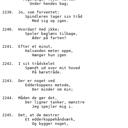
            Under hendes bag;
2239.  Jo, som forventet:
          Spindleren tager sin tråd
             Med sig op igen.
2240.  Hvordan? Ved ikke;
          Spoler baglæns tilbage,
             Æder på farten?
2241.  Efter et minut,
          Halvanden meter oppe,
             Hænger hun igen
2242.  I sit trådskelet
          Spændt ud over mit hoved
             På bæretråde.
2243.  Der er noget ved
          Edderkoppens metode,
             Der minder om min;
2244.  Måden de gør det,
          Der ligner tanker, mønstre
             Jeg spejler mig i.
2245.  Det, at de mestrer
          Et edderkoppehåndværk,
             Og bygger noget,