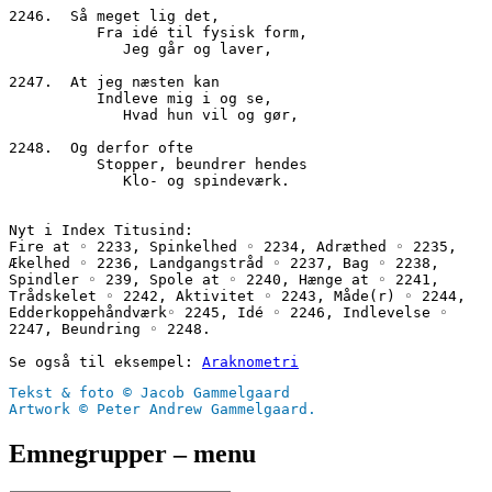
2246.  Så meget lig det,
          Fra idé til fysisk form,
             Jeg går og laver,
2247.  At jeg næsten kan
          Indleve mig i og se, 
             Hvad hun vil og gør,
2248.  Og derfor ofte
          Stopper, beundrer hendes 
             Klo- og spindeværk.
Nyt i Index Titusind:
Fire at ◦ 2233, Spinkelhed ◦ 2234, Adræthed ◦ 2235, 
Ækelhed ◦ 2236, Landgangstråd ◦ 2237, Bag ◦ 2238, 
Spindler ◦ 239, Spole at ◦ 2240, Hænge at ◦ 2241, 
Trådskelet ◦ 2242, Aktivitet ◦ 2243, Måde(r) ◦ 2244, 
Edderkoppehåndværk◦ 2245, Idé ◦ 2246, Indlevelse ◦ 
2247, Beundring ◦ 2248.
Se også til eksempel: 
Araknometri
Tekst & foto © Jacob Gammelgaard
Artwork © Peter Andrew Gammelgaard.
Emnegrupper – menu