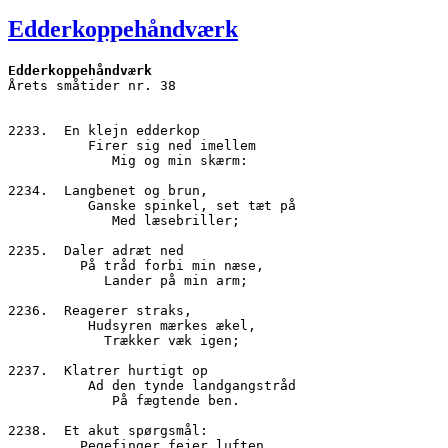
den
Edderkoppehåndværk
Edderkoppehåndværk
Årets småtider nr. 38
2233.  En klejn edderkop
          Firer sig ned imellem
             Mig og min skærm:
2234.  Langbenet og brun,
          Ganske spinkel, set tæt på
             Med læsebriller;
2235.  Daler adræt ned 
         På tråd forbi min næse,
            Lander på min arm;
2236.  Reagerer straks,
          Hudsyren mærkes ækel,
            Trækker væk igen;
2237.  Klatrer hurtigt op 
          Ad den tynde landgangstråd
             På fægtende ben.
2238.  Et akut spørgsmål:
         Pegefinger fejer luften