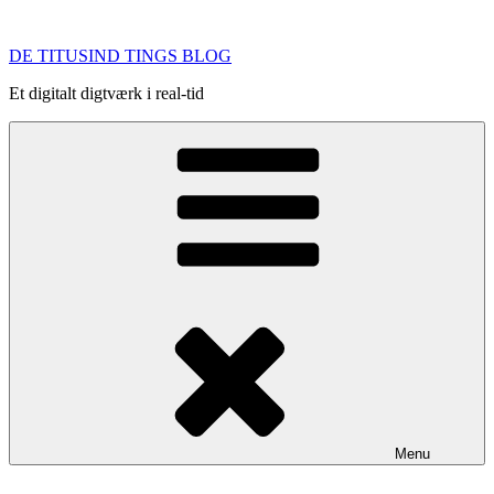
Videre
til
DE TITUSIND TINGS BLOG
indhold
Et digitalt digtværk i real-tid
Menu