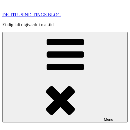
Videre
til
DE TITUSIND TINGS BLOG
indhold
Et digitalt digtværk i real-tid
Menu