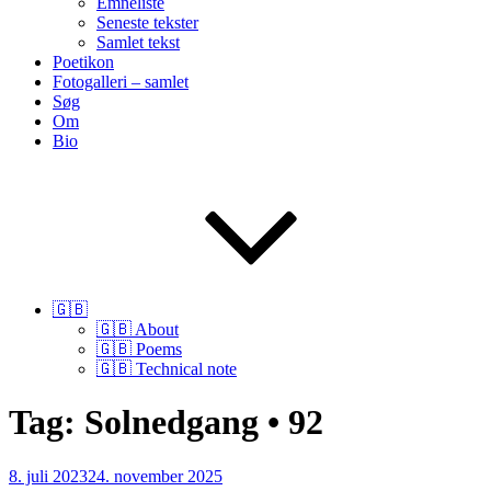
Emneliste
Seneste tekster
Samlet tekst
Poetikon
Fotogalleri – samlet
Søg
Om
Bio
🇬🇧
🇬🇧 About
🇬🇧 Poems
🇬🇧 Technical note
Tag:
Solnedgang • 92
Udgivet
8. juli 2023
24. november 2025