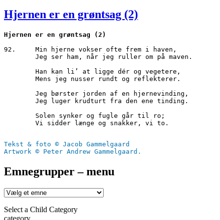
den
Hjernen er en grøntsag (2)
92.	Min hjerne vokser ofte frem i haven,

        Jeg ser ham, når jeg ruller om på maven.

        Han kan li’ at ligge dér og vegetere,

        Mens jeg nusser rundt og reflekterer.

        Jeg børster jorden af en hjernevinding,

        Jeg luger krudturt fra den ene tinding.

        Solen synker og fugle går til ro;

        Vi sidder længe og snakker, vi to.

Tekst & foto © Jacob Gammelgaard
Artwork © Peter Andrew Gammelgaard.
Emnegrupper – menu
Select a Child Category
category