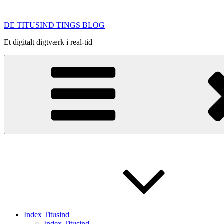
Videre
til
DE TITUSIND TINGS BLOG
indhold
Et digitalt digtværk i real-tid
Index Titusind
Index Titusind