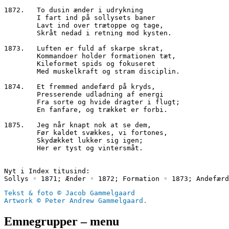
1872.	To dusin ænder i udrykning
        I fart ind på sollysets baner
        Lavt ind over trætoppe og tage,
        Skråt nedad i retning mod kysten.
1873.	Luften er fuld af skarpe skrat,
        Kommandoer holder formationen tæt,
        Kileformet spids og fokuseret
        Med muskelkraft og stram disciplin.
1874.	Et fremmed andefærd på kryds,
        Presserende udladning af energi
        Fra sorte og hvide dragter i flugt;
        En fanfare, og trækket er forbi.
1875.	Jeg når knapt nok at se dem,
        Før kaldet svækkes, vi fortones,
        Skydækket lukker sig igen;
        Her er tyst og vintersmåt.
Nyt i Index titusind:
Sollys ◦ 1871; Ænder ◦ 1872; Formation ◦ 1873; Andefærd
Tekst & foto © Jacob Gammelgaard
Artwork © Peter Andrew Gammelgaard.
Emnegrupper – menu