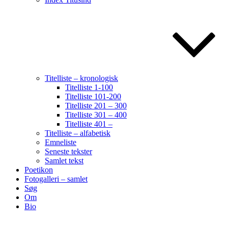
Titelliste – kronologisk
Titelliste 1-100
Titelliste 101-200
Titelliste 201 – 300
Titelliste 301 – 400
Titelliste 401 –
Titelliste – alfabetisk
Emneliste
Seneste tekster
Samlet tekst
Poetikon
Fotogalleri – samlet
Søg
Om
Bio