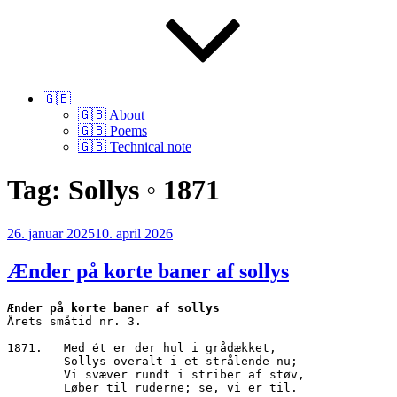
🇬🇧
🇬🇧 About
🇬🇧 Poems
🇬🇧 Technical note
Tag:
Sollys ◦ 1871
Udgivet
26. januar 2025
10. april 2026
den
Ænder på korte baner af sollys
Ænder på korte baner af sollys
Årets småtid nr. 3.
1871.	Med ét er der hul i grådækket,
        Sollys overalt i et strålende nu;
        Vi svæver rundt i striber af støv,
        Løber til ruderne; se, vi er til.