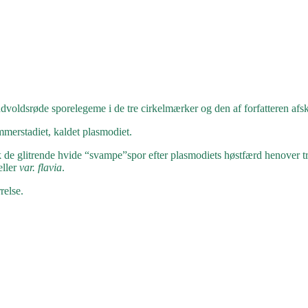
dvoldsrøde sporelegeme i de tre cirkelmærker og den af forfatteren afskå
mmerstadiet, kaldet plasmodiet.
k de glitrende hvide “svampe”spor efter plasmodiets høstfærd henover t
ller
var. flavia
.
relse.