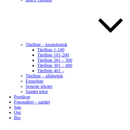
Titelliste – kronologisk
Titelliste 1-100
Titelliste 101-200
Titelliste 201 – 300
Titelliste 301 – 400
Titelliste 401 –
Titelliste – alfabetisk
Emneliste
Seneste tekster
Samlet tekst
Poetikon
Fotogalleri – samlet
Søg
Om
Bio