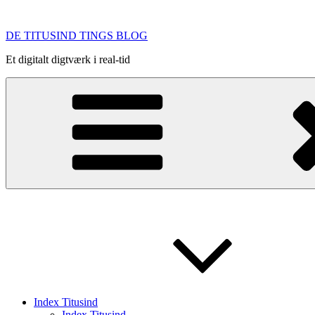
Videre
til
DE TITUSIND TINGS BLOG
indhold
Et digitalt digtværk i real-tid
Index Titusind
Index Titusind