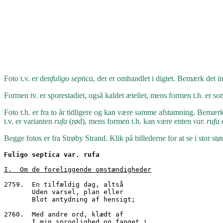
Foto t.v. er den
fuligo septica
, der er omhandlet i digtet. Bemærk det in
Formen tv. er sporestadiet, også kaldet æteliet, mens formen t.h. er so
Foto t.h. er fra to år tidligere og kan være samme afstamning. Bemær
t.v. er varianten
rufa
(rød), mens formen t.h. kan være enten
var. rufa
e
Begge fotos er fra Strøby Strand. Klik på billederne for at se i stor stør
Fuligo septica var. rufa
I.  Om de foreliggende omstændigheder
2759.  En tilfældig dag, altså
       Uden varsel, plan eller
       Blot antydning af hensigt;
2760.  Med andre ord, klædt af
       I min sproglighed og fanget i