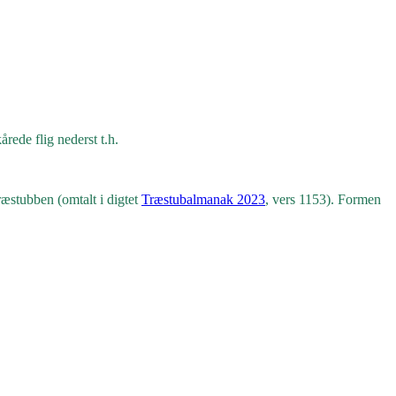
rede flig nederst t.h.
ræstubben (omtalt i digtet
Træstubalmanak 2023
, vers 1153). Formen