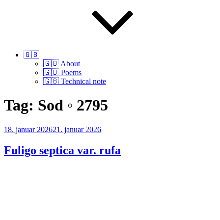
🇬🇧
🇬🇧 About
🇬🇧 Poems
🇬🇧 Technical note
Tag:
Sod ◦ 2795
Udgivet
18. januar 2026
21. januar 2026
den
Fuligo septica var. rufa