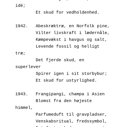
idé;
        Et skud for vedholdenhed.
1942.	Abeskræktræ, en Norfolk pine,
        Vilter livskraft i lædernåle,
        Kæmpevækst i havgus og salt,
        Levende fossil og helligt 
træ;
        Det fjerde skud, en 
superlever
        Spirer igen i sit storbybur;
        Et skud for ustyrlighed.
1943.	Frangipangi, champa i Asien
        Blomst fra den højeste 
himmel,
        Parfumeduft til gravpladser,
        Venskabsritual, fredssymbol,