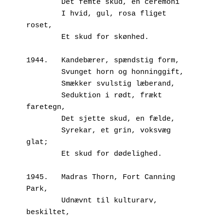
        Det femte skud, en ceremoni
        I hvid, gul, rosa fliget 
roset,
        Et skud for skønhed.
1944.	Kandebærer, spændstig form,
        Svunget horn og honninggift,
        Smækker svulstig læberand,
        Seduktion i rødt, frækt 
faretegn,
        Det sjette skud, en fælde,
        Syrekar, et grin, voksvæg 
glat;
        Et skud for dødelighed.
1945.	Madras Thorn, Fort Canning 
Park,
        Udnævnt til kulturarv, 
beskiltet,