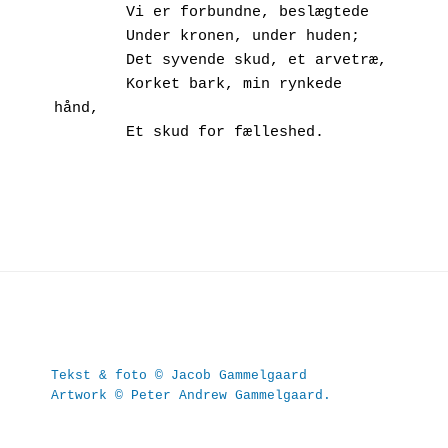
        Vi er forbundne, beslægtede
        Under kronen, under huden;
        Det syvende skud, et arvetræ,
        Korket bark, min rynkede 
hånd,
        Et skud for fælleshed.
Tekst & foto © Jacob Gammelgaard
Artwork © Peter Andrew Gammelgaard.