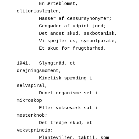
        En ærteblomst, 
clitoriaslægten,
        Masser af censursynonymer;
        Gengøder af udpint jord;
        Det andet skud, sexbotanisk,
        Vi spejler os, symbolparate,
        Et skud for frugtbarhed.
1941.	Slyngtråd, et 
drejningsmoment,
        Kinetisk spænding i 
selvspiral,
        Dunet organisme set i 
mikroskop
        Eller vokseværk sat i 
mesterknob;
        Det tredje skud, et 
vækstprincip:
        Planteviljen, taktil, som 