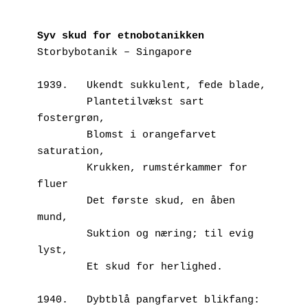
Syv skud for etnobotanikken
Storbybotanik – Singapore
1939.	Ukendt sukkulent, fede blade,
        Plantetilvækst sart 
fostergrøn, 
        Blomst i orangefarvet 
saturation,
        Krukken, rumstérkammer for 
fluer
        Det første skud, en åben 
mund,
        Suktion og næring; til evig 
lyst,
        Et skud for herlighed.
1940.	Dybtblå pangfarvet blikfang: