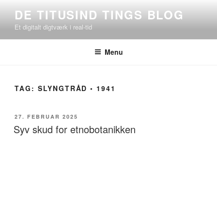
Videre
DE TITUSIND TINGS BLOG
til
Et digitalt digtværk i real-tid
indhold
Menu
TAG:
SLYNGTRÅD ◦ 1941
UDGIVET
27. FEBRUAR 2025
DEN
Syv skud for etnobotanikken