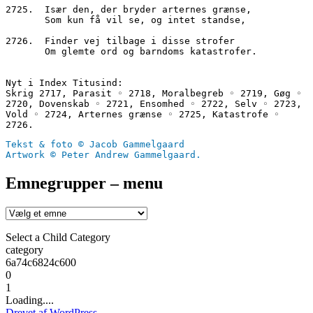
2725.  Især den, der bryder arternes grænse,
       Som kun få vil se, og intet standse,
2726.  Finder vej tilbage i disse strofer
       Om glemte ord og barndoms katastrofer.
Nyt i Index Titusind:
Skrig 2717, Parasit ◦ 2718, Moralbegreb ◦ 2719, Gøg ◦ 
2720, Dovenskab ◦ 2721, Ensomhed ◦ 2722, Selv ◦ 2723, 
Vold ◦ 2724, Arternes grænse ◦ 2725, Katastrofe ◦ 
2726.
Tekst & foto © Jacob Gammelgaard
Artwork © Peter Andrew Gammelgaard.
Emnegrupper – menu
Select a Child Category
category
6a74c6824c600
0
1
Loading....
Drevet af WordPress