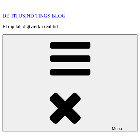
Videre
til
DE TITUSIND TINGS BLOG
indhold
Et digitalt digtværk i real-tid
Menu