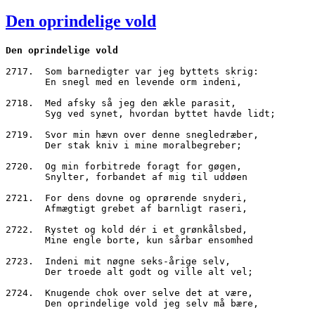
den
Den oprindelige vold
Den oprindelige vold
2717.  Som barnedigter var jeg byttets skrig:
       En snegl med en levende orm indeni,
2718.  Med afsky så jeg den ækle parasit,
       Syg ved synet, hvordan byttet havde lidt;
2719.  Svor min hævn over denne snegledræber,
       Der stak kniv i mine moralbegreber;
2720.  Og min forbitrede foragt for gøgen,
       Snylter, forbandet af mig til uddøen 
2721.  For dens dovne og oprørende snyderi,
       Afmægtigt grebet af barnligt raseri,
2722.  Rystet og kold dér i et grønkålsbed,
       Mine engle borte, kun sårbar ensomhed
2723.  Indeni mit nøgne seks-årige selv,
       Der troede alt godt og ville alt vel;
2724.  Knugende chok over selve det at være,
       Den oprindelige vold jeg selv må bære,