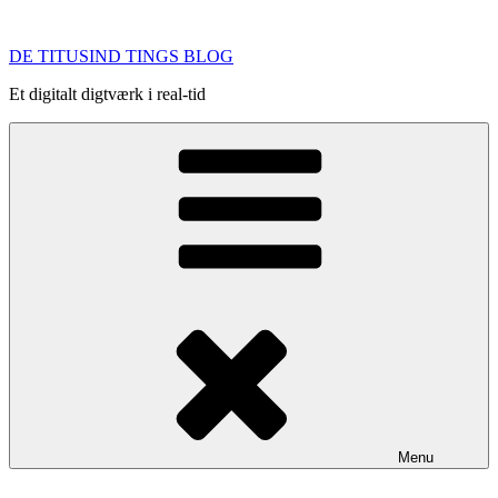
Videre
til
DE TITUSIND TINGS BLOG
indhold
Et digitalt digtværk i real-tid
Menu