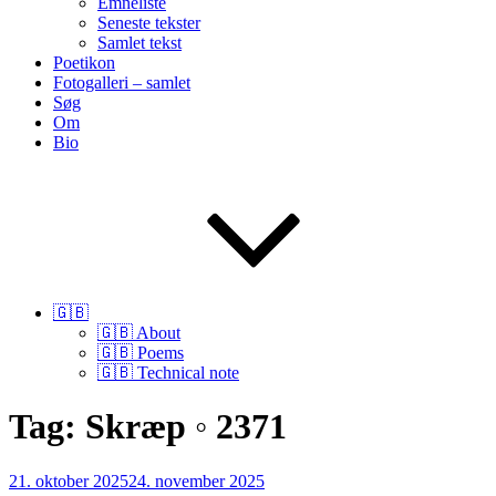
Emneliste
Seneste tekster
Samlet tekst
Poetikon
Fotogalleri – samlet
Søg
Om
Bio
🇬🇧
🇬🇧 About
🇬🇧 Poems
🇬🇧 Technical note
Tag:
Skræp ◦ 2371
Udgivet
21. oktober 2025
24. november 2025