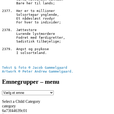
       Bare her til lands;
2377.  Her er to millioner
       Solsortepar ynglende,
       Et nådesløst rovdyr
       For hver to individer;
2378.  Jættestore 
       Lurende lystmordere
       Fodret med færdigretter,
       Sadistisk tilbøjelige;
2379.  Angst og psykose
       I solsorteland.
Tekst & foto © Jacob Gammelgaard
Artwork © Peter Andrew Gammelgaard.
Emnegrupper – menu
Select a Child Category
category
6a73f44639c01