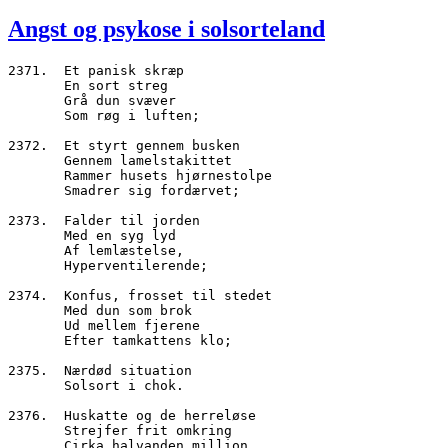
den
Angst og psykose i solsorteland
2371.  Et panisk skræp
       En sort streg
       Grå dun svæver
       Som røg i luften;
2372.  Et styrt gennem busken
       Gennem lamelstakittet
       Rammer husets hjørnestolpe
       Smadrer sig fordærvet;
2373.  Falder til jorden
       Med en syg lyd
       Af lemlæstelse,
       Hyperventilerende;
2374.  Konfus, frosset til stedet
       Med dun som brok 
       Ud mellem fjerene
       Efter tamkattens klo;
2375.  Nærdød situation
       Solsort i chok.
2376.  Huskatte og de herreløse
       Strejfer frit omkring
       Cirka halvanden million