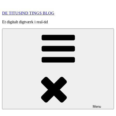
Videre
til
DE TITUSIND TINGS BLOG
indhold
Et digitalt digtværk i real-tid
Menu