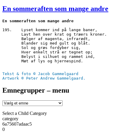
den
En sommeraften som mange andre
195.	Lyset kommer ind på lange baner,

        Lavt hen over krat og træers kroner.

        Bølger af magenta, infrarødt,

        Blander sig med gult og blåt.

        Sol og græs fordyber sig,

        Hver enkelt strå er tegnet op;

        Belyst i silhuet og rammet ind,

        Mæt af lys og hjernespind.

Tekst & foto © Jacob Gammelgaard
Artwork © Peter Andrew Gammelgaard.
Emnegrupper – menu
Select a Child Category
category
6a75607adaac5
0