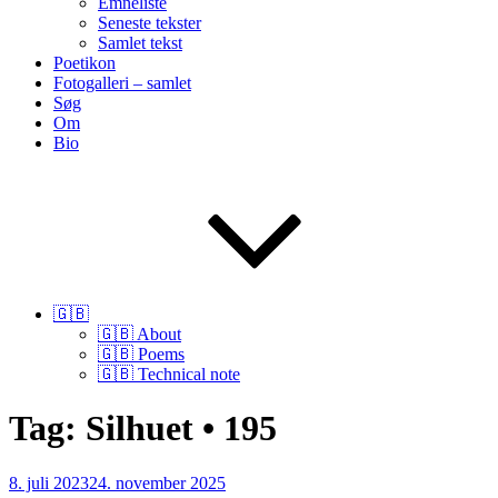
Emneliste
Seneste tekster
Samlet tekst
Poetikon
Fotogalleri – samlet
Søg
Om
Bio
🇬🇧
🇬🇧 About
🇬🇧 Poems
🇬🇧 Technical note
Tag:
Silhuet • 195
Udgivet
8. juli 2023
24. november 2025