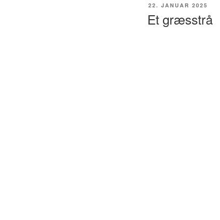
UDGIVET
22. JANUAR 2025
DEN
Et græsstrå