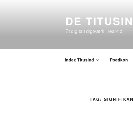
Videre
til
DE TITUSI
indhold
Et digitalt digtværk i real-tid
Index Titusind
Poetikon
TAG:
SIGNIFIKA