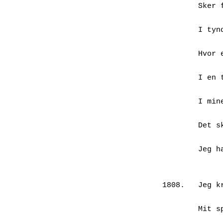
        Sker for mig en eftermidddag

                på balk
        I tynd luft i Tegucigalpa,

                12. et
        Hvor et græsstrå kom

		på afveje
        I en terrakotta krukke 

		Med fli
        I mine øjne dengang

                ukru
        Det skriver jeg ikke mere,

                aldr
        Jeg har lært mig selv at sige

                krudtu
1808.	Jeg kredser om strået

		i dagevis
        Mit sprog overrumplet, vredet

		skævt