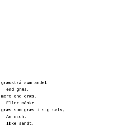
,

ke

,

t,
