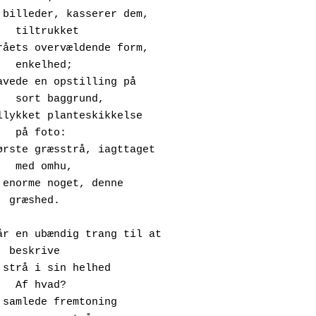
kket

ed;

d,

to:

	

d.

ve

?
