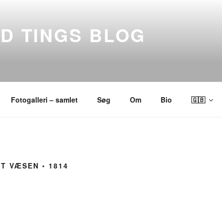
ND TINGS BLOG
Fotogalleri – samlet
Søg
Om
Bio
🇬🇧
NT VÆSEN ◦ 1814