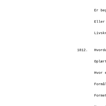
                inddel
        Er begrebet om art en måde at skabe

                forsk
        Eller skal vi måske tale om

		kredse
        Livskredse, artskredse, karbonkredse,

                beslægtet
1812.	Hvordan fik græsset sin særlige

                fo
        Oplært som jeg er i evolutionær

                teleol
        Hvor enhver form og funktion har

 		formål,

        Formål knyttet til en logisk afledt

                funkti
        Formet til overlevelse, formering og

                ernæri