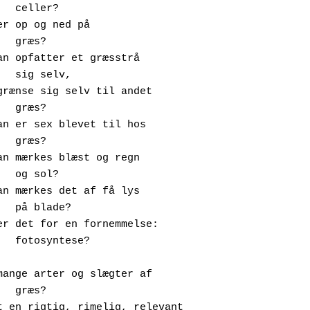
?

?

,

?

?

?

e?

æs?
