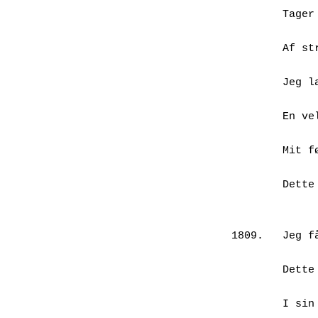
        Tager billeder, kasserer dem,

                tiltru
        Af stråets overvældende form,

                enkelh
        Jeg lavede en opstilling på

		sort baggrun
        En vellykket planteskikkelse

                på fo
        Mit første græsstrå, iagttaget

		med omhu,
        Dette enorme noget, denne

               græshe
1809.	Jeg får en ubændig trang til at

               beskri
        Dette strå i sin helhed

		Af hvad
        I sin samlede fremtoning
