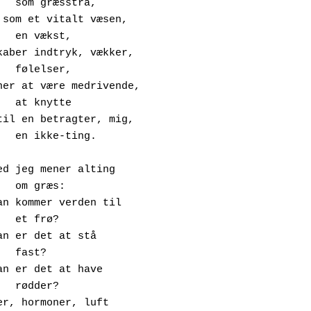
å,

,

,

e

ing.

rø?

st?

?
