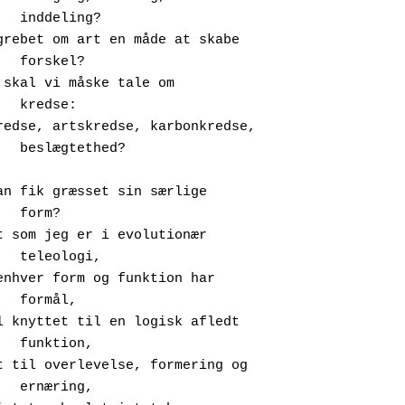
ing?

el?

:

hed?

rm?

ogi,

on,

ng,
