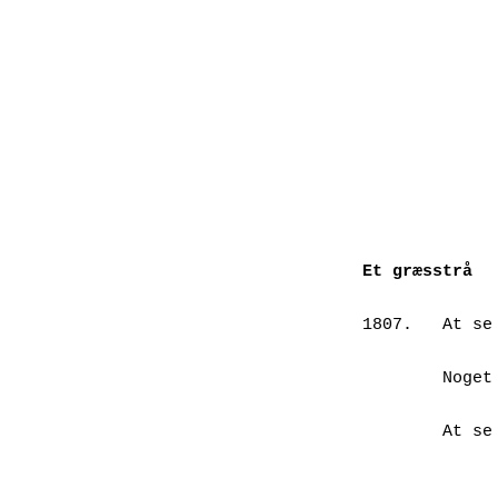
Et græsstrå
1807.	At se græsstrå som andet

		end græs
        Noget mere end græs,

		Eller mås
        At se græs som græs i sig selv,

		An sich
		Ikke sand