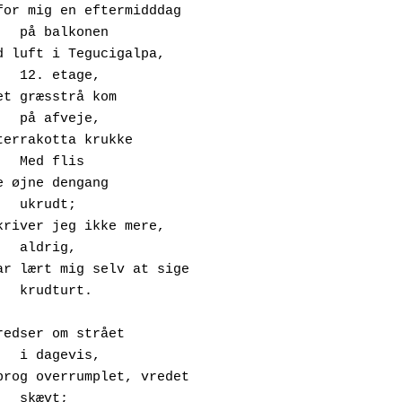
onen

age,

, 

s

dt;

ig,

rt.

,

;
