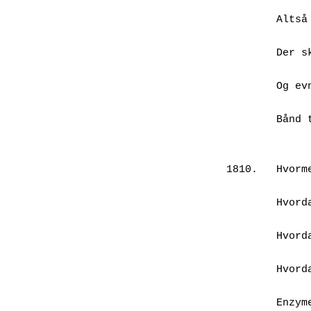
		som græsstr
        Altså som et vitalt væsen,

		en vækst
        Der skaber indtryk, vækker,

		følelser
        Og evner at være medrivende,

		at knytt
        Bånd til en betragter, mig,

                en ikke-t
1810.	Hvormed jeg mener alting

 		om græs:

        Hvordan kommer verden til

                et f
        Hvordan er det at stå

                fa
        Hvordan er det at have

		rødder
        Enzymer, hormoner, luft
