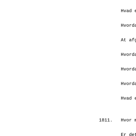
		celler
        Hvad er op og ned på

		græs
        Hvordan opfatter et græsstrå

		sig selv
        At afgrænse sig selv til andet

		græs
        Hvordan er sex blevet til hos

		græs
        Hvordan mærkes blæst og regn

		og sol
        Hvordan mærkes det af få lys

 		på blade?

        Hvad er det for en fornemmelse:

		fotosyntes
1811.	Hvor mange arter og slægter af

                gr
        Er det en rigtig, rimelig, relevant
