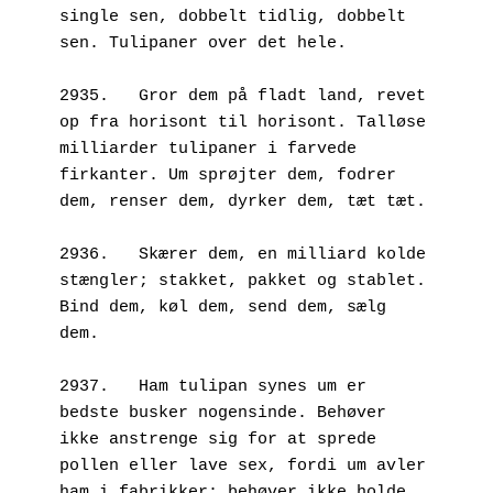
single sen, dobbelt tidlig, dobbelt 
sen. Tulipaner over det hele.
2935.	Gror dem på fladt land, revet 
op fra horisont til horisont. Talløse 
milliarder tulipaner i farvede 
firkanter. Um sprøjter dem, fodrer 
dem, renser dem, dyrker dem, tæt tæt. 
2936.	Skærer dem, en milliard kolde 
stængler; stakket, pakket og stablet. 
Bind dem, køl dem, send dem, sælg 
dem.
2937.	Ham tulipan synes um er 
bedste busker nogensinde. Behøver 
ikke anstrenge sig for at sprede 
pollen eller lave sex, fordi um avler 
ham i fabrikker; behøver ikke holde 