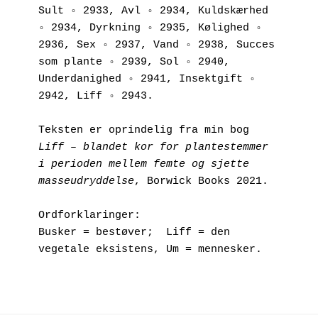
Sult ◦ 2933, Avl ◦ 2934, Kuldskærhed 
◦ 2934, Dyrkning ◦ 2935, Kølighed ◦ 
2936, Sex ◦ 2937, Vand ◦ 2938, Succes 
som plante ◦ 2939, Sol ◦ 2940, 
Underdanighed ◦ 2941, Insektgift ◦ 
2942, Liff ◦ 2943.
Teksten er oprindelig fra min bog 
Liff – blandet kor for plantestemmer 
i perioden mellem femte og sjette 
masseudryddelse
, Borwick Books 2021.
Ordforklaringer:
Busker = bestøver;  Liff = den 
vegetale eksistens, Um = mennesker.