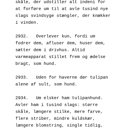
skåle, der udstiller alt indeni for 
at forføre um til at avle tusind nye 
slags svindsyge stængler, der knækker 
i vinden. 
2932.	Overlever kun, fordi um 
fodrer dem, afluser dem, huser dem, 
sætter dem i drivhus. Altid 
varmeapparat stillet frem og ædelse 
bragt, som hund. 
2933.	Uden for haverne dør tulipan 
alene af sult, som hund.
2934.	Um elsker ham tulipanhund. 
Avler ham i tusind slags: større 
skåle, længere stilke, mere farve, 
flere striber, mindre kuldskær, 
længere blomstring, single tidlig, 