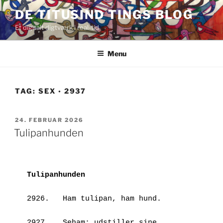
Videre
DE TITUSIND TINGS BLOG
til
Et digitalt digtværk i real-tid
indhold
Menu
TAG:
SEX ◦ 2937
UDGIVET
24. FEBRUAR 2026
DEN
Tulipanhunden
Tulipanhunden
2926.	Ham tulipan, ham hund. 
2927.	Seham: udstiller sine 