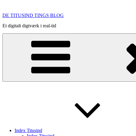
Videre
til
DE TITUSIND TINGS BLOG
indhold
Et digitalt digtværk i real-tid
Index Titusind
Index Titusind