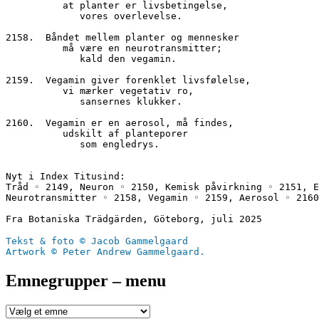
          at planter er livsbetingelse,
             vores overlevelse.
2158.  Båndet mellem planter og mennesker
          må være en neurotransmitter;
             kald den vegamin.
2159.  Vegamin giver forenklet livsfølelse,
          vi mærker vegetativ ro,
             sansernes klukker.
2160.  Vegamin er en aerosol, må findes,
          udskilt af planteporer 
             som engledrys.
Nyt i Index Titusind:
Tråd ◦ 2149, Neuron ◦ 2150, Kemisk påvirkning ◦ 2151, E
Neurotransmitter ◦ 2158, Vegamin ◦ 2159, Aerosol ◦ 2160
Fra Botaniska Trädgärden, Göteborg, juli 2025
Tekst & foto © Jacob Gammelgaard
Artwork © Peter Andrew Gammelgaard.
Emnegrupper – menu