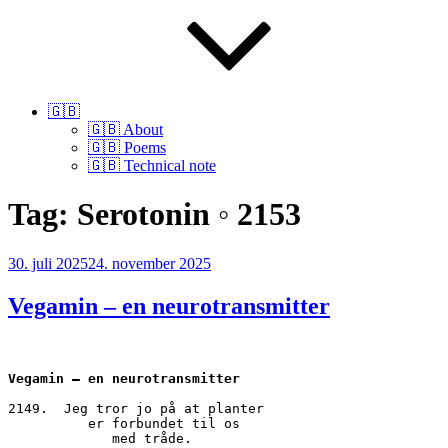
🇬🇧
🇬🇧 About
🇬🇧 Poems
🇬🇧 Technical note
Tag:
Serotonin ◦ 2153
Udgivet
30. juli 2025
24. november 2025
den
Vegamin – en neurotransmitter
Vegamin – en neurotransmitter
2149.  Jeg tror jo på at planter
          er forbundet til os
             med tråde.