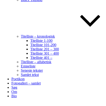
Titelliste – kronologisk
Titelliste 1-100
Titelliste 101-200
Titelliste 201 – 300
Titelliste 301 – 400
Titelliste 401 –
Titelliste – alfabetisk
Emneliste
Seneste tekster
Samlet tekst
Poetikon
Fotogalleri – samlet
Søg
Om
Bio