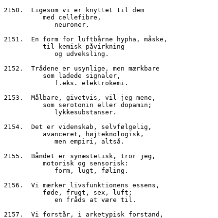
2150.  Ligesom vi er knyttet til dem
          med cellefibre,
             neuroner.
2151.  En form for luftbårne hypha, måske,
          til kemisk påvirkning
             og udveksling.
2152.  Trådene er usynlige, men mærkbare
          som ladede signaler,
             f.eks. elektrokemi.
2153.  Målbare, givetvis, vil jeg mene,
          som serotonin eller dopamin;
             lykkesubstanser.
2154.  Det er videnskab, selvfølgelig,
          avanceret, højteknologisk,
             men empiri, altså.
2155.  Båndet er synæstetisk, tror jeg,
          motorisk og sensorisk:
             form, lugt, føling.
2156.  Vi mærker livsfunktionens essens,
          føde, frugt, sex, luft;
             en fråds at være til.
2157.  Vi forstår, i arketypisk forstand,