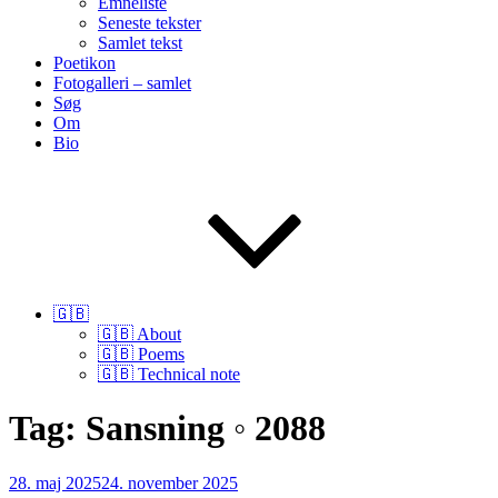
Emneliste
Seneste tekster
Samlet tekst
Poetikon
Fotogalleri – samlet
Søg
Om
Bio
🇬🇧
🇬🇧 About
🇬🇧 Poems
🇬🇧 Technical note
Tag:
Sansning ◦ 2088
Udgivet
28. maj 2025
24. november 2025