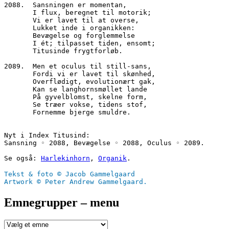
2088.  Sansningen er momentan,
       I flux, beregnet til motorik;
       Vi er lavet til at overse,
       Lukket inde i organikken:
       Bevægelse og forglemmelse
       I ét; tilpasset tiden, ensomt;
       Titusinde frygtforløb.
2089.  Men et oculus til still-sans,
       Fordi vi er lavet til skønhed,
       Overflødigt, evolutionært gak, 
       Kan se langhornsmøllet lande 
       På gyvelblomst, skelne form, 
       Se træer vokse, tidens stof,
       Fornemme bjerge smuldre.
Nyt i Index Titusind:
Sansning ◦ 2088, Bevægelse ◦ 2088, Oculus ◦ 2089.
Se også: 
Harlekinhorn
, 
Organik
.
Tekst & foto © Jacob Gammelgaard
Artwork © Peter Andrew Gammelgaard.
Emnegrupper – menu