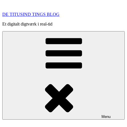
Videre
til
DE TITUSIND TINGS BLOG
indhold
Et digitalt digtværk i real-tid
Menu