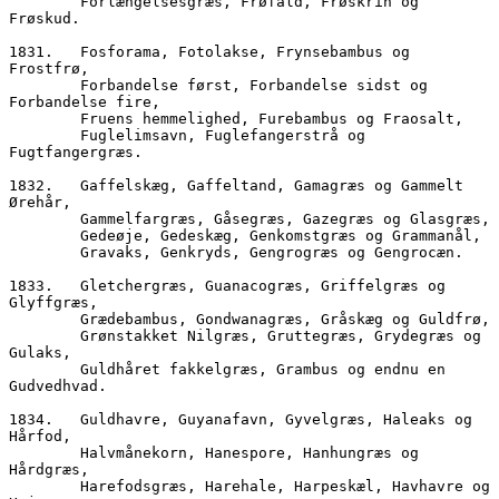
        Forlængelsesgræs, Frøfald, Frøskrin og 
Frøskud.
1831.	Fosforama, Fotolakse, Frynsebambus og 
Frostfrø,
        Forbandelse først, Forbandelse sidst og 
Forbandelse fire,
        Fruens hemmelighed, Furebambus og Fraosalt,
        Fuglelimsavn, Fuglefangerstrå og 
Fugtfangergræs.
1832.	Gaffelskæg, Gaffeltand, Gamagræs og Gammelt 
Ørehår,
        Gammelfargræs, Gåsegræs, Gazegræs og Glasgræs,
        Gedeøje, Gedeskæg, Genkomstgræs og Grammanål,
        Gravaks, Genkryds, Gengrogræs og Gengrocæn.
1833.	Gletchergræs, Guanacogræs, Griffelgræs og 
Glyffgræs,
        Grædebambus, Gondwanagræs, Gråskæg og Guldfrø,
        Grønstakket Nilgræs, Gruttegræs, Grydegræs og 
Gulaks,
        Guldhåret fakkelgræs, Grambus og endnu en 
Gudvedhvad.
1834.	Guldhavre, Guyanafavn, Gyvelgræs, Haleaks og 
Hårfod,
        Halvmånekorn, Hanespore, Hanhungræs og 
Hårdgræs,
        Harefodsgræs, Harehale, Harpeskæl, Havhavre og 