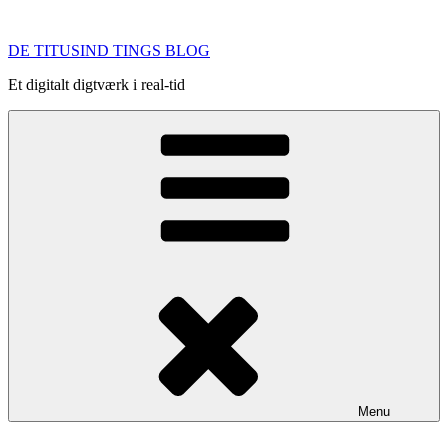
Videre
til
DE TITUSIND TINGS BLOG
indhold
Et digitalt digtværk i real-tid
Menu