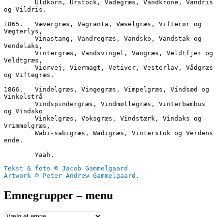
        Uldkorn, Urstock, Vadegræs, Vandkrone, Vandris 
og Vildris.
1865.	Vævergræs, Vagranta, Væselgræs, Vifterør og 
Vægterlys,
        Vinastang, Vandregræs, Vandsko, Vandstak og 
Vendelaks,
        Vintergræs, Vandsvingel, Vangræs, Veldtfjer og 
Veldtgræs,
        Viervej, Viermagt, Vetiver, Vesterlav, Vådgræs 
og Viftegræs.
1866.	Vindelgræs, Vingegræs, Vimpelgræs, Vindsæd og 
Vinkelstrå
        Vindspindergræs, Vindmøllegræs, Vinterbambus 
og Vindsko
        Vinkelgræs, Voksgræs, Vindstærk, Vindaks og 
Vrimmelgræs,
        Wabi-sabigræs, Wadigræs, Vinterstok og Verdens 
ende.
        Yaah.
Tekst & foto © Jacob Gammelgaard
Artwork © Peter Andrew Gammelgaard.
Emnegrupper – menu