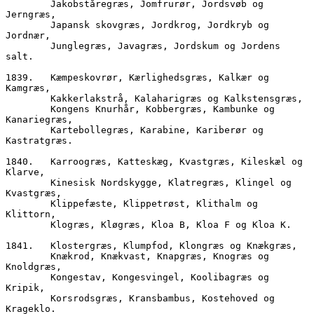
        Jakobståregræs, Jomfrurør, Jordsvøb og 
Jerngræs,
        Japansk skovgræs, Jordkrog, Jordkryb og 
Jordnær,
        Junglegræs, Javagræs, Jordskum og Jordens 
salt.
1839.	Kæmpeskovrør, Kærlighedsgræs, Kalkær og 
Kamgræs,
        Kakkerlakstrå, Kalaharigræs og Kalkstensgræs,
        Kongens Knurhår, Kobbergræs, Kambunke og 
Kanariegræs,
        Kartebollegræs, Karabine, Kariberør og 
Kastratgræs.
1840.	Karroogræs, Katteskæg, Kvastgræs, Kileskæl og 
Klarve,
        Kinesisk Nordskygge, Klatregræs, Klingel og 
Kvastgræs,
        Klippefæste, Klippetrøst, Klithalm og 
Klittorn,
        Klogræs, Kløgræs, Kloa B, Kloa F og Kloa K.
1841.	Klostergræs, Klumpfod, Klongræs og Knækgræs,
        Knækrod, Knækvast, Knapgræs, Knogræs og 
Knoldgræs,
        Kongestav, Kongesvingel, Koolibagræs og 
Kripik,
        Korsrodsgræs, Kransbambus, Kostehoved og 
Krageklo.