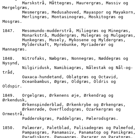
        Marskstrå, Måttegræs, Maurergræs, Massiv og 
Mergelgræs,
        Mesmergræs, Medusahoved, Mayaspor og Mayakorn,
        Merlingræs, Montasinogræs, Moskitogræs og 
Mosgræs.
1847.	Mesomundo-mudderstrå, Miliegræs og Minegræs,  
        Monarkstrå, Muddergræs, Mulegræs og Mulgagræs,
        Munkegræs, Musely, Mykosene og Myldergræs, 
        Mylderskaft, Myrebunke, Myriaderør og 
Mannagræs.
1848.	Nitrofaks, Næbgræs, Nonnegræs, Nøddegræs og 
Nysynd,
        Nilgiridusk, Namibiagræs, Nålestak og Nål-og-
tråd,  
        Oaxaca-hundetand, Oblatgræs og Octavid, 
        Oceanbambus, Øgræs, Oldgræs, Oldris og 
Oldspir.
1849.	Orgelgræs, Ørkenens øje, Ørkendrag og 
Ørkendusk,
        Ørkenspinderblad, Ørkenkrybe og Ørkengræs,
        Ørkenrøde, Overflodsgræs, Ozarkergræs og 
Ormestrå,
        Padderokgræs, Paddelgræs, Pælerodsgræs.
1850.	Palæorør, Paletblad, Palisadegræs og Palmefod,
        Pampasgræs, Panamasiv, Panamatop og Panikgræs,
        Paradiskorn, Papuagræs, Pararør og Paratgræs,