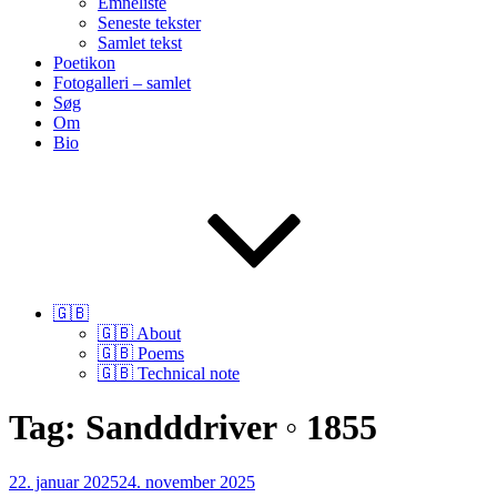
Emneliste
Seneste tekster
Samlet tekst
Poetikon
Fotogalleri – samlet
Søg
Om
Bio
🇬🇧
🇬🇧 About
🇬🇧 Poems
🇬🇧 Technical note
Tag:
Sandddriver ◦ 1855
Udgivet
22. januar 2025
24. november 2025