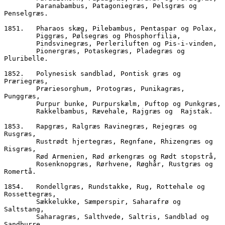
        Paranabambus, Patagoniegræs, Pelsgræs og 
Penselgræs.
1851.	Pharaos skæg, Pilebambus, Pentaspar og Polax,
        Piggræs, Pølsegræs og Phosphorfilia,
        Pindsvinegræs, Perleriluften og Pis-i-vinden,
        Pionergræs, Potaskegræs, Pladegræs og 
Pluribelle.
1852.	Polynesisk sandblad, Pontisk græs og 
Præriegræs,
        Præriesorghum, Protogræs, Punikagræs, 
Punggræs,  
        Purpur bunke, Purpur
        Rakkelbambus, Rævehale, Rajgræs og  Rajstak.
1853.	Rapgræs, Ralgræs Ravinegræs, Rejegræs og 
Rusgræs,
        Rustrødt hjertegræs, Regnfane, Rhizengræs og 
Risgræs, 
        Rød Armenien, Rød ørkengræs og Rødt stopstrå,
        Rosenknopgræs, Rørhvene, Røghår, Rustgræs og 
Romertå.
1854.	Rondellgræs, Rundstakke, Rug, Rottehale og 
Rossettegræs,
        Sækkelukke, Sæmperspir, Saharafrø og 
Saltstang,
        Saharagræs, Salthvede, Saltris, Sandblad og 
Sandburre,  