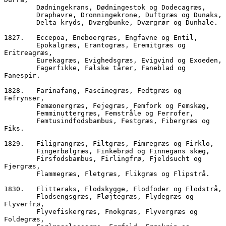
        Dødningekrans, Dødningestok og Dodecagræs,
        Draphavre, Dronningekrone, Duftgræs og Dunaks,
        Delta kryds, Dværgbunke, Dværgrør og Dunhale.  
1827.	Eccepoa, Eneboergræs, Engfavne og Entil, 
        Epokalgræs, Erantogræs, Eremitgræs og 
Eritreagræs,
        Eurekagræs, Evigheds
        Fagerfikke, Falske tårer, Faneblad og 
Fanespir.
1828.	Farinafang, Fascinegræs, Fedtgræs og 
Fefrynser,
        Femæonergræs, Fejegræs, Femfork og Femskæg,
        Femminuttergræs, Femstråle og Ferrofer,
        Femtusindfodsbambus, Festgræs, Fibergræs og 
Fiks.
1829.	Filigrangræs, Filtgræs, Fimregræs og Firklo,
        Fingerbølgræs, Finkebrød og Finnegans skæg,
        Firsfodsbambus, Firlingfrø, Fjeldsucht og 
Fjergræs,
        Flammegræs, Fletgræs, Flikgræs og Flipstrå.
1830.	Flitteraks, Flodskygge, Flodfoder og Flodstrå,
        Flodsengsgræs, Fløjtegræs, Flydegræs og 
Flyverfrø,
        Flyvefiskergræs, Fnokgræs, Flyvergræs og 
Foldegræs,