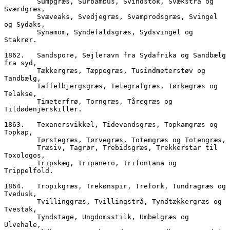
        Sumpgræs, Surbambus, Svindstok, Svækstrå og 
Sværdgræs,
        Svæveaks, Svedjegræs, Svamprodsgræs, Svingel 
og Sydaks,
        Synamom, Syndefaldsgræs, Sydsvingel og 
Stakrør.
1862.	Sandspore, Sejleravn fra Sydafrika og Sandbælg 
fra syd,
        Tækkergræs, Tæppegræs, Tusindmeterstøv og 
Tandbælg,
        Taffelbjergsgræs, Telegrafgræs, Tørkegræs og 
Telakse,
        Timeterfrø, Torngræs, Tåregræs og 
Tildødenjerskiller.
1863.	Texanersvikkel, Tidevandsgræs, Topkamgræs og 
Topkap,
        Tørstegræs, Tørvegræs, Totemgræs og Totengræs, 
        Træsiv, Tagrør, Trebidsgræs, Trekkerstar til 
Toxologos,
        Tripskæg, Tripanero, Trifontana og 
Trippelfold.
1864.	Tropikgræs, Trekønspir, Trefork, Tundragræs og 
Tvedusk,
        Tvillinggræs, Tvillingstrå, Tyndtækkergræs og 
Tvestak,
        Tyndstage, Ungdomsstilk, Umbelgræs og 
Ulvehale,