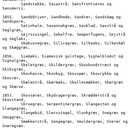
        Sandstakke, Sasastrå, Sansfrontieres og 
Sansmerci. 
1855.	Sandddriver, Sandhede, Sandrør, Sandskæg og 
Sandspore,  
        Satinhale, Savannahgræs, Savblad, Savstrå og 
Seglgræs,
        Sejrssvingel, Sekelfrø, Semperfugens, Sejstrå 
og Seglaks,  
        Skabiosegræs, Silicagræs, Silkeaks, Silkeskæl 
og Skæggræs.  
1856.	Siamaks, Siamesisk gulstage, Signalblomst og 
Signalgræs,
        Skeletgræs, Skildergræs, Skovbundstrøst og 
Skibsgræs,
        Skovhavre, Skovbyg, Skovspær, Skovrykke og 
Skovrør,
        Skælmstrå, Skærmaks, Skallesmækker, Skørgræs 
og Skærve.
1857.	Skovsørør, Skydragergræs, Skrædderstrå og 
Skovstand,
        Skruegræs, Serpentinergræs, Slangesten og 
Slangegræs,  
        Slangebid, Slørsvingel, Slunkgræs, Snegræs og 
Smuggræs,  
        Smækkerstrå, Sengegræs, Smuldergræs, Snerør og 
Snøregræs.  