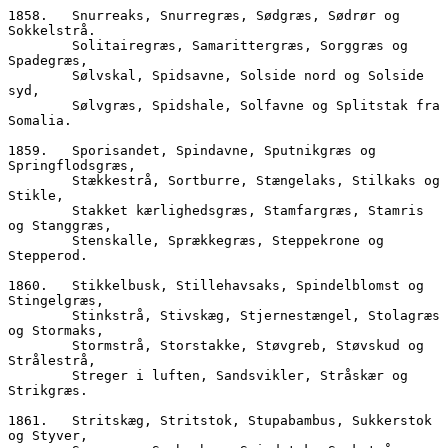
1858.	Snurreaks, Snurregræs, Sødgræs, Sødrør og 
Sokkelstrå.  
        Solitairegræs, Samarittergræs, Sorggræs og 
Spadegræs,
        Sølvskal, Spidsavne, Solside nord og Solside 
syd,  
        Sølvgræs, Spidshale, Solfavne og Splitstak fra 
Somalia.
1859.	Sporisandet, Spindavne, Sputnikgræs og 
Springflodsgræs,
        Stækkestrå, Sortburre, Stængelaks, Stilkaks og 
Stikle, 
        Stakket kærlighedsgræs, Stamfargræs, Stamris 
og Stanggræs,
        Stenskalle, Sprækkegræs, Steppekrone og 
Stepperod.
1860.	Stikkelbusk, Stillehavsaks, Spindelblomst og 
Stingelgræs,
        Stinkstrå, Stivskæg, Stjernestængel, Stolagræs 
og Stormaks,
        Stormstrå, Storstakke, Støvgreb, Støvskud og 
Strålestrå,
        Streger i luften, Sandsvikler, Stråskær og 
Strikgræs.
1861.	Stritskæg, Stritstok, Stupabambus, Sukkerstok 
og Styver,