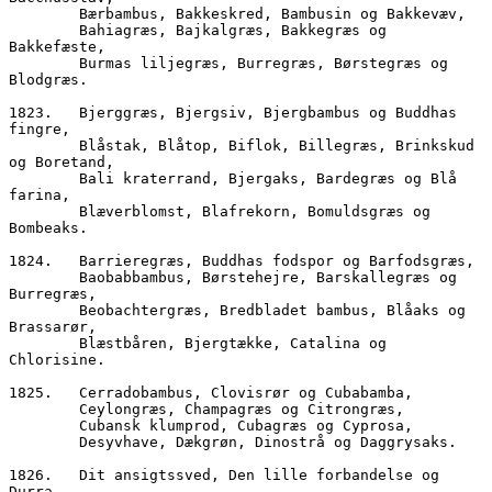
        Bærbambus, Bakkeskred, Bambusin og Bakkevæv,
        Bahiagræs, Bajkalgræs, Bakkegræs og 
Bakkefæste, 
        Burmas liljegræs, Burregræs, Børstegræs og 
Blodgræs.
1823.	Bjerggræs, Bjergsiv, Bjergbambus og Buddhas 
fingre,
        Blåstak, Blåtop, Biflok, Billegræs, Brinkskud 
og Boretand,
        Bali kraterrand, Bjergaks, Bardegræs og Blå 
farina,
        Blæverblomst, Blafrekorn, Bomuldsgræs og 
Bombeaks.
1824.	Barrieregræs, Buddhas fodspor og Barfodsgræs,  
        Baobabbambus, Børstehejre, Barskallegræs og 
Burregræs,
        Beobachtergræs, Bredbladet bambus, Blåaks og 
Brassarør,
        Blæstbåren, Bjergtække, Catalina og 
Chlorisine.
1825.	Cerradobambus, Clovisrør og Cubabamba,
        Ceylongræs, Champagræs og Citrongræs,
        Cubansk klumprod, Cubagræs og Cyprosa,  
        Desyvhave, Dækgrøn, Dinostrå og Daggrysaks.
1826.	Dit ansigtssved, Den lille forbandelse og 
Durra,