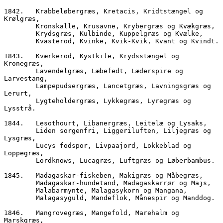
1842.	Krabbeløbergræs, Kretacis, Kridtstængel og 
Krølgræs,
        Kronskalle, Krusavne, Krybergræs og Kvækgræs,
        Krydsgræs, Kulbinde, Kuppelgræs og Kvælke,
        Kvasterod, Kvinke, Kvik-Kvik, Kvant og Kvindt.
1843.	Kværkerod, Kystkile, Krydsstængel og 
Kronegræs,
        Lavendelgræs, Læbefedt, Læderspire og 
Larvestang,
        Lampepudsergræs, Lancetgræs, Lavningsgræs og 
Lerurt,
        Lygteholdergræs, Lykkegræs, Lyregræs og 
Lysstrå.
1844.	Lesothourt, Libanergræs, Leitelæ og Lysaks,    
        Liden sorgenfri, Liggeriluften, Liljegræs og 
Lysgræs,
        Lucys fodspor, Livpaajord, Lokkeblad og 
Loppegræs,  
        Lordknows, Lucagræs, Luftgræs og Løberbambus.
1845.	Madagaskar-fiskeben, Makigræs og Måbegræs, 
        Madagaskar-hundetand, Madagaskarrør og Majs, 
        Malabarmynte, Malagasykorn og Mangana,
        Malagasyguld, Mandeflok, Månespir og Manddog. 
1846.	Mangrovegræs, Mangefold, Marehalm og 
Marskgræs,