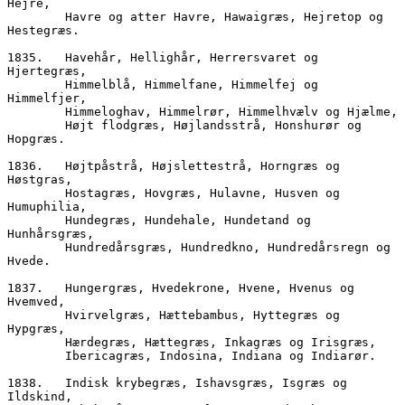
Hejre,
        Havre og atter Havre, Hawaigræs, Hejretop og 
Hestegræs.
1835.	Havehår, Hellighår, Herrersvaret og 
Hjertegræs,
        Himmelblå, Himmelfane, Himmelfej og 
Himmelfjer,
        Himmeloghav, Himmelrør, Himmelhvælv og Hjælme,
        Højt flodgræs, Højlandsstrå, Honshurør og 
Hopgræs.
1836.	Højtpåstrå, Højslettestrå, Horngræs og 
Høstgras,  
        Hostagræs, Hovgræs, Hulavne, Husven og 
Humuphilia,
        Hundegræs, Hundehale, Hundetand og 
Hunhårsgræs,
        Hundredårsgræs, Hundredkno, Hundredårsregn og 
Hvede.
1837.	Hungergræs, Hvedekrone, Hvene, Hvenus og 
Hvemved,
        Hvirvelgræs, Hættebambus, Hyttegræs og 
Hypgræs,
        Hærdegræs, Hættegræs, Inkagræs og Irisgræs,
        Ibericagræs, Indosina, Indiana og Indiarør.
1838.	Indisk krybegræs, Ishavsgræs, Isgræs og 
Ildskind,