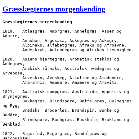
den
Græsslægternes morgenkending
Græsslægternes morgenkending
1819.	Atlasgræs, Amorgræs, Annelgræs, Asper og 
Adorre,
        Annobon, Argosasa, Askegræs og Askegry,
        Alpinaks, alfabetgræs, Afraks og Afroavne,
        Andeskryb, Antennegræs og Afrikas treenighed.
1820.	Asiens hjertegræs, Aromatisk stakløs og 
Åndegræs,
        Arabisk tårnaks, Australsk hvedegræs og 
Arvepose,
        Arveskin, Avnskæg, Alkaline og Amadendro,
        Ama-amnis, Amamare, Amamere og Amavita.
1821.	Australsk sumpgræs, Australide, Appelsiv og 
Brynjegræs,
        Bukkegræs, Blindspore, Bøffelgræs, Bulmegræs 
og Byg, 
        Brødaks, Broderløs, Brandspir, Bunke og 
Bedåre,
        Blindspore, Bushgræs, Buskhale, Braktand og 
Benblad.
1822.	Bægerfod, Bægergræs, Bændelgræs og 
Bacchusstav,