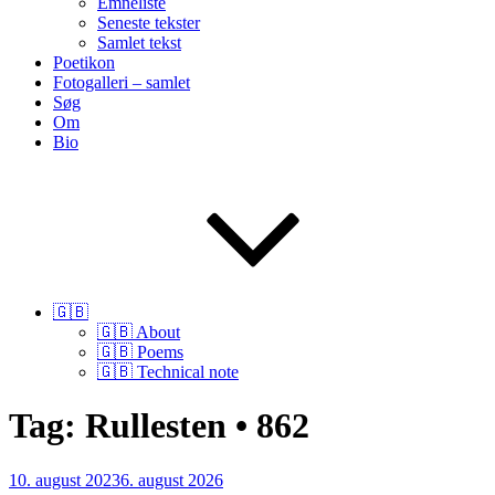
Emneliste
Seneste tekster
Samlet tekst
Poetikon
Fotogalleri – samlet
Søg
Om
Bio
🇬🇧
🇬🇧 About
🇬🇧 Poems
🇬🇧 Technical note
Tag:
Rullesten • 862
Udgivet
10. august 2023
6. august 2026