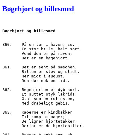
den
Bøgehjort og billesmed
860.	På en tur i haven, se:

        En stor bille, helt sort.

        Vend den om på maven,

        Det er en bøgehjort.

861.	Det er sent på sæsonen,

        Billen er sløv og slidt,

        Her midt i august,

        Den dør nok om lidt.

862.	Bøgehjorten er dyb sort,

        Et suttet styk lakrids;

        Glat som en rullesten,

        Med drabeligt gebis.

863.    Kæberne er kindbakker

        Til kamp om mager;

        De ligner hjortetakker,

        Derfor er de hjortebiller.

864.	Panser blankt som lak,
