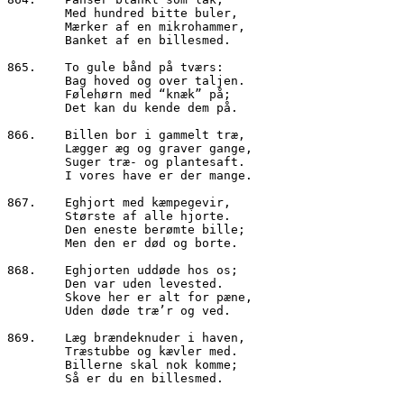
        Med hundred bitte buler,

        Mærker af en mikrohammer,

        Banket af en billesmed.

865.	To gule bånd på tværs:

        Bag hoved og over taljen.

        Følehørn med “knæk” på;

        Det kan du kende dem på.

866.	Billen bor i gammelt træ,

        Lægger æg og graver gange,

        Suger træ- og plantesaft. 

        I vores have er der mange.

867.	Eghjort med kæmpegevir,

        Største af alle hjorte.

        Den eneste berømte bille;

        Men den er død og borte.

868.	Eghjorten uddøde hos os;

        Den var uden levested.

        Skove her er alt for pæne,

        Uden døde træ’r og ved.

869.	Læg brændeknuder i haven,

        Træstubbe og kævler med.

        Billerne skal nok komme;

        Så er du en billesmed.
