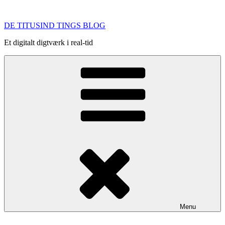
Videre
til
DE TITUSIND TINGS BLOG
indhold
Et digitalt digtværk i real-tid
Menu