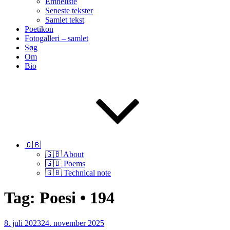
Emneliste
Seneste tekster
Samlet tekst
Poetikon
Fotogalleri – samlet
Søg
Om
Bio
🇬🇧
🇬🇧 About
🇬🇧 Poems
🇬🇧 Technical note
Tag:
Poesi • 194
Udgivet
8. juli 2023
24. november 2025