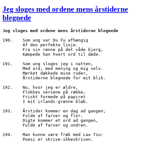
den
Jeg sloges med ordene mens årstiderne
blegnede
Jeg sloges med ordene mens årstiderne blegnede
190.	Som ung var Du Fu afhængig
        Af den perfekte linje.
        Fra sin rønne på det våde bjerg,
        Kæmpede han hvert ord til døde.
191.	Som ung sloges jeg i natten,
        Med ord, med mening og mig selv.
        Mørket dækkede mine ruder,
        Årstiderne blegnede for mit blik.
192.	Nu, hvor jeg er ældre,
        Flokkes versene på række,
        Friskt formede på papiret
        I mit irlands-grønne blæk.
193.	Årstider kommer en dag ad gangen,
        Fulde af farver og flor.
        Digte kommer et ord ad gangen,
        Fulde af farver og undren.
194.	Man kunne være fræk med Lao Tzu:
        Poesi er skrive-ikkeskriven.