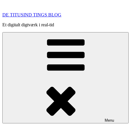
Videre
til
DE TITUSIND TINGS BLOG
indhold
Et digitalt digtværk i real-tid
Menu