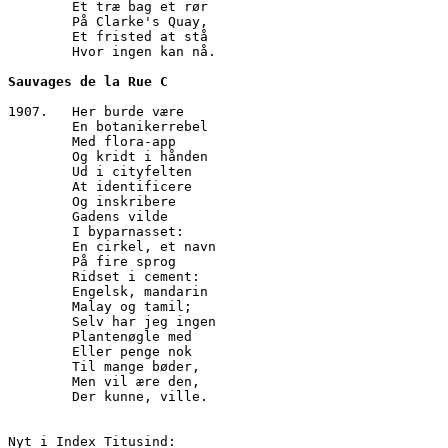
        Et træ bag et rør
        På Clarke's Quay,
        Et fristed at stå
        Hvor ingen kan nå.
Sauvages de la Rue C
1907.	Her burde være
        En botanikerrebel
        Med flora-app
        Og kridt i hånden
        Ud i cityfelten
        At identificere
        Og inskribere
        Gadens vilde
        I byparnasset:
        En cirkel, et navn
        På fire sprog
        Ridset i cement:
        Engelsk, mandarin
        Malay og tamil;
        Selv har jeg ingen
        Plantenøgle med
        Eller penge nok
        Til mange bøder,
        Men vil ære den,
        Der kunne, ville.
Nyt i Index Titusind: