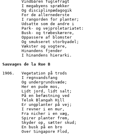
        Vindbåren fuglefragt
        I megabyens sprækker
        Og disciplinpædagogik
        For de allernederste
        I rangorden for planter;
        Udsatte som de andre i
        Park- og vejproletariatet:
        Busk- og træbeskærere,
        Oppassere af blomster
        Og smukseret storbyadel;
        Vækster og vogtere,
        Hinandens fjender
        I hinandens hierarki.
Sauvages de la Rue B
1906.   Vegetation på trods
        I regnvandsfang
        Og undergrundsvæde;
        Her en pude mos,
        Lidt jord, lidt salt;
        På en befæstning ved
        Telok Blangah Hill
        Er ungplanter på vej;
        I revner i en mur,
        Fra nicher i en væg,
        Spirer planter frem,
        Skyder op, sætter skud;
        En busk på en bro
        Over Singapore Flod,