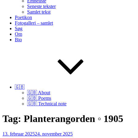
Emneliste
Seneste tekster
Samlet tekst
Poetikon
Fotogalleri – samlet
Søg
Om
Bio
🇬🇧
🇬🇧 About
🇬🇧 Poems
🇬🇧 Technical note
Tag:
Planterangorden ◦ 1905
Udgivet
13. februar 2025
24. november 2025