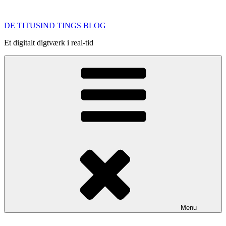
Videre
til
DE TITUSIND TINGS BLOG
indhold
Et digitalt digtværk i real-tid
Menu