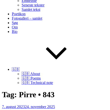
Emneliste
Seneste tekster
Samlet tekst
Poetikon
Fotogalleri – samlet
Søg
Om
Bio
🇬🇧
🇬🇧 About
🇬🇧 Poems
🇬🇧 Technical note
Tag:
Pirre • 843
Udgivet
7. august 2023
24. november 2025