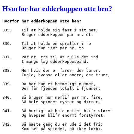
den
Hvorfor har edderkoppen otte ben?
Hvorfor har edderkoppen otte ben?
835.	Til at holde sig fast i sit net,

        Bruger edderkoppen par nr. ét.

836.	Til at holde en spræller i ro

        Bruger hun især par nr. to.

837.	Par nr. tre til at rulle det ind

        I mange lag edderkoppespind. 

838.	Men hvis der er farer, der lurer:

        Fugle, hvepse eller andre, der truer,

839.	Da har hun et hemmeligt nummer,

        Der får fjenden totalt i fjummer:

840.	Så bruger hun nemli’ par nr. fire,

        Så hele spindet ryster og dirrer,

841.	Så hurtigt at hele nettet bli’r sløret

        Og hvepsen bli’r enormt forstyrret.

842.	Så næste gang du er ude i det fri;

        Kom tæt på spindet, gå ikke forbi.
