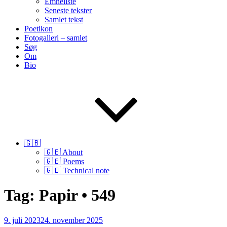
Emneliste
Seneste tekster
Samlet tekst
Poetikon
Fotogalleri – samlet
Søg
Om
Bio
🇬🇧
🇬🇧 About
🇬🇧 Poems
🇬🇧 Technical note
Tag:
Papir • 549
Udgivet
9. juli 2023
24. november 2025