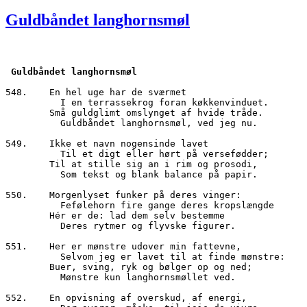
den
Guldbåndet langhornsmøl
Guldbåndet langhornsmøl
548.	En hel uge har de sværmet
	  I en terrassekrog foran køkkenvinduet.
        Små guldglimt omslynget af hvide tråde.
          Guldbåndet langhornsmøl, ved jeg nu.
549.	Ikke et navn nogensinde lavet
	  Til et digt eller hørt på versefødder;
        Til at stille sig an i rim og prosodi,
          Som tekst og blank balance på papir.
550.	Morgenlyset funker på deres vinger:
  	  Fefølehorn fire gange deres kropslængde
        Hér er de: lad dem selv bestemme 
          Deres rytmer og flyvske figurer.
551.	Her er mønstre udover min fattevne,
          Selvom jeg er lavet til at finde mønstre:
        Buer, sving, ryk og bølger op og ned;
	  Mønstre kun langhornsmøllet ved.
552.	En opvisning af overskud, af energi,