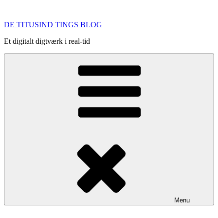
Videre
til
DE TITUSIND TINGS BLOG
indhold
Et digitalt digtværk i real-tid
Menu