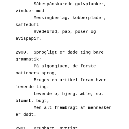
       Såbespånskurede gulvplanker, 
vinduer med
       Messingbeslag, kobberplader, 
kaffeduft
       Hvedebrød, pap, poser og 
avispapir.
2900.  Sprogligt er døde ting bare 
grammatik;
       På algonqiuen, de første 
nationers sprog,
       Bruges en artikel foran hver 
levende ting:
       Levende ø, bjerg, æble, sø, 
blomst, bugt;
       Men alt frembragt af mennesker 
er dødt.
2901.  Brugbart, nyttigt, 