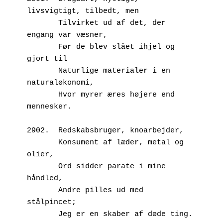
livsvigtigt, tilbedt, men
       Tilvirket ud af det, der 
engang var væsner,
       Før de blev slået ihjel og 
gjort til
       Naturlige materialer i en 
naturaløkonomi,
       Hvor myrer æres højere end 
mennesker.
2902.  Redskabsbruger, knoarbejder,
       Konsument af læder, metal og 
olier, 
       Ord sidder parate i mine 
håndled,
       Andre pilles ud med 
stålpincet;
       Jeg er en skaber af døde ting.