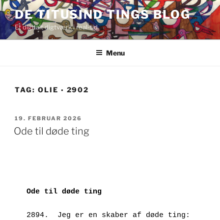
Videre
DE TITUSIND TINGS BLOG
til
Et digitalt digtværk i real-tid
indhold
Menu
TAG:
OLIE ◦ 2902
UDGIVET
19. FEBRUAR 2026
DEN
Ode til døde ting
Ode til døde ting
2894.  Jeg er en skaber af døde ting: