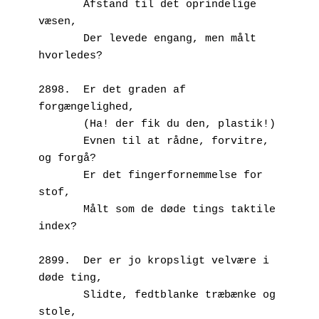
       Afstand til det oprindelige 
væsen,
       Der levede engang, men målt 
hvorledes?
2898.  Er det graden af 
forgængelighed,
       (Ha! der fik du den, plastik!)
       Evnen til at rådne, forvitre, 
og forgå?
       Er det fingerfornemmelse for 
stof,
       Målt som de døde tings taktile 
index?
2899.  Der er jo kropsligt velvære i 
døde ting,
       Slidte, fedtblanke træbænke og 
stole,