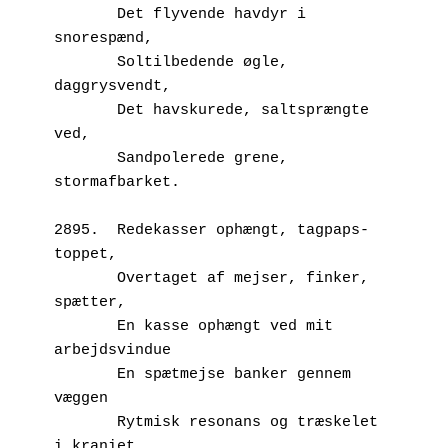
       Det flyvende havdyr i 
snorespænd,
       Soltilbedende øgle, 
daggrysvendt,
       Det havskurede, saltsprængte 
ved,
       Sandpolerede grene, 
stormafbarket.
2895.  Redekasser ophængt, tagpaps-
toppet,
       Overtaget af mejser, finker, 
spætter,
       En kasse ophængt ved mit 
arbejdsvindue
       En spætmejse banker gennem 
væggen
       Rytmisk resonans og træskelet 
i kraniet.