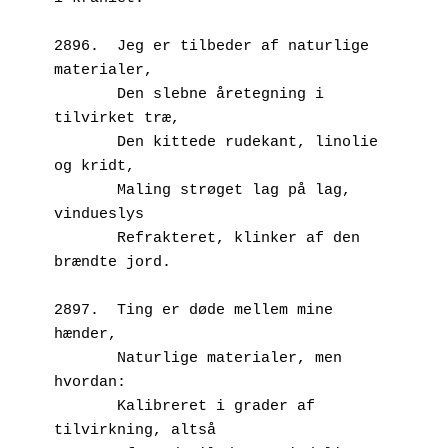
2896.  Jeg er tilbeder af naturlige 
materialer,
       Den slebne åretegning i 
tilvirket træ,
       Den kittede rudekant, linolie 
og kridt,
       Maling strøget lag på lag, 
vindueslys
       Refrakteret, klinker af den 
brændte jord.
2897.  Ting er døde mellem mine 
hænder,
       Naturlige materialer, men 
hvordan:
       Kalibreret i grader af 
tilvirkning, altså