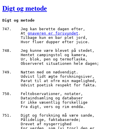
den
Digt og metode
747.	Jeg kan berette dagen efter,

        At 
gnaveren er forsvundet
.

        Tilbage kun en bar plet jord,

        Hvor fluer dupper efter juice.

748.	Jeg kunne være blevet på stedet,

        Hentet campingstol og kamera,

        Ur, blok, pen og termoflaske,

        Observeret situationen hele dagen;

749.	Natten med om nødvendigt.

        Udvist lidt ægte forskningsiver,

        Parat til at ofre min magelighed,

        Udvist poetisk respekt for fakta.

750.	Feltobservationer, notater,

        Dataindsamling og databaser

        Er ikke væsentlig forskellige

        Fra digt, vers og rim endda.

751.	Digt og forskning må være sande,

        Pålidelige, faktabaserede;

        Drevet af nysgerrighed

        For verden, som (vi tror) den er.
