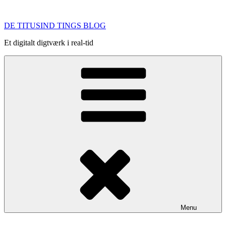
Videre
til
DE TITUSIND TINGS BLOG
indhold
Et digitalt digtværk i real-tid
Menu