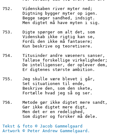
752.	Videnskaben river myter ned;

        Digtning bygger myter op igen.

        Begge søger sandhed, indsigt.

        Men digtet må have myten i sig.

753.	Digte spørger om alt det, som

        Videnskab ikke rigtig kan se,

        Fordi den ikke må fantasere;

        Kun beskrive og teoretisere.

754.	Titusinder andre væseners sanser,

        Talløse forskellige virkeligheder;

        De intelligenser, der oplever dem,

        Er digtenes største ambition.

755.	Jeg skulle være blevet i går,

        Set situationen til ende,

        Beskrive den, som den skete,

        Fortælle hvad jeg så og ser.

756.	Metode gør ikke digtet mere sandt,

        Gør ikke digtet mere digt,

        Men det er en redelighed,

Tekst & foto © Jacob Gammelgaard
Artwork © Peter Andrew Gammelgaard.