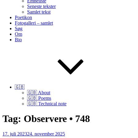
Emneliste
Seneste tekster
Samlet tekst
Poetikon
Fotogalleri – samlet
Søg
Om
Bio
🇬🇧
🇬🇧 About
🇬🇧 Poems
🇬🇧 Technical note
Tag:
Observere • 748
Udgivet
17. juli 2023
24. november 2025