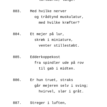
883.	Med hvilke nerver

          og trådtynd muskulatur,

            med hvilke kræfter?

884.	Et mejer på lur,

          skræk i miniature,

            venter stillestøbt.

885.	Edderkoppekost

          fra spindler ude på rov

            til gab i midten.

886.	Er hun truet, straks

          går mejeren selv i sving;

            hvirvel, slør i gråt.

887.	Streger i luften,
