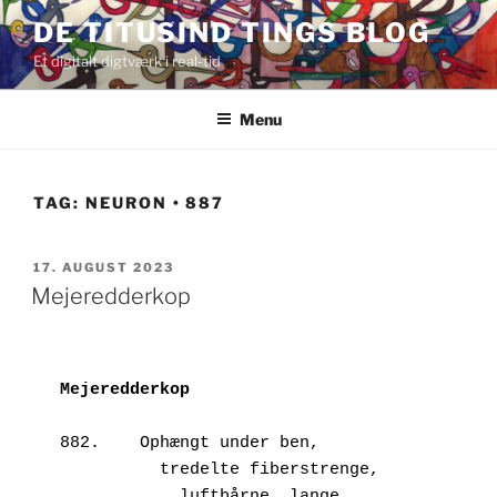
Videre
DE TITUSIND TINGS BLOG
til
Et digitalt digtværk i real-tid
indhold
Menu
TAG:
NEURON • 887
UDGIVET
17. AUGUST 2023
DEN
Mejeredderkop
882.	Ophængt under ben,

          tredelte fiberstrenge,

            luftbårne, lange.
