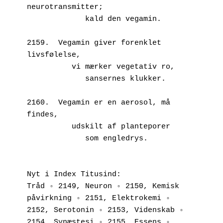
neurotransmitter;
             kald den vegamin.
2159.  Vegamin giver forenklet 
livsfølelse,
          vi mærker vegetativ ro,
             sansernes klukker.
2160.  Vegamin er en aerosol, må 
findes,
          udskilt af planteporer 
             som engledrys.
Nyt i Index Titusind:
Tråd ◦ 2149, Neuron ◦ 2150, Kemisk 
påvirkning ◦ 2151, Elektrokemi ◦ 
2152, Serotonin ◦ 2153, Videnskab ◦ 
2154, Synæstesi ◦ 2155, Essens ◦ 