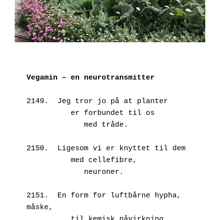
Vegamin – en neurotransmitter
2149.  Jeg tror jo på at planter
          er forbundet til os
             med tråde.
2150.  Ligesom vi er knyttet til dem
          med cellefibre,
             neuroner.
2151.  En form for luftbårne hypha, 
måske,
          til kemisk påvirkning