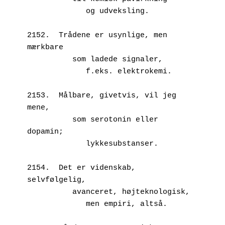
             og udveksling.
2152.  Trådene er usynlige, men 
mærkbare
          som ladede signaler,
             f.eks. elektrokemi.
2153.  Målbare, givetvis, vil jeg 
mene,
          som serotonin eller 
dopamin;
             lykkesubstanser.
2154.  Det er videnskab, 
selvfølgelig,
          avanceret, højteknologisk,
             men empiri, altså.