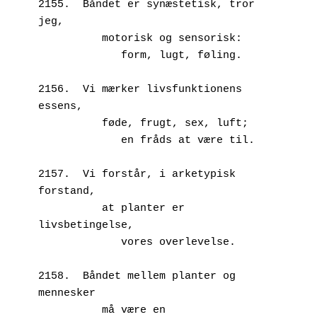
2155.  Båndet er synæstetisk, tror 
jeg,
          motorisk og sensorisk:
             form, lugt, føling.
2156.  Vi mærker livsfunktionens 
essens,
          føde, frugt, sex, luft;
             en fråds at være til.
2157.  Vi forstår, i arketypisk 
forstand,
          at planter er 
livsbetingelse,
             vores overlevelse.
2158.  Båndet mellem planter og 
mennesker
          må være en 