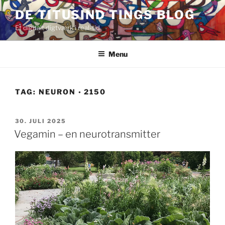
Videre
DE TITUSIND TINGS BLOG
til
Et digitalt digtværk i real-tid
indhold
Menu
TAG:
NEURON ◦ 2150
UDGIVET
30. JULI 2025
DEN
Vegamin – en neurotransmitter