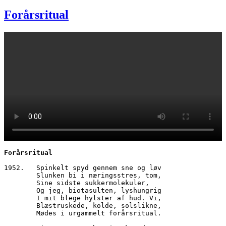
den
Forårsritual
Forårsritual
1952.	Spinkelt spyd gennem sne og løv
        Slunken bi i næringsstres, tom,
        Sine sidste sukkermolekuler,
        Og jeg, biotasulten, lyshungrig
        I mit blege hylster af hud. Vi,
        Blæstruskede, kolde, solslikne,
        Mødes i urgammelt forårsritual.