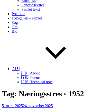
Emneliste
Seneste tekster
Samlet tekst
Poetikon
Fotogalleri – samlet
Søg
Om
Bio
🇬🇧
🇬🇧 About
🇬🇧 Poems
🇬🇧 Technical note
Tag:
Næringsstres ◦ 1952
Udgivet
5. marts 2025
24. november 2025