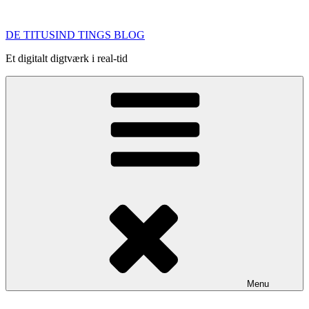
Videre
til
DE TITUSIND TINGS BLOG
indhold
Et digitalt digtværk i real-tid
Menu