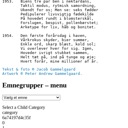
1953.	Biens tre par ben i nektardans,
        Taktil modus, rytmisk samordning,
        Ukendt for os; Men se: seks fødder
        Pedipulerer livsvigtig fødekilde
        På hovedet rundt i blomsterskål,
        Forslugen, bespist, pollenbørstet;
        Arketype for liv, håb og bonitet.
1954.	Den første forårsdag i haven,
        Vårkrokus skyder, bier summer,
        Enkle ord, skarp blæst, kold sol;
        Vi overlever hver for sig. Igen,
        Hoveder ivrigt stukket sammen,
        Helt tæt på, ind på tunge og øje;
        Hvert forår, mine millioner af år.
Tekst & foto © Jacob Gammelgaard
Artwork © Peter Andrew Gammelgaard.
Emnegrupper – menu
Select a Child Category
category
6a74197d4c35f
0
1