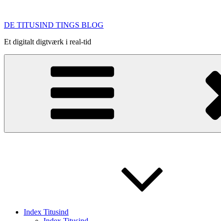
Videre
til
DE TITUSIND TINGS BLOG
indhold
Et digitalt digtværk i real-tid
Index Titusind
Index Titusind