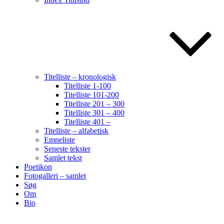
Titelliste – kronologisk
Titelliste 1-100
Titelliste 101-200
Titelliste 201 – 300
Titelliste 301 – 400
Titelliste 401 –
Titelliste – alfabetisk
Emneliste
Seneste tekster
Samlet tekst
Poetikon
Fotogalleri – samlet
Søg
Om
Bio