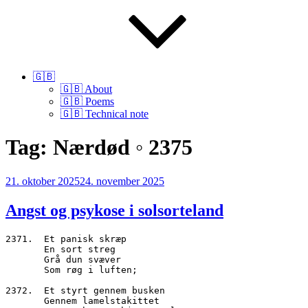
🇬🇧
🇬🇧 About
🇬🇧 Poems
🇬🇧 Technical note
Tag:
Nærdød ◦ 2375
Udgivet
21. oktober 2025
24. november 2025
den
Angst og psykose i solsorteland
2371.  Et panisk skræp
       En sort streg
       Grå dun svæver
       Som røg i luften;
2372.  Et styrt gennem busken
       Gennem lamelstakittet