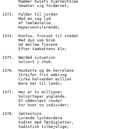
       Rammer husets hjørnestolpe
       Smadrer sig fordærvet;
2373.  Falder til jorden
       Med en syg lyd
       Af lemlæstelse,
       Hyperventilerende;
2374.  Konfus, frosset til stedet
       Med dun som brok 
       Ud mellem fjerene
       Efter tamkattens klo;
2375.  Nærdød situation
       Solsort i chok.
2376.  Huskatte og de herreløse
       Strejfer frit omkring
       Cirka halvanden million
       Bare her til lands;
2377.  Her er to millioner
       Solsortepar ynglende,
       Et nådesløst rovdyr
       For hver to individer;
2378.  Jættestore 
       Lurende lystmordere
       Fodret med færdigretter,
       Sadistisk tilbøjelige;