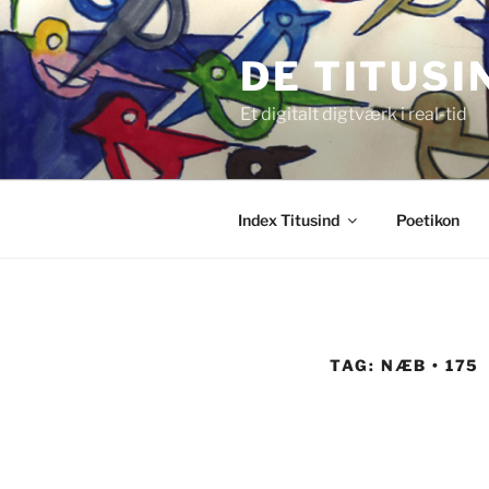
Videre
til
DE TITUSI
indhold
Et digitalt digtværk i real-tid
Index Titusind
Poetikon
TAG:
NÆB • 175