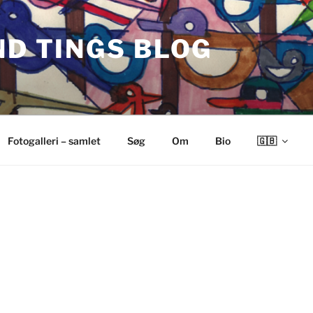
ND TINGS BLOG
Fotogalleri – samlet
Søg
Om
Bio
🇬🇧