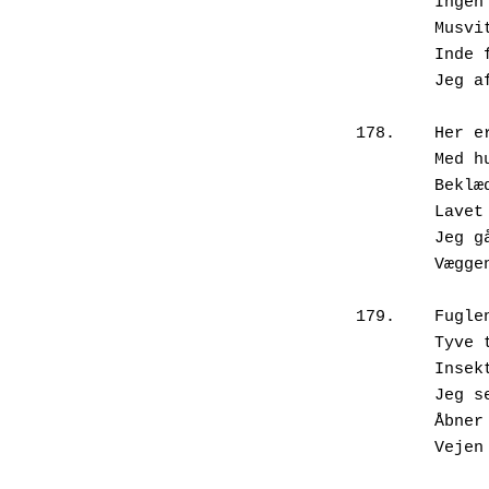
        Ingen hilsen, intet farvel, dog,

        Musvitten banker i morserytmer

        Inde fra sin rugecelle, som

        Jeg afkoder i mit kammer.

178.	Her er vi så, tre polstrede skeletter,

        Med huller, søm og luftlommer i,

        Beklædt med hud, planker og fjer,

        Lavet til at gå, stå og flyve.

        Jeg går titusind skridt om dagen,

        Væggen står i hundrede år.

179.	Fuglen flyver ind og ud af kassen

        Tyve tusind gange på en sommer,

        Insektjæger og mejsedræber.

        Jeg selv, udpiner af dyr og planter,

        Åbner hoveddør og ovndør dagligt.
