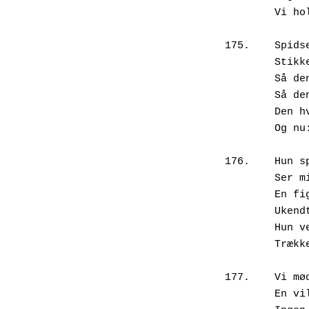
        Vi holder vejret og venter.

175.	Spidsen af et kulsort næb

        Stikker varsomt ud af redehullet.

        Så den begsorte næserod,

        Så den sorte pande og isse,

        Den hvide kile hen over kinden,

        Og nu: et blankt og kulsort øje.

176.	Hun spejder, lytter, vejrer,

        Ser mig med det halve blik:

        En figur, en form, en lugt,

        Ukendt materiale, hår og skind.

        Hun ved, jer er der, men bliver.

        Trækker næbet til sig, tier.

177.	Vi mødes og vogter på hinanden.

        En vildskab med lidt venskab.
