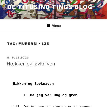
Videre
DE TITUSIND TINGS BLOG
til
Et digitalt digtværk i real-tid
indhold
Menu
TAG:
MURERBI • 135
UDGIVET
8. JULI 2023
DEN
Hækken og løvkniven
Hækken og løvkniven
I. Da jeg var ung og grøn
113. Da jeg var ung og grøn i havens 