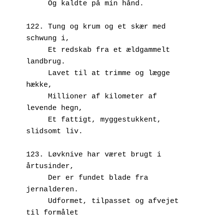
     Og kaldte på min hånd.
122. Tung og krum og et skær med 
schwung i,
     Et redskab fra et ældgammelt 
landbrug.
     Lavet til at trimme og lægge 
hække,
     Millioner af kilometer af 
levende hegn,
     Et fattigt, myggestukkent, 
slidsomt liv.
123. Løvknive har været brugt i 
årtusinder, 
     Der er fundet blade fra 
jernalderen.
     Udformet, tilpasset og afvejet 
til formålet