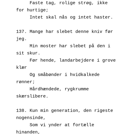
     Faste tag, rolige strøg, ikke 
for hurtige;
     Intet skal nås og intet haster.
137. Mange har slebet denne kniv før 
jeg.
     Min moster har slebet på den i 
sit skur.
     Før hende, landarbejdere i grove 
klær
     Og småbønder i hvidkalkede 
rønner;
     Hårdhændede, rygkrumme 
skærslibere.
138. Kun min generation, den rigeste 
nogensinde,
     Som vi ynder at fortælle 
hinanden,