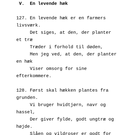
 V.  En levende hæk
127. En levende hæk er en farmers 
livsværk.
     Det siges, at den, der planter 
et træ
     Træder i forhold til døden,
     Men jeg ved, at den, der planter 
en hæk
     Viser omsorg for sine 
efterkommere.
128. Først skal hækken plantes fra 
grunden.
     Vi bruger hvidtjørn, navr og 
hassel,
     Der giver fylde, godt ungtræ og 
højde.
     Slåen og vildroser er godt for 