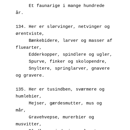
     Et faunarige i mange hundrede 
år.
134. Her er slørvinger, netvinger og 
ørentviste,
     Bænkebidere, larver og masser af 
fluearter,
     Edderkopper, spindlere og ugler,
     Spurve, finker og skolopendre,
     Snyltere, springlarver, gnavere 
og gravere.
135. Her er tusindben, sværmere og 
humlebier,
     Mejser, gærdesmutter, mus og 
mår,
     Gravehvepse, murerbier og 
musvitter,