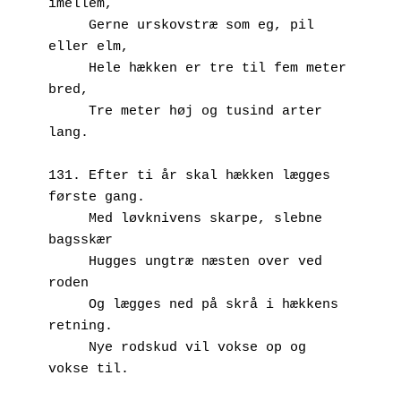
imellem,
     Gerne urskovstræ som eg, pil 
eller elm, 
     Hele hækken er tre til fem meter 
bred,
     Tre meter høj og tusind arter 
lang.
131. Efter ti år skal hækken lægges 
første gang.
     Med løvknivens skarpe, slebne 
bagsskær
     Hugges ungtræ næsten over ved 
roden
     Og lægges ned på skrå i hækkens 
retning.
     Nye rodskud vil vokse op og 
vokse til.