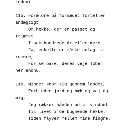
indeni.
115. Forældre på forsædet fortæller 
andægtigt 
     Om hække, der er passet og 
trimmet
     I sekshundrede år eller mere.
     Ja, enkelte er måske anlagt af 
romere, 
     For se bare: deres veje løber 
hér endnu.
116. Minder snor sig gennem landet,
     Forbinder jord og hæk og vej og 
mig.
     Jeg rækker hånden ud af vinduet
     Til livet i de bugnende hække;
     Tiden flyver mellem mine fingre.