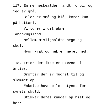
117. En menneskealder randt forbi, og 
jeg er grå.
     Biler er små og blå, kører kun 
på batteri,
     Vi turer i det åbne 
landbrugsland
     Mellem misligholdte hegn og 
skel,
     Hvor krat og hæk er mejet ned.
118. Træer der ikke er stævnet i 
årtier,
     Grøfter der er mudret til og 
slammet op.
     Enkelte hovedpile, stynet for 
synets skyld, 
     Stikker deres knuder op hist og 
her;