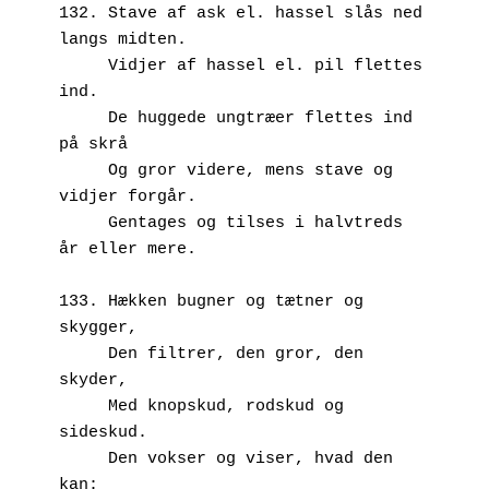
132. Stave af ask el. hassel slås ned 
langs midten.
     Vidjer af hassel el. pil flettes 
ind.
     De huggede ungtræer flettes ind 
på skrå
     Og gror videre, mens stave og 
vidjer forgår.
     Gentages og tilses i halvtreds 
år eller mere.
133. Hækken bugner og tætner og 
skygger,
     Den filtrer, den gror, den 
skyder,
     Med knopskud, rodskud og 
sideskud.
     Den vokser og viser, hvad den 
kan: