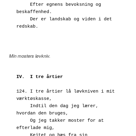
     Efter egnens bevoksning og 
beskaffenhed.
     Der er landskab og viden i det 
redskab.
Min mosters løvkniv.
IV.  I tre årtier
124. I tre årtier lå løvkniven i mit 
værktøskasse,
     Indtil den dag jeg lærer, 
hvordan den bruges,
     Og jeg takker moster for at 
efterlade mig, 
     Kejtet og hæs fra sin 