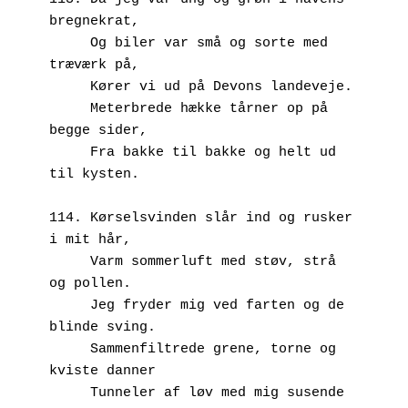
bregnekrat, 
     Og biler var små og sorte med 
træværk på,
     Kører vi ud på Devons landeveje.
     Meterbrede hække tårner op på 
begge sider,
     Fra bakke til bakke og helt ud 
til kysten.
114. Kørselsvinden slår ind og rusker 
i mit hår,
     Varm sommerluft med støv, strå 
og pollen.
     Jeg fryder mig ved farten og de 
blinde sving.
     Sammenfiltrede grene, torne og 
kviste danner
     Tunneler af løv med mig susende 