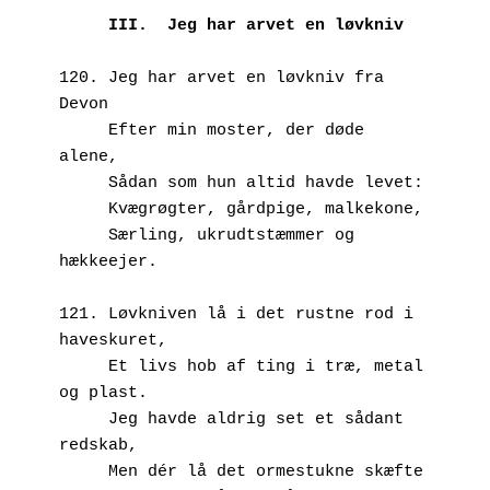
 III.  Jeg har arvet en løvkniv
120. Jeg har arvet en løvkniv fra 
Devon
     Efter min moster, der døde 
alene,
     Sådan som hun altid havde levet:
     Kvægrøgter, gårdpige, malkekone,
     Særling, ukrudtstæmmer og 
hækkeejer.
121. Løvkniven lå i det rustne rod i 
haveskuret,
     Et livs hob af ting i træ, metal 
og plast.
     Jeg havde aldrig set et sådant 
redskab,
     Men dér lå det ormestukne skæfte