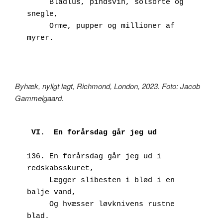
     Bladlus, pindsvin, solsorte og 
snegle,
     Orme, pupper og millioner af 
myrer.
Byhæk, nyligt lagt, Richmond, London, 2023. Foto: Jacob
Gammelgaard.
 VI.  En forårsdag går jeg ud
136. En forårsdag går jeg ud i 
redskabsskuret,
     Lægger slibesten i blød i en 
balje vand,
     Og hvæsser løvknivens rustne 
blad.