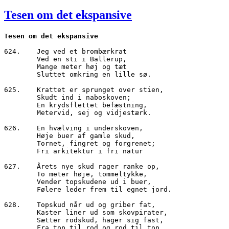
den
Tesen om det ekspansive
Tesen om det ekspansive
624.	Jeg ved et brombærkrat
        Ved en sti i Ballerup,
        Mange meter høj og tæt
        Sluttet omkring en lille sø.
625.	Krattet er sprunget over stien,
        Skudt ind i naboskoven;
        En krydsflettet befæstning,
        Metervid, sej og vidjestærk.
626.	En hvælving i underskoven,
        Høje buer af gamle skud,
        Tornet, fingret og forgrenet;
        Fri arkitektur i fri natur
627.	Årets nye skud rager ranke op,
        To meter høje, tommeltykke,
        Vender topskudene ud i buer,
        Følere leder frem til egnet jord.
628.	Topskud når ud og griber fat,
        Kaster liner ud som skovpirater,
        Sætter rodskud, hager sig fast,
        Fra top til rod og rod til top.