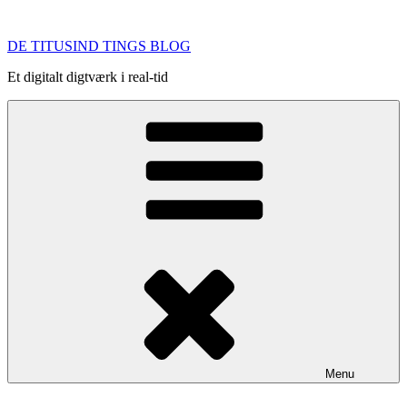
Videre
til
DE TITUSIND TINGS BLOG
indhold
Et digitalt digtværk i real-tid
Menu