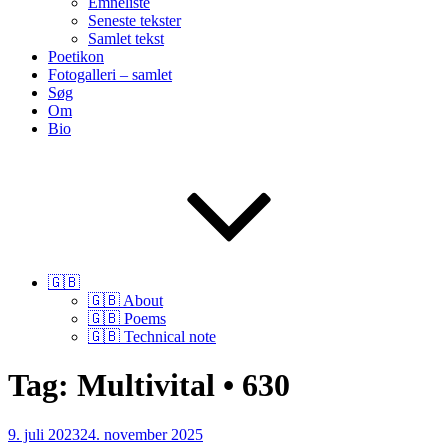
Emneliste
Seneste tekster
Samlet tekst
Poetikon
Fotogalleri – samlet
Søg
Om
Bio
🇬🇧
🇬🇧 About
🇬🇧 Poems
🇬🇧 Technical note
Tag:
Multivital • 630
Udgivet
9. juli 2023
24. november 2025