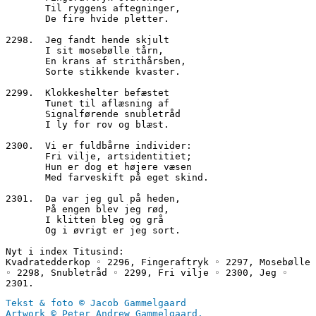
       Til ryggens aftegninger,
       De fire hvide pletter.
2298.  Jeg fandt hende skjult
       I sit mosebølle tårn,
       En krans af strithårsben,
       Sorte stikkende kvaster.
2299.  Klokkeshelter befæstet
       Tunet til aflæsning af
       Signalførende snubletråd
       I ly for rov og blæst.
2300.  Vi er fuldbårne individer:
       Fri vilje, artsidentitiet;
       Hun er dog et højere væsen
       Med farveskift på eget skind.
2301.  Da var jeg gul på heden,
       På engen blev jeg rød,
       I klitten bleg og grå
       Og i øvrigt er jeg sort.
Nyt i index Titusind:
Kvadratedderkop ◦ 2296, Fingeraftryk ◦ 2297, Mosebølle 
◦ 2298, Snubletråd ◦ 2299, Fri vilje ◦ 2300, Jeg ◦ 
2301.
Tekst & foto © Jacob Gammelgaard
Artwork © Peter Andrew Gammelgaard.