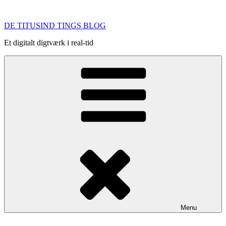
Videre
til
DE TITUSIND TINGS BLOG
indhold
Et digitalt digtværk i real-tid
Menu