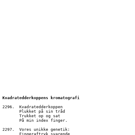
Kvadratedderkoppens kromatografi
2296.  Kvadratedderkoppen 
       Plukket på sin tråd
       Trukket op og sat
       På min index finger.
2297.  Vores unikke genetik:
       Fingeraftryk svarende