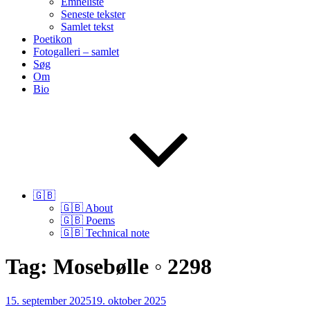
Emneliste
Seneste tekster
Samlet tekst
Poetikon
Fotogalleri – samlet
Søg
Om
Bio
🇬🇧
🇬🇧 About
🇬🇧 Poems
🇬🇧 Technical note
Tag:
Mosebølle ◦ 2298
Udgivet
15. september 2025
19. oktober 2025