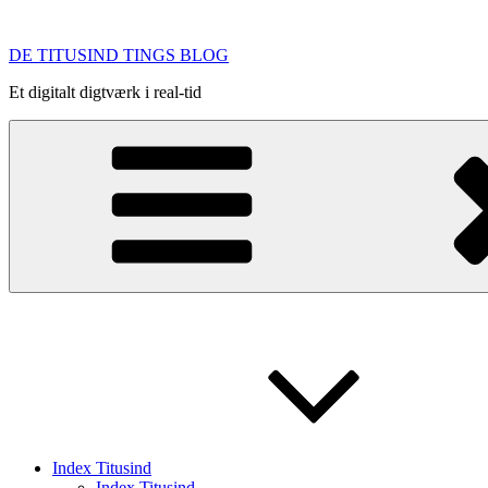
Videre
til
DE TITUSIND TINGS BLOG
indhold
Et digitalt digtværk i real-tid
Index Titusind
Index Titusind