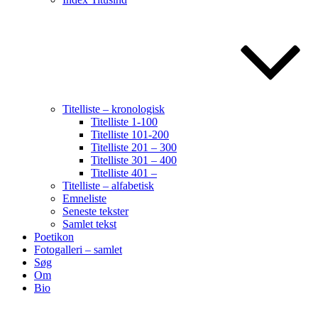
Titelliste – kronologisk
Titelliste 1-100
Titelliste 101-200
Titelliste 201 – 300
Titelliste 301 – 400
Titelliste 401 –
Titelliste – alfabetisk
Emneliste
Seneste tekster
Samlet tekst
Poetikon
Fotogalleri – samlet
Søg
Om
Bio