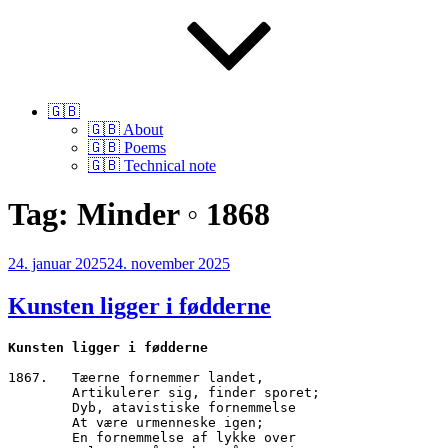
🇬🇧
🇬🇧 About
🇬🇧 Poems
🇬🇧 Technical note
Tag:
Minder ◦ 1868
Udgivet
24. januar 2025
24. november 2025
den
Kunsten ligger i fødderne
Kunsten ligger i fødderne
1867.	Tæerne fornemmer landet,
        Artikulerer sig, finder sporet;
        Dyb, atavistiske fornemmelse
        At være urmenneske igen;
        En fornemmelse af lykke over 