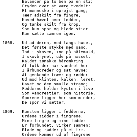
        Balancen på to ben på en sti;
        Fryden over at være tvedelt:
        Et menneske i oprejst gang;
        Tæer adskilt fra fingre,
        Hoved hævet over fødder,
        Og tanke skilt fra krop,
        Som kun spor og bløde stier
        Kan sætte sammen igen.
1868.	Ud ad døren, ned langs huset,
        Det første stykke med sand,
        Ind i skoven, ind på nålemuld,
        I skovbrynet, ude på næsset,
        Kaldet sønakke héromkring
        Af folk der har vandret her
        I århundreder og sat navne;
        At genkende træer og rødder
        Ud mod klinten, kalken, leret,
        Havet og den smalle strand;
        Fødderne holder kysten i live
        Som vandrestier, som historie,
        Sporene ligger her som minder,
        De spor vi sætter.
1869.	Kunsten ligger i fødderne,
        Ordene sidder i fingrene;
        Mine fingre og mine fødder
        Er forbundet, virker sammen:
        Blade og rødder på et træ.
        Ordene kommer ud af fingrene