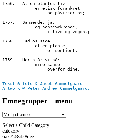
1756.	At en plantes liv
     	     er etisk forankret
                  og påvirker os;
1757.	Sansende, ja,
             og sansevækkende,
                  i live og vegent;
1758.	Lad os sige
    	     at en plante
     	          er sentient;
1759.	Her står vi så:
     	     mine sanser
                  overfor dine.
Tekst & foto © Jacob Gammelgaard
Artwork © Peter Andrew Gammelgaard.
Emnegrupper – menu
Select a Child Category
category
6a77568d28dee