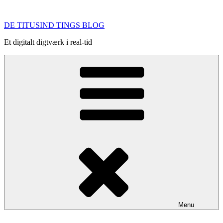
Videre
til
DE TITUSIND TINGS BLOG
indhold
Et digitalt digtværk i real-tid
Menu