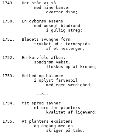
1749.	Her står vi så
     	     med mine kanter
                  overfor dine;
1750.	En dybgrøn essens
     	     med udsøgt bladrand
	          i gullig streg;
1751.	Bladets svungne form
             trukket ud i tornespids
                  af et mestergen;
1752.	En kurvfuld afkom,
  	     spædgrøn vækst,
                  flokkes op af kronen;
1753.	Helhed og balance
    	     i oplyst farvespil
                  med egen værdighed;
              --o--
1754.	Mit sprog savner
             et ord for planters
                  kvalitet af ligeværd;
1755.	At planters eksistens
     	     og omgang med os
	          skriger på tabu.