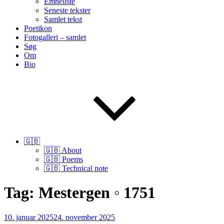
Emneliste
Seneste tekster
Samlet tekst
Poetikon
Fotogalleri – samlet
Søg
Om
Bio
🇬🇧
🇬🇧 About
🇬🇧 Poems
🇬🇧 Technical note
Tag:
Mestergen ◦ 1751
Udgivet
10. januar 2025
24. november 2025