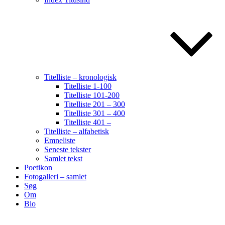
Titelliste – kronologisk
Titelliste 1-100
Titelliste 101-200
Titelliste 201 – 300
Titelliste 301 – 400
Titelliste 401 –
Titelliste – alfabetisk
Emneliste
Seneste tekster
Samlet tekst
Poetikon
Fotogalleri – samlet
Søg
Om
Bio