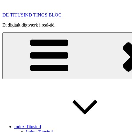
Videre
til
DE TITUSIND TINGS BLOG
indhold
Et digitalt digtværk i real-tid
Index Titusind
Index Titusind