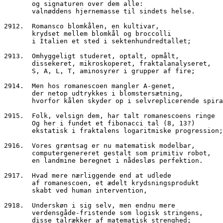
       og signaturen over dem alle:
       valnøddens hjernemasse til sindets helse.
2912.  Romansco blomkålen, en kultivar,
       krydset mellem blomkål og broccolli 
       i Italien et sted i sektenhundredtallet;
2913.  Omhyggeligt studeret, optalt, opmålt,
       dissekeret, mikroskoperet, fraktalanalyseret,
       S, A, L, T, aminosyrer i grupper af fire;
2914.  Men hos romanescoen mangler A-genet,
       der netop udtrykkes i blomstersætning,
       hvorfor kålen skyder op i selvreplicerende spir
2915.  Folk, velsign dem, har talt romanescoens ringe
       Og her i fundet et fibonacci tal (8, 13?)
       ekstatisk i fraktalens logaritmiske progression;
2916.  Vores grøntsag er nu matematisk modelbar, 
       computergenereret gestalt som primitiv robot,
       en landmine beregnet i nådesløs perfektion.
2917.  Hvad mere nærliggende end at udlede
       af romanescoen, et ædelt krydsningsprodukt
       skabt ved human intervention,
2918.  Underskøn i sig selv, men endnu mere
       verdensgåde-fristende som logisk stringens,
       disse talrækker af matematisk strenghed;