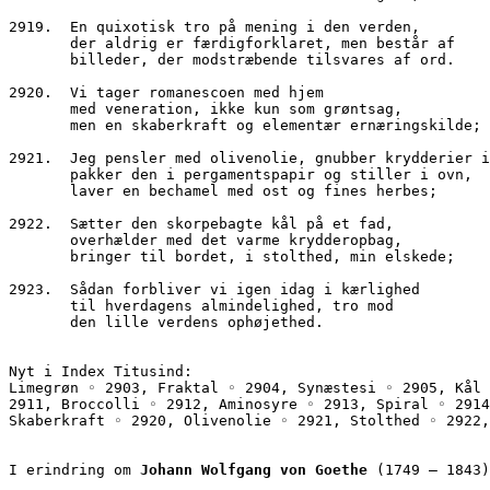
2919.  En quixotisk tro på mening i den verden, 
       der aldrig er færdigforklaret, men består af
       billeder, der modstræbende tilsvares af ord.
2920.  Vi tager romanescoen med hjem
       med veneration, ikke kun som grøntsag,
       men en skaberkraft og elementær ernæringskilde;
2921.  Jeg pensler med olivenolie, gnubber krydderier i
       pakker den i pergamentspapir og stiller i ovn,
       laver en bechamel med ost og fines herbes;
2922.  Sætter den skorpebagte kål på et fad, 
       overhælder med det varme krydderopbag,
       bringer til bordet, i stolthed, min elskede;
2923.  Sådan forbliver vi igen idag i kærlighed
       til hverdagens almindelighed, tro mod
       den lille verdens ophøjethed.
Nyt i Index Titusind:
Limegrøn ◦ 2903, Fraktal ◦ 2904, Synæstesi ◦ 2905, Kål 
2911, Broccolli ◦ 2912, Aminosyre ◦ 2913, Spiral ◦ 2914
Skaberkraft ◦ 2920, Olivenolie ◦ 2921, Stolthed ◦ 2922,
I erindring om 
Johann Wolfgang von Goethe
 (1749 – 1843)