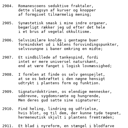
2904.  Romanescoens seduktive fraktaler,
       dette slagsyn af kurver og knopper
       af formgivet tilnærmelig mening;
2905.  Synæstetisk smask i mine indre organer,
       begærligt rækker jeg ud efter det hele
       i et brus af vegetal okkultisme.
2906.  Selvsimilære knolde i gentagne buer
       formindsket ud i kålens forsvindingspunkter,
       selvsvungne i baner omkring en midte;
2907.  Et sindbillede af tankespind, fordi
       intet er mere universel naturskønt,
       end at være fanget i logisk lovmæssighed;
2908.  I formlen at finde os selv genspejlet,
       at se os bekræftet i den nøgne hensigt
       udtrykt i plantens form og funktion.
2909.  Signaturdoktrinen, os elendige mennesker,
       uddrevne, sygdomsramte og hungrende,
       Men deres gud satte sine signaturer;
2910.  Find heling, lindring og udfrielse,
       hvis blot, og til dem, der kunne tyde tegnet,
       hermeneutisk skjult i plantens fremtræden;
2911.  Et blad i nyreform, en stængel i blodfarve