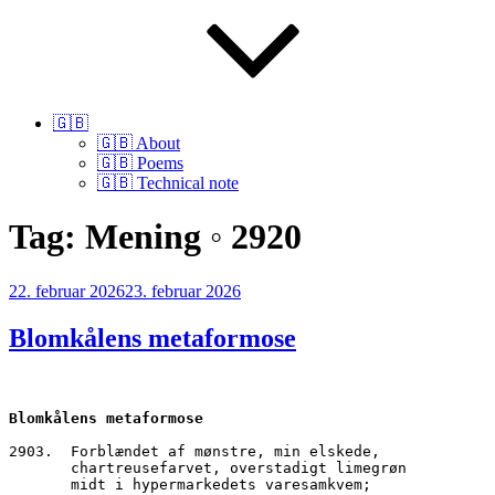
🇬🇧
🇬🇧 About
🇬🇧 Poems
🇬🇧 Technical note
Tag:
Mening ◦ 2920
Udgivet
22. februar 2026
23. februar 2026
den
Blomkålens metaformose
Blomkålens metaformose
2903.  Forblændet af mønstre, min elskede,
       chartreusefarvet, overstadigt limegrøn
       midt i hypermarkedets varesamkvem;