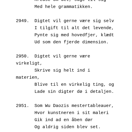
       Med hele grammatikken.
2949.  Digtet vil gerne være sig selv
       I tilgift til alt det levende,
       Pynte sig med hovedfjer, klædt
       Ud som den fjerde dimension.
2950.  Digtet vil gerne være 
virkeligt,
       Skrive sig helt ind i 
materien,
       Blive til en virkelig ting, og
       Lade sin digter dø i detaljen.
2951.  Som Wu Daozis mestertableauer,
       Hvor kunstneren i sit maleri
       Gik ind ad en åben dør
       Og aldrig siden blev set.