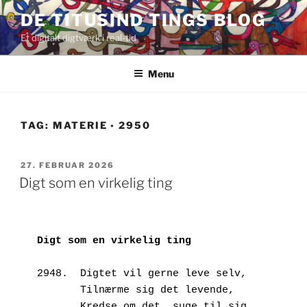
Videre
DE TITUSIND TINGS BLOG
til
Et digitalt digtværk i real-tid
indhold
Menu
TAG:
MATERIE ◦ 2950
UDGIVET
27. FEBRUAR 2026
DEN
Digt som en virkelig ting
Digt som en virkelig ting
2948.  Digtet vil gerne leve selv,
       Tilnærme sig det levende,
       Kredse om det, suge til sig