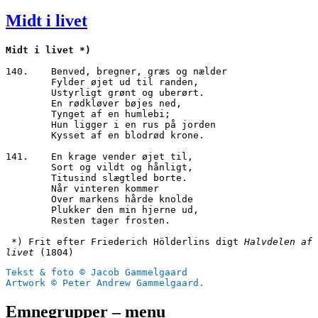
den
Midt i livet
140.	Benved, bregner, græs og nælder

        Fylder øjet ud til randen,

        Ustyrligt grønt og uberørt.

        En rødkløver bøjes ned,

        Tynget af en humlebi;

        Hun ligger i en rus på jorden

        Kysset af en blodrød krone.

141.	En krage vender øjet til,

        Sort og vildt og hånligt,

        Titusind slægtled borte.

        Når vinteren kommer

        Over markens hårde knolde

        Plukker den min hjerne ud,

        Resten tager frosten. 

 *) Frit efter Friederich Hölderlins digt 
Halvdelen af 
livet
 (1804)
Tekst & foto © Jacob Gammelgaard
Artwork © Peter Andrew Gammelgaard.
Emnegrupper – menu