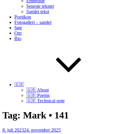
Emneliste
Seneste tekster
Samlet tekst
Poetikon
Fotogalleri – samlet
Søg
Om
Bio
🇬🇧
🇬🇧 About
🇬🇧 Poems
🇬🇧 Technical note
Tag:
Mark • 141
Udgivet
8. juli 2023
24. november 2025