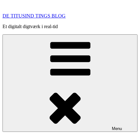
Videre
til
DE TITUSIND TINGS BLOG
indhold
Et digitalt digtværk i real-tid
Menu