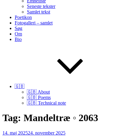
Emneliste
Seneste tekster
Samlet tekst
Poetikon
Fotogalleri – samlet
Søg
Om
Bio
🇬🇧
🇬🇧 About
🇬🇧 Poems
🇬🇧 Technical note
Tag:
Mandeltræ ◦ 2063
Udgivet
14. maj 2025
24. november 2025