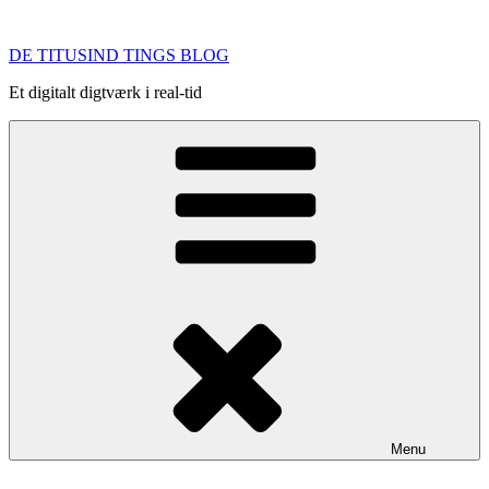
Videre
til
DE TITUSIND TINGS BLOG
indhold
Et digitalt digtværk i real-tid
Menu