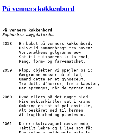
den
På venners køkkenbord
På venners køkkenbord
Euphorbia amygdaloides
2058.  En buket på venners køkkenbord,
       Halvvild sammenbragt fra haven:
       Vortemælkens gulgrønne wow
       Sat til tulipanens lilla cool, 
       Pang, form- og farvematchet.
2059.  Plop, objekter vi spejler os i:
       Gærgrønne nosser på et fad,
       Omend dette er et gynoeceum,
       Tre-delt, d’herrer, frø i kapsler,
       Der sprænges, når de tørrer ind.
2060.  Hvad ellers på det nøgne blad:
       Fire nektarkirtler sat i krans
       Omkring en tot af pollenstilke,
       Alt beskåret ned til kernen
       Af frugtbarhed og plantesex.
2061.  De er ekstravagant nærværende,
       Taktilt lækre og i live som få:
       Den intense gyldengule palette