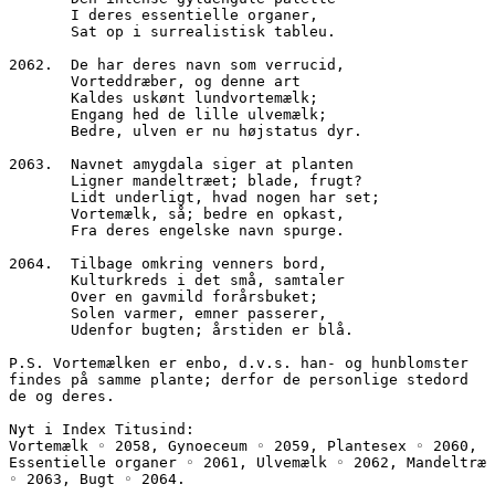
       I deres essentielle organer,
       Sat op i surrealistisk tableu.
2062.  De har deres navn som verrucid,
       Vorteddræber, og denne art
       Kaldes uskønt lundvortemælk;
       Engang hed de lille ulvemælk;
       Bedre, ulven er nu højstatus dyr.
2063.  Navnet amygdala siger at planten
       Ligner mandeltræet; blade, frugt?
       Lidt underligt, hvad nogen har set;
       Vortemælk, så; bedre en opkast,
       Fra deres engelske navn spurge.
2064.  Tilbage omkring venners bord,
       Kulturkreds i det små, samtaler
       Over en gavmild forårsbuket;
       Solen varmer, emner passerer,
       Udenfor bugten; årstiden er blå.
P.S. Vortemælken er enbo, d.v.s. han- og hunblomster 
findes på samme plante; derfor de personlige stedord 
de og deres. 
Nyt i Index Titusind:
Vortemælk ◦ 2058, Gynoeceum ◦ 2059, Plantesex ◦ 2060, 
Essentielle organer ◦ 2061, Ulvemælk ◦ 2062, Mandeltræ 
◦ 2063, Bugt ◦ 2064.