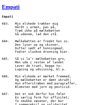
den
Empati
Empati
683.   Min elskede trækker mig

       Hårdt i armen, pas på,

       Træd ikke på mælkebøtten

       Gå udenom, lad den stå.

684.   Mælkebøtten er fredet hos os.

       Den lyser op og skinner,

       Dufter sødt af honningmad;

       Fodrer slunkne dronning bier.

685.   Så vi la’r mælkebøtten gro,

       Men ude i resten af landet

       Lever de truet, begge to:

       Lugning og udvisning, bl.a.

686.   Min elskede er mærket fremmed,

       Og mælkebøtten er dømt ukrudt;

       Hun efterstræbes med paragraffer,

       Blomsten med jern og pesticid.

687.   Det er nok derfor hun føler

       En særlig form for affinitet;

       To smukke væsener, der bor

       I sommereksil og solidaritet.