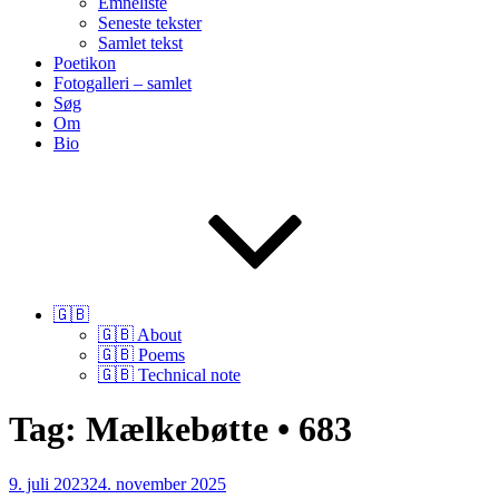
Emneliste
Seneste tekster
Samlet tekst
Poetikon
Fotogalleri – samlet
Søg
Om
Bio
🇬🇧
🇬🇧 About
🇬🇧 Poems
🇬🇧 Technical note
Tag:
Mælkebøtte • 683
Udgivet
9. juli 2023
24. november 2025