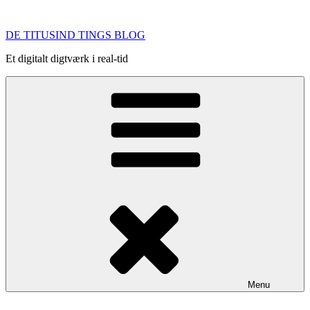
Videre
til
DE TITUSIND TINGS BLOG
indhold
Et digitalt digtværk i real-tid
Menu