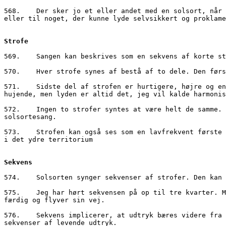
568.	Der sker jo et eller andet med en solsort, når han begynder at synge. Hele hans adfærd ændrer sig. Han skifter fra det krigeriske til noget kontemplativt 
eller til noget, der kunne lyde selvsikkert og proklame
Strofe
569.	Sangen kan beskrives som en sekvens af kort
570.	Hver strofe synes af bestå af to dele. Den 
571.	Sidste del af strofen er hurtigere, højre og ender som oftest i en høj, piftende tone eller en skarp staccato. Sluttonerne er nogle gang skrattende eller 
hujende, men lyden er altid det, jeg vil kalde harmonis
572.	Ingen to strofer syntes at være helt de samme. Han syntes at variere og improvisere sit register i det uendelige. Men registret gør, at sangen altid lyder som 
solsortesang.
573.	Strofen kan også ses som en lavfrekvent første del og en højfrekvent anden del. Lyden af den første begrænses da til nærterritoriet, mens den anden del når ud 
i det ydre territorium
Sekvens
574.	Solsorten synger sekvenser af strofer. Den 
575.	Jeg har hørt sekvensen på op til tre kvarter. Mange sekvenser er meget kortere. Solsorten bliver forstyrret eller afbryder - eller måske bliver han bare 
færdig og flyver sin vej.
576.	Sekvens implicerer, at udtryk bæres videre fra den ene strofe til den anden. Sagt på en anden måde, sekvenser danner et forløb. Solsortens sang er lange 
sekvenser af levende udtryk.