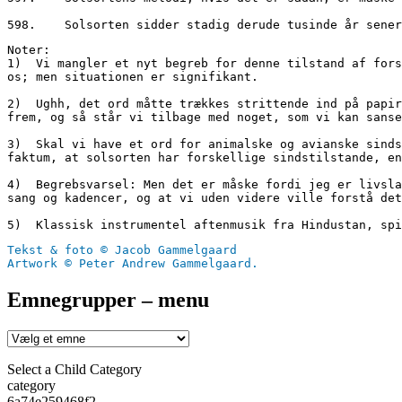
598.	Solsorten sidder stadig derude tusinde år s
Noter:
1)  Vi mangler et nyt begreb for denne tilstand af fors
os; men situationen er signifikant.
2)  Ughh, det ord måtte trækkes strittende ind på papir
frem, og så står vi tilbage med noget, som vi kan sanse
3)  Skal vi have et ord for animalske og avianske sinds
faktum, at solsorten har forskellige sindstilstande, en
4)  Begrebsvarsel: Men det er måske fordi jeg er livsla
sang og kadencer, og at vi uden videre ville forstå det
5)  Klassisk instrumentel aftenmusik fra Hindustan, spi
Tekst & foto © Jacob Gammelgaard
Artwork © Peter Andrew Gammelgaard.
Emnegrupper – menu
Select a Child Category
category
6a74e259468f2