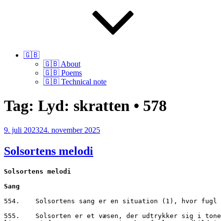
🇬🇧
🇬🇧 About
🇬🇧 Poems
🇬🇧 Technical note
Tag:
Lyd: skratten • 578
Udgivet
9. juli 2023
24. november 2025
den
Solsortens melodi
Solsortens melodi
Sang
554.	Solsortens sang er en situation (1), hvor fu
555.	Solsorten er et væsen, der udtrykker sig i toner og lyde, vi aldrig forstår. Og alligevel genkender vi lyden; vi forbinder tonerne med stemninger hos os selv, 