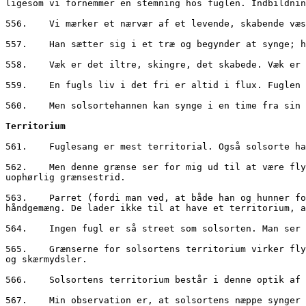
ligesom vi fornemmer en stemning hos fuglen. Indbildnin
556.	Vi mærker et nærvær af et levende, skabende 
557.	Han sætter sig i et træ og begynder at synge
558.	Væk er det iltre, skingre, det skabede. Væk 
559.	En fugls liv i det fri er altid i flux. Fug
560.	Men solsortehannen kan synge i en time fra 
Territorium
561.	Fuglesang er mest territorial. Også solsort
562.	Men denne grænse ser for mig ud til at være flydende; derfor er det måske bedre at sige, at der er et antal solsortepar på et givet område, og de ligger i 
uophørlig grænsestrid.
563.	Parret (fordi man ved, at både han og hunner forsvarer territoriet) lader til at blive antastet hele dagen og de håndhævet enhver bid jord i uophørlige 
håndgemæng. De lader ikke til at have et territorium, a
564.	Ingen fugl er så street som solsorten. Man 
565.	Grænserne for solsortens territorium virker flydende. Dens territorium forstås måske bedre som en gruppe af solsortepar på et givet område i uophørlig kontakt 
og skærmydsler. 
566.	Solsortens territorium består i denne optik
567.	Min observation er, at solsortens næppe syng