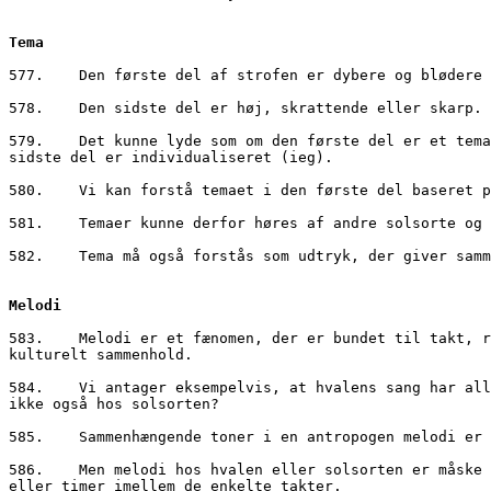
Tema
577.	Den første del af strofen er dybere og blød
578.	Den sidste del er høj, skrattende eller skar
579.	Det kunne lyde som om den første del er et tema, mens den sidste del er en variation eller en signatur. Den første del er standard-solsort register, den 
sidste del er individualiseret (ieg).
580.	Vi kan forstå temaet i den første del basere
581.	Temaer kunne derfor høres af andre solsorte
582.	Tema må også forstås som udtryk, der giver 
Melodi
583.	Melodi er et fænomen, der er bundet til takt, rytme, tonehøjde, tidsinterval og gentagelse. Melodi har funktion som kommunikation, gruppeidentitet og 
kulturelt sammenhold.
584.	Vi antager eksempelvis, at hvalens sang har alle, eller mange af, disse funktioner. Vi kan i al fald sagtens forestille os, at det er tilfældet. Så hvorfor 
ikke også hos solsorten?
585.	Sammenhængende toner i en antropogen melodi
586.	Men melodi hos hvalen eller solsorten er måske helt anderledes sammensat end vores. Hos solsorten kunne man forestille sig, at der kunne være mange sekunder, 
eller timer imellem de enkelte takter. 