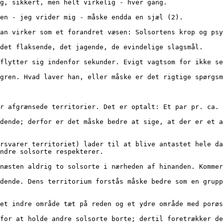
g, sikkert, men helt virkelig - hver gang.
væsen - jeg vrider mig - måske endda en sjæl (2). 
; han virker som et forandret væsen: Solsortens krop og ps
er det flaksende, det jagende, de evindelige slagsmål.
len flytter sig indenfor sekunder. Evigt vagtsom for ikke 
sin gren. Hvad laver han, eller måske er det rigtige spørgs
e har afgrænsede territorier. Det er optalt: Et par pr. ca
ndre solsorte respekterer.
ser næsten aldrig to solsorte i nærheden af hinanden. Komm
 af et indre område tæt på reden og et ydre område med porø
er for at holde andre solsorte borte; dertil foretrækker d