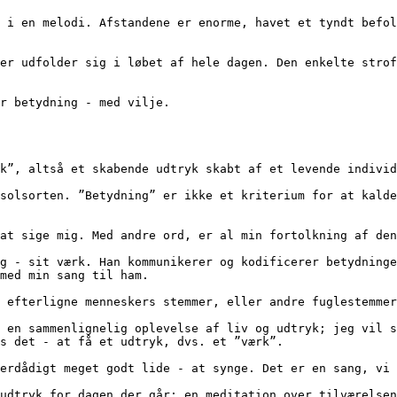
har betydning - med vilje.
værk”, altså et skabende udtryk skabt af et levende indivi
get at sige mig. Med andre ord, er al min fortolkning af d
med min sang til ham.
unne efterligne menneskers stemmer, eller andre fuglestemm
s det - at få et udtryk, dvs. et ”værk”.
- overdådigt meget godt lide - at synge. Det er en sang, v
ske udtryk for dagen der går; en meditation over tilværels