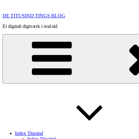
Videre
til
DE TITUSIND TINGS BLOG
indhold
Et digitalt digtværk i real-tid
Index Titusind
Index Titusind