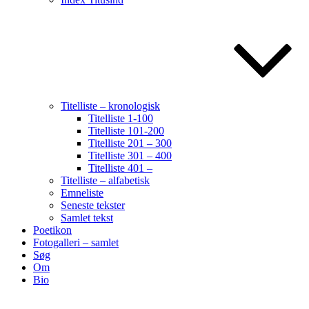
Titelliste – kronologisk
Titelliste 1-100
Titelliste 101-200
Titelliste 201 – 300
Titelliste 301 – 400
Titelliste 401 –
Titelliste – alfabetisk
Emneliste
Seneste tekster
Samlet tekst
Poetikon
Fotogalleri – samlet
Søg
Om
Bio