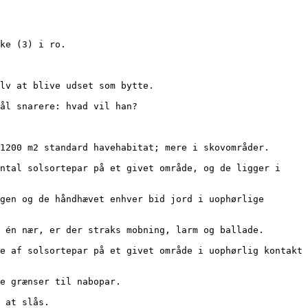
yke (3) i ro.
selv at blive udset som bytte.
mål snarere: hvad vil han?
. 1200 m2 standard havehabitat; mere i skovområder.
er én nær, er der straks mobning, larm og ballade.
se grænser til nabopar.
e at slås.