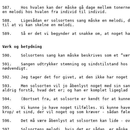
587.	Hos hvalen kan der måske gå dage mellem tonerne i en melodi. Afstandene er enorme, havet et tyndt befolket. En sang strækker sig måske over måneder. Måske går 
en melodi hos hvalen fra individ til individ.
588.	Ligesådan er solsortens sang måske en melodi, der udfolder sig i løbet af hele dagen. Den enkelte strofe er en takt i melodien, der i vores øren er for lange 
til at vi kan skelne en melodi. 
589.	Så er det vi begynder at snakke om, at noget 
Værk og betydning
590.	Solsortens sang kan måske beskrives som et “
591.	Sangen udtrykker stemning og sindstilstand hos solsorten. ”Betydning” er ikke et kriterium for at kalde noget et værk, men ”vilje” til at skabe det er nok 
nødvendigt.
592.	Jeg tager det for givet, at den ikke har no
593.	Men solsorten vil jo åbenlyst noget med sin sang - sit værk. Han kommunikerer og kodificerer betydninger med det, der hos os er blevet til sprog. Jeg vil 
aldrig forstå, hvad det er; og han er komplet ligeglad 
594.	(Bortset fra, at solsorte er kendt for at k
595.	Vi kunne jo have noget tilfælles. Vi kunne have en sammenlignelig oplevelse af liv og udtryk; jeg vil sige kunstnerisk udtryk; jeg vil sige at besidde en 
krop/ et sind, der vil noget og som kræver - sådan føle
596.	Det må være åbenlyst at solsorten kan lide 
597.	Solsortens melodi, hvis det er sådan, er må