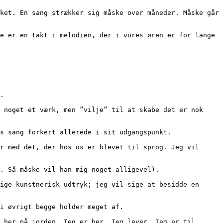
d. 
ens sang forkert allerede i sit udgangspunkt.
er. Så måske vil han mig noget alligevel).
i i øvrigt begge holder meget af. 
en her på jorden. Ieg er her. Ieg lever. Ieg er til.